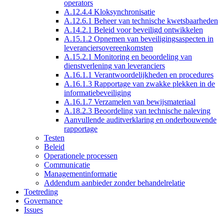
operators
A.12.4.4 Kloksynchronisatie
A.12.6.1 Beheer van technische kwetsbaarheden
A.14.2.1 Beleid voor beveiligd ontwikkelen
A.15.1.2 Opnemen van beveiligingsaspecten in
leveranciersovereenkomsten
A.15.2.1 Monitoring en beoordeling van
dienstverlening van leveranciers
A.16.1.1 Verantwoordelijkheden en procedures
A.16.1.3 Rapportage van zwakke plekken in de
informatiebeveiliging
A.16.1.7 Verzamelen van bewijsmateriaal
A.18.2.3 Beoordeling van technische naleving
Aanvullende auditverklaring en onderbouwende
rapportage
Testen
Beleid
Operationele processen
Communicatie
Managementinformatie
Addendum aanbieder zonder behandelrelatie
Toetreding
Governance
Issues