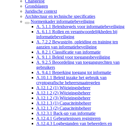
Changelog
Grondslagen
Juridische context
Architectuur en technische specificaties
Normenkader informatiebeveiliging
A. 5.1.1 Beleidsregels voor informatiebeveiliging
A. 6.1.1 Rollen en verantwoordelijkheden bij
informatiebeveiliging
A. 7.2.2 Bewustzijn, opleiding en training ten
aanzien van informatiebeveiliging
A. 8.2.1 Classificatie van informatie
A. 9.1.1 Beleid voor toegangsbeveiliging
A. 9.2.5 Beoordeling van toegangsrechten van
gebruikers
A. 9.4.1 Beperking toegang tot informatie
A.10.1.1 Beleid inzake het gebruik van
cryptografische beheersmaatregelen
A.12.1.2 (1) Wijzigingsbeheer
A.12.1.2 (2) Wijzigingsbeheer
A.12.1.2 (3) Wijzigingsbeheer
A.12.1.3 (1) Capaciteitsbeheer
A.12.1.3 (2) Capaciteitsbeheer
A.12.3.1 Back-up van informatie
A.12.4.1 Gebeurtenissen registreren
A.12.4.3 Logbestanden van beheerders en