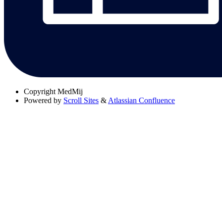
Copyright
MedMij
Powered by
Scroll Sites
&
Atlassian Confluence