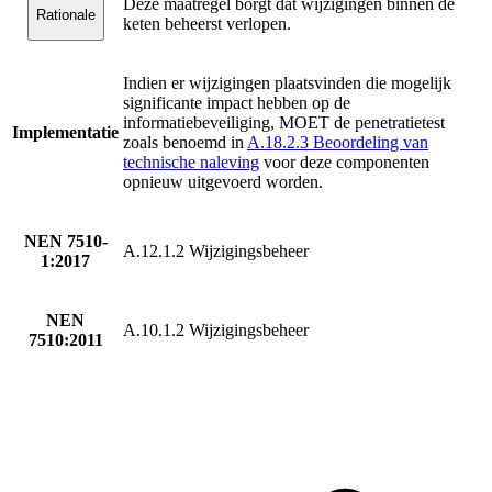
Deze maatregel borgt dat wijzigingen binnen de
Rationale
keten beheerst verlopen.
Indien er wijzigingen plaatsvinden die mogelijk
significante impact hebben op de
informatiebeveiliging, MOET de penetratietest
Implementatie
zoals benoemd in
A.18.2.3 Beoordeling van
technische naleving
voor deze componenten
opnieuw uitgevoerd worden.
NEN 7510-
A.12.1.2 Wijzigingsbeheer
1:2017
NEN
A.10.1.2 Wijzigingsbeheer
7510:2011