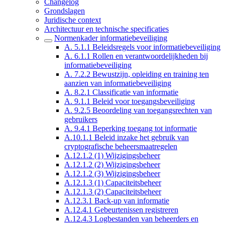
Changelog
Grondslagen
Juridische context
Architectuur en technische specificaties
Normenkader informatiebeveiliging
A. 5.1.1 Beleidsregels voor informatiebeveiliging
A. 6.1.1 Rollen en verantwoordelijkheden bij
informatiebeveiliging
A. 7.2.2 Bewustzijn, opleiding en training ten
aanzien van informatiebeveiliging
A. 8.2.1 Classificatie van informatie
A. 9.1.1 Beleid voor toegangsbeveiliging
A. 9.2.5 Beoordeling van toegangsrechten van
gebruikers
A. 9.4.1 Beperking toegang tot informatie
A.10.1.1 Beleid inzake het gebruik van
cryptografische beheersmaatregelen
A.12.1.2 (1) Wijzigingsbeheer
A.12.1.2 (2) Wijzigingsbeheer
A.12.1.2 (3) Wijzigingsbeheer
A.12.1.3 (1) Capaciteitsbeheer
A.12.1.3 (2) Capaciteitsbeheer
A.12.3.1 Back-up van informatie
A.12.4.1 Gebeurtenissen registreren
A.12.4.3 Logbestanden van beheerders en