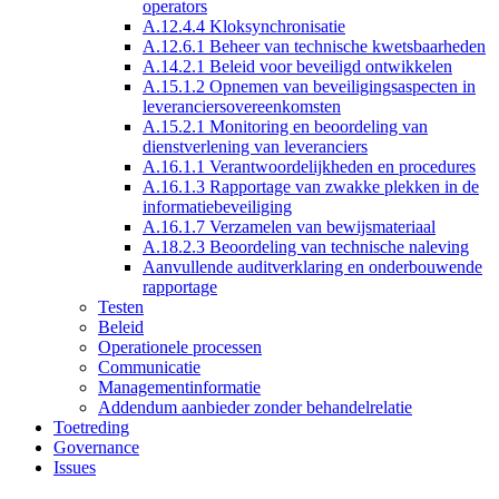
operators
A.12.4.4 Kloksynchronisatie
A.12.6.1 Beheer van technische kwetsbaarheden
A.14.2.1 Beleid voor beveiligd ontwikkelen
A.15.1.2 Opnemen van beveiligingsaspecten in
leveranciersovereenkomsten
A.15.2.1 Monitoring en beoordeling van
dienstverlening van leveranciers
A.16.1.1 Verantwoordelijkheden en procedures
A.16.1.3 Rapportage van zwakke plekken in de
informatiebeveiliging
A.16.1.7 Verzamelen van bewijsmateriaal
A.18.2.3 Beoordeling van technische naleving
Aanvullende auditverklaring en onderbouwende
rapportage
Testen
Beleid
Operationele processen
Communicatie
Managementinformatie
Addendum aanbieder zonder behandelrelatie
Toetreding
Governance
Issues