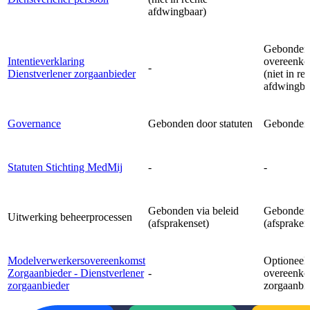
afdwingbaar)
Gebonden 
Intentieverklaring
overeenko
-
Dienstverlener zorgaanbieder
(niet in re
afdwingba
Governance
Gebonden door statuten
Gebonden 
Statuten Stichting MedMij
-
-
Gebonden via beleid
Gebonden 
Uitwerking beheerprocessen
(afsprakenset)
(afspraken
Modelverwerkersovereenkomst
Optioneel
Zorgaanbieder - Dienstverlener
-
overeenko
zorgaanbieder
zorgaanbi