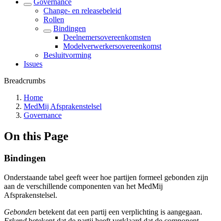
Governance
Change- en releasebeleid
Rollen
Bindingen
Deelnemersovereenkomsten
Modelverwerkersovereenkomst
Besluitvorming
Issues
Breadcrumbs
Home
MedMij Afsprakenstelsel
Governance
On this Page
Bindingen
Onderstaande tabel geeft weer hoe partijen formeel gebonden zijn
aan de verschillende componenten van het MedMij
Afsprakenstelsel.
Gebonden
betekent dat een partij een verplichting is aangegaan.
Erkend
betekent dat de partij heeft verklaard dat de component