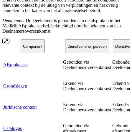
relevante context bij de uitleg van verplichtingen en het overig
handelen in het kader van het afsprakenstelsel betreft.
Deelnemer:
De Deelnemer is gebonden aan de afspraken in het
MedMij Afsprakenstelsel, bekrachtigd door het tekenen van een
Deelnemersovereenkomst.
Component
Dienstverlener persoon
Dienstver
Gebonden via
Gebonden 
Afsprakenset
Deelnemersovereenkomst
Deelnemer
Erkend via
Erkend vi
Grondslagen
Deelnemersovereenkomst
Deelnemer
Erkend via
Erkend vi
Juridische context
Deelnemersovereenkomst
Deelnemer
Gebonden via
Gebonden 
Catalogus
afsprakenset
afsprakens