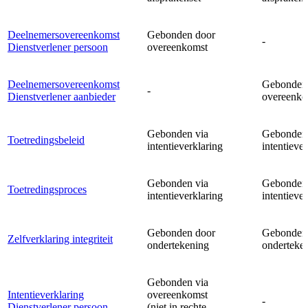
Deelnemersovereenkomst
Gebonden door
-
Dienstverlener persoon
overeenkomst
Deelnemersovereenkomst
Gebonden
-
Dienstverlener aanbieder
overeenko
Gebonden via
Gebonden 
Toetredingsbeleid
intentieverklaring
intentieve
Gebonden via
Gebonden 
Toetredingsproces
intentieverklaring
intentieve
Gebonden door
Gebonden
Zelfverklaring integriteit
ondertekening
onderteke
Gebonden via
Intentieverklaring
overeenkomst
-
Dienstverlener persoon
(niet in rechte