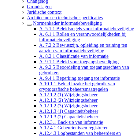
Changelog
Grondslagen
Juridische context
Architectuur en technische specificaties
Normenkader informatiebeveiliging
A. 5.1.1 Beleidsregels voor informatiebeveiliging
A. 6.1.1 Rollen en verantwoordelijkheden bij
informatiebeveiliging
A. 7.2.2 Bewustzijn, opleiding en training ten
aanzien van informatiebeveiliging
A. 8.2.1 Classificatie van informatie
A. 9.1.1 Beleid voor toegangsbeveiliging
A. 9.2.5 Beoordeling van toegangsrechten van
gebruikers
A. 9.4.1 Beperking toegang tot informatie
A.10.1.1 Beleid inzake het gebruik van
cryptografische beheersmaatregelen
A.12.1.2 (1) Wijzigingsbeheer
A.12.1.2 (2) Wijzigingsbeheer
A.12.1.2 (3) Wijzigingsbeheer
A.12.1.3 (1) Capaciteitsbeheer
A.12.1.3 (2) Capaciteitsbeheer
A.12.3.1 Back-up van informatie
A.12.4.1 Gebeurtenissen registreren
A.12.4.3 Logbestanden van beheerders en