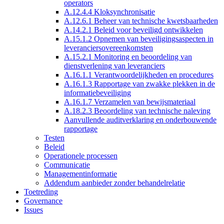
operators
A.12.4.4 Kloksynchronisatie
A.12.6.1 Beheer van technische kwetsbaarheden
A.14.2.1 Beleid voor beveiligd ontwikkelen
A.15.1.2 Opnemen van beveiligingsaspecten in
leveranciersovereenkomsten
A.15.2.1 Monitoring en beoordeling van
dienstverlening van leveranciers
A.16.1.1 Verantwoordelijkheden en procedures
A.16.1.3 Rapportage van zwakke plekken in de
informatiebeveiliging
A.16.1.7 Verzamelen van bewijsmateriaal
A.18.2.3 Beoordeling van technische naleving
Aanvullende auditverklaring en onderbouwende
rapportage
Testen
Beleid
Operationele processen
Communicatie
Managementinformatie
Addendum aanbieder zonder behandelrelatie
Toetreding
Governance
Issues