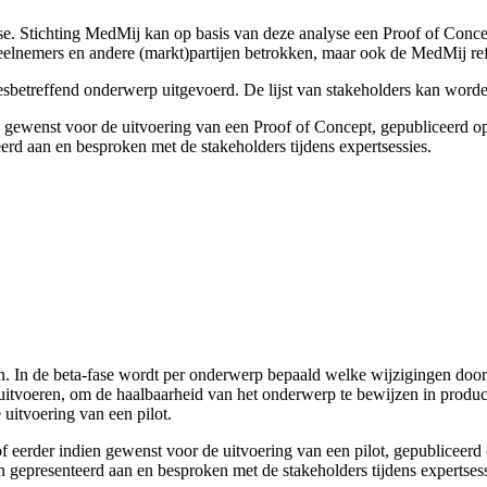
se. Stichting MedMij kan op basis van deze analyse een Proof of Conce
 deelnemers en andere (markt)partijen betrokken, maar ook de MedMij r
esbetreffend onderwerp uitgevoerd. De lijst van stakeholders kan wor
n gewenst voor de uitvoering van een Proof of Concept, gepubliceerd o
d aan en besproken met de stakeholders tijdens expertsessies.
en. In de beta-fase wordt per onderwerp bepaald welke wijzigingen do
 uitvoeren, om de haalbaarheid van het onderwerp te bewijzen in produ
uitvoering van een pilot.
f eerder indien gewenst voor de uitvoering van een pilot, gepubliceerd
gepresenteerd aan en besproken met de stakeholders tijdens expertses