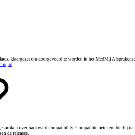
ates, klaargezet om doorgevoerd te worden in het MedMij Afsprakenstel
mij.nl
.
 gesproken over backward compatibility. Compatible betekent hierbij d
sen de releases.