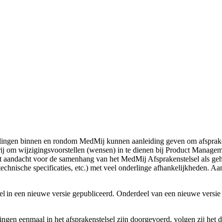
ngen binnen en rondom MedMij kunnen aanleiding geven om afspraken ui
rij om wijzigingsvoorstellen (wensen) in te dienen bij Product Manage
 aandacht voor de samenhang van het MedMij Afsprakenstelsel als gehe
technische specificaties, etc.) met veel onderlinge afhankelijkheden. A
el in een nieuwe versie gepubliceerd. Onderdeel van een nieuwe versie 
gen eenmaal in het afsprakenstelsel zijn doorgevoerd, volgen zij het d