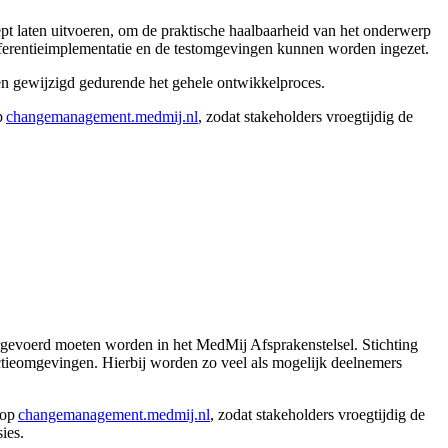
pt laten uitvoeren, om de praktische haalbaarheid van het onderwerp
eferentieimplementatie en de testomgevingen kunnen worden ingezet.
den gewijzigd gedurende het gehele ontwikkelproces.
p
changemanagement.medmij.nl
, zodat stakeholders vroegtijdig de
orgevoerd moeten worden in het MedMij Afsprakenstelsel. Stichting
ctieomgevingen. Hierbij worden zo veel als mogelijk deelnemers
 op
changemanagement.medmij.nl
, zodat stakeholders vroegtijdig de
sies.