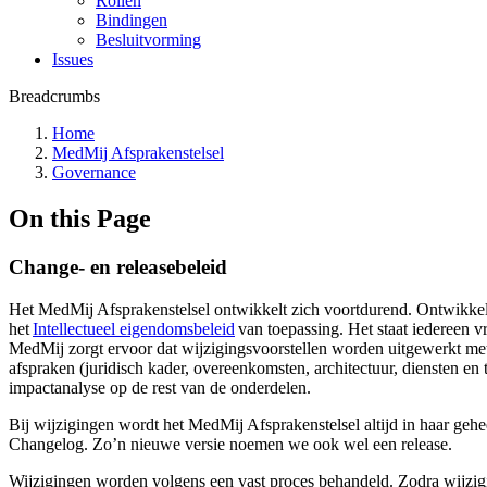
Rollen
Bindingen
Besluitvorming
Issues
Breadcrumbs
Home
MedMij Afsprakenstelsel
Governance
On this Page
Change- en releasebeleid
Het MedMij Afsprakenstelsel ontwikkelt zich voortdurend. Ontwikkeli
het
Intellectueel eigendomsbeleid
van toepassing. Het staat iedereen v
MedMij zorgt ervoor dat wijzigingsvoorstellen worden uitgewerkt met
afspraken (juridisch kader, overeenkomsten, architectuur, diensten en 
impactanalyse op de rest van de onderdelen.
Bij wijzigingen wordt het MedMij Afsprakenstelsel altijd in haar gehe
Changelog. Zo’n nieuwe versie noemen we ook wel een release.
Wijzigingen worden volgens een vast proces behandeld. Zodra wijzigin