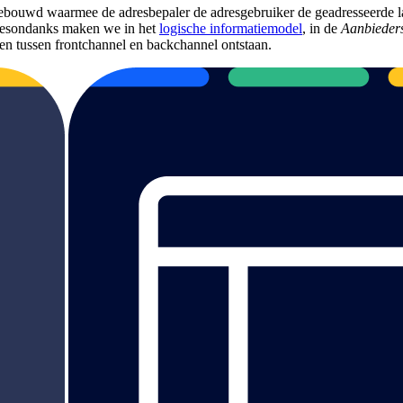
gebouwd waarmee de adresbepaler de adresgebruiker de geadresseerde 
 Desondanks maken we in het
logische informatiemodel
, in de
Aanbiedersl
en tussen frontchannel en backchannel ontstaan.