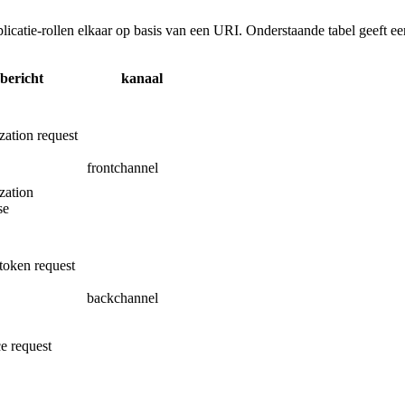
icatie-rollen elkaar op basis van een URI. Onderstaande tabel geeft ee
bericht
kanaal
zation request
frontchannel
zation
se
token request
backchannel
e request