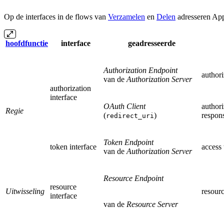
Op de interfaces in de flows van
Verzamelen
en
Delen
adresseren Appl
hoofdfunctie
interface
geadresseerde
Authorization Endpoint
authori
van de
Authorization Server
authorization
interface
OAuth Client
authori
Regie
(
)
respon
redirect_uri
Token Endpoint
token interface
access 
van de
Authorization Server
Resource Endpoint
resource
Uitwisseling
resourc
interface
van de
Resource Server