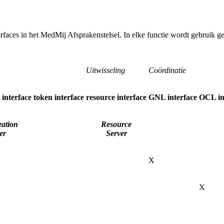
rfaces in het MedMij Afsprakenstelsel. In elke functie wordt gebruik g
Uitwisseling
Coördinatie
 interface
token interface
resource interface
GNL interface
OCL in
zation
Resource
er
Server
X
X