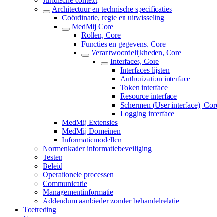
Juridische context
Architectuur en technische specificaties
Coördinatie, regie en uitwisseling
MedMij Core
Rollen, Core
Functies en gegevens, Core
Verantwoordelijkheden, Core
Interfaces, Core
Interfaces lijsten
Authorization interface
Token interface
Resource interface
Schermen (User interface), Cor
Logging interface
MedMij Extensies
MedMij Domeinen
Informatiemodellen
Normenkader informatiebeveiliging
Testen
Beleid
Operationele processen
Communicatie
Managementinformatie
Addendum aanbieder zonder behandelrelatie
Toetreding