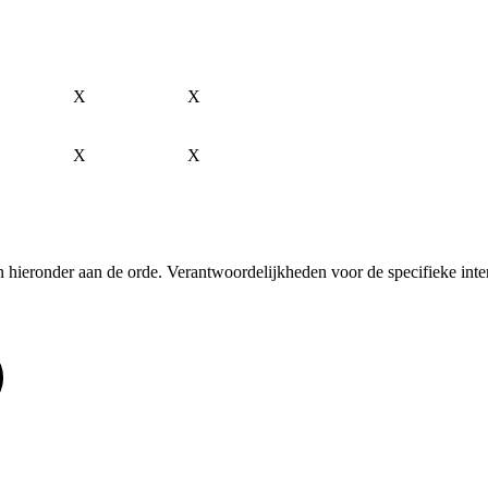
X
X
X
X
hieronder aan de orde. Verantwoordelijkheden voor de specifieke interf