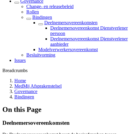
Governance
Change- en releasebeleid
Rollen
Bindingen
Deelnemersovereenkomsten
Deelnemersovereenkomst Dienstverlener
persoon
Deelnemersovereenkomst Dienstverlener
aanbieder
Modelverwerkersovereenkomst
Besluitvorming
Issues
Breadcrumbs
Home
MedMij Afsprakenstelsel
Governance
Bindingen
On this Page
Deelnemersovereenkomsten