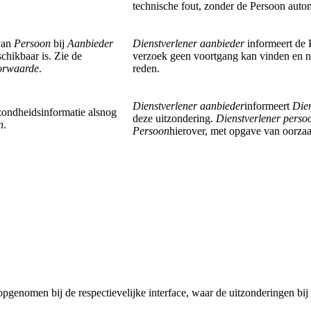
technische fout, zonder de Persoon autom
 van
Persoon
bij
Aanbieder
Dienstverlener aanbieder
informeert de 
chikbaar is. Zie de
verzoek geen voortgang kan vinden en n
oorwaarde
.
reden.
Dienstverlener aanbieder
informeert
Dien
ezondheidsinformatie alsnog
deze uitzondering.
Dienstverlener perso
n
.
Persoon
hierover, met opgave van oorzaa
genomen bij de respectievelijke interface, waar de uitzonderingen bij