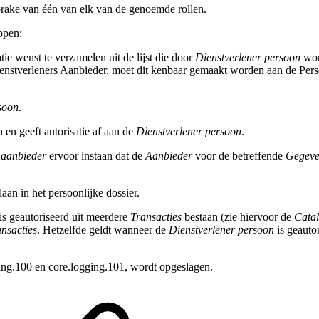
sprake van één van elk van de genoemde rollen.
ppen:
atie wenst te verzamelen uit de lijst die door
Dienstverlener persoon
wor
enstverleners Aanbieder, moet dit kenbaar gemaakt worden aan de Pers
soon
.
 en geeft autorisatie af aan de
Dienstverlener persoon
.
 aanbieder
ervoor instaan dat de
Aanbieder
voor de betreffende
Gegeve
laan in het persoonlijke dossier.
is geautoriseerd uit meerdere
Transacties
bestaan (zie hiervoor de
Cata
nsacties
. Hetzelfde geldt wanneer de
Dienstverlener persoon
is geauto
ing.100 en core.logging.101
,
wordt opgeslagen.