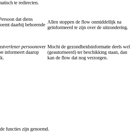
atisch te redirecten.
Persoon dat diens
Allen stoppen de flow onmiddellijk na
oemt daarbij behorende
geïnformeerd te zijn over de uitzondering.
stverlener persoon
over
Mocht de gezondheidsinformatie deels wel
on
informeert daarop
(geautoriseerd) ter beschikking staan, dan
k.
kan de flow dat nog verzorgen.
 de functies zijn genoemd.