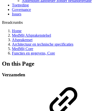
Addendum aanbieder zonder behandelrelatie
Toetreding
Governance
Issues
Breadcrumbs
Home
MedMij Afsprakenstelsel
Afsprakenset
Architectuur en technische specificaties
MedMij Core
Functies en gegevens, Core
On this Page
Verzamelen