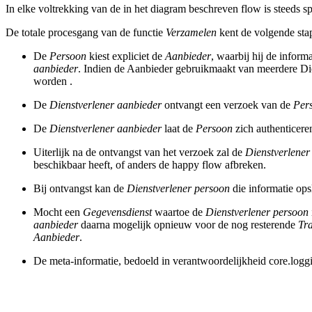
In elke voltrekking van de in het diagram beschreven flow is steeds 
De totale procesgang van de functie
Verzamelen
kent de volgende sta
De
Persoon
kiest expliciet de
Aanbieder
, waarbij hij de inform
aanbieder
. Indien de Aanbieder gebruikmaakt van meerdere Di
worden .
De
Dienstverlener aanbieder
ontvangt een verzoek van de
Per
De
Dienstverlener aanbieder
laat de
Persoon
zich authenticeren
Uiterlijk na de ontvangst van het verzoek zal de
Dienstverlener
beschikbaar heeft, of anders de happy flow afbreken.
Bij ontvangst kan
de
Dienstverlener persoon
die informatie ops
Mocht een
Gegevensdienst
waartoe de
Dienstverlener persoon
aanbieder
daarna mogelijk opnieuw voor de nog resterende
Tra
Aanbieder
.
De meta-informatie
,
bedoeld in verantwoordelijkheid core.logg