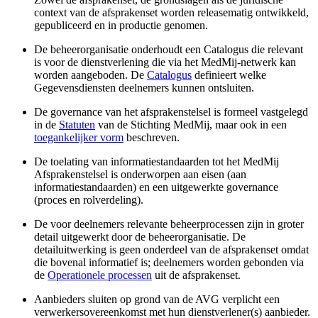
context van de afsprakenset worden releasematig ontwikkeld,
gepubliceerd en in productie genomen.
De beheerorganisatie onderhoudt een Catalogus die relevant
is voor de dienstverlening die via het MedMij-netwerk kan
worden aangeboden. De
Catalogus
definieert welke
Gegevensdiensten deelnemers kunnen ontsluiten.
De governance van het afsprakenstelsel is formeel vastgelegd
in de
Statuten
van de Stichting MedMij, maar ook in een
toegankelijker vorm
beschreven.
De toelating van informatiestandaarden tot het MedMij
Afsprakenstelsel is onderworpen aan eisen (aan
informatiestandaarden) en een uitgewerkte governance
(proces en rolverdeling).
De voor deelnemers relevante beheerprocessen zijn in groter
detail uitgewerkt door de beheerorganisatie. De
detailuitwerking is geen onderdeel van de afsprakenset omdat
die bovenal informatief is; deelnemers worden gebonden via
de
Operationele processen
uit de afsprakenset.
Aanbieders sluiten op grond van de AVG verplicht een
verwerkersovereenkomst met hun dienstverlener(s) aanbieder.