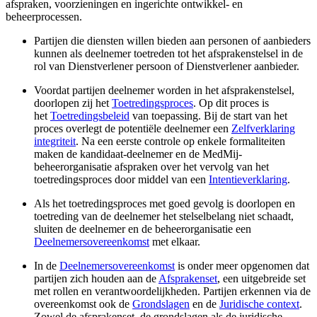
afspraken, voorzieningen en ingerichte ontwikkel- en
beheerprocessen.
Partijen die diensten willen bieden aan personen of aanbieders
kunnen als deelnemer toetreden tot het afsprakenstelsel in de
rol van Dienstverlener persoon of Dienstverlener aanbieder.
Voordat partijen deelnemer worden in het afsprakenstelsel,
doorlopen zij het
Toetredingsproces
. Op dit proces is
het
Toetredingsbeleid
van toepassing. Bij de start van het
proces overlegt de potentiële deelnemer een
Zelfverklaring
integriteit
. Na een eerste controle op enkele formaliteiten
maken de kandidaat-deelnemer en de MedMij-
beheerorganisatie afspraken over het vervolg van het
toetredingsproces door middel van een
Intentieverklaring
.
Als het toetredingsproces met goed gevolg is doorlopen en
toetreding van de deelnemer het stelselbelang niet schaadt,
sluiten de deelnemer en de beheerorganisatie een
Deelnemersovereenkomst
met elkaar.
In de
Deelnemersovereenkomst
is onder meer opgenomen dat
partijen zich houden aan de
Afsprakenset
, een uitgebreide set
met rollen en verantwoordelijkheden. Partijen erkennen via de
overeenkomst ook de
Grondslagen
en de
Juridische context
.
Zowel de afsprakenset, de grondslagen als de juridische