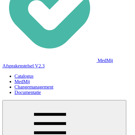
MedMij
Afsprakenstelsel V2.3
Catalogus
MedMij
Changemanagement
Documentatie