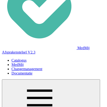
MedMij
Afsprakenstelsel V2.3
Catalogus
MedMij
Changemanagement
Documentatie