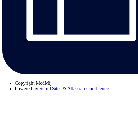
Copyright
MedMij
Powered by
Scroll Sites
&
Atlassian Confluence