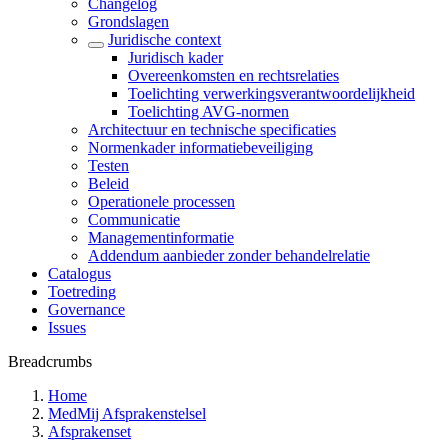
Changelog
Grondslagen
Juridische context
Juridisch kader
Overeenkomsten en rechtsrelaties
Toelichting verwerkingsverantwoordelijkheid
Toelichting AVG-normen
Architectuur en technische specificaties
Normenkader informatiebeveiliging
Testen
Beleid
Operationele processen
Communicatie
Managementinformatie
Addendum aanbieder zonder behandelrelatie
Catalogus
Toetreding
Governance
Issues
Breadcrumbs
Home
MedMij Afsprakenstelsel
Afsprakenset