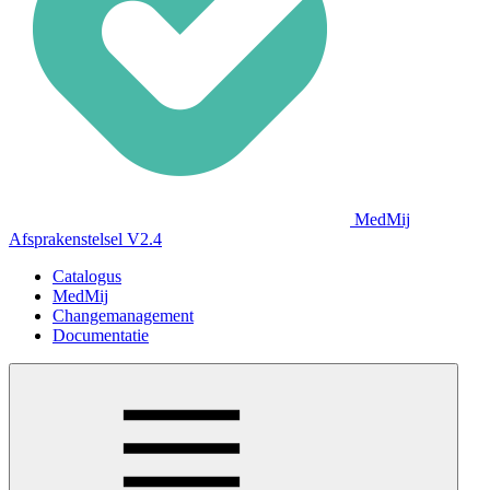
MedMij
Afsprakenstelsel V2.4
Catalogus
MedMij
Changemanagement
Documentatie