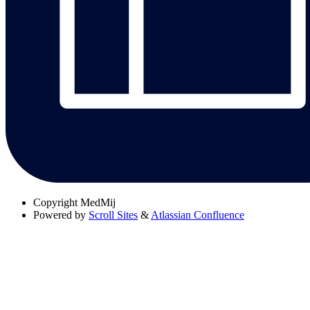
Copyright
MedMij
Powered by
Scroll Sites
&
Atlassian Confluence