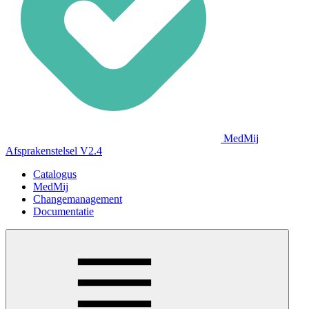
MedMij
Afsprakenstelsel V2.4
Catalogus
MedMij
Changemanagement
Documentatie