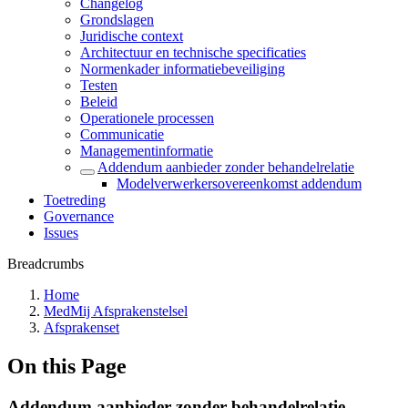
Changelog
Grondslagen
Juridische context
Architectuur en technische specificaties
Normenkader informatiebeveiliging
Testen
Beleid
Operationele processen
Communicatie
Managementinformatie
Addendum aanbieder zonder behandelrelatie
Modelverwerkersovereenkomst addendum
Toetreding
Governance
Issues
Breadcrumbs
Home
MedMij Afsprakenstelsel
Afsprakenset
On this Page
Addendum aanbieder zonder behandelrelatie