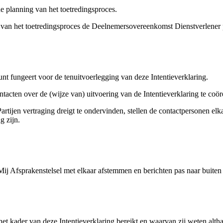
de planning van het toetredingsproces.
pen van het toetredingsproces de Deelnemersovereenkomst Dienstverle
unt fungeert voor de tenuitvoerlegging van deze Intentieverklaring.
ntacten over de (wijze van) uitvoering van de Intentieverklaring te co
rtijen vertraging dreigt te ondervinden, stellen de contactpersonen el
g zijn.
dMij Afsprakenstelsel met elkaar afstemmen en berichten pas naar buite
 het kader van deze Intentieverklaring bereikt en waarvan zij weten alth