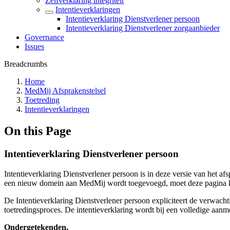
Zelfverklaring integriteit
Intentieverklaringen
Intentieverklaring Dienstverlener persoon
Intentieverklaring Dienstverlener zorgaanbieder
Governance
Issues
Breadcrumbs
Home
MedMij Afsprakenstelsel
Toetreding
Intentieverklaringen
On this Page
Intentieverklaring Dienstverlener persoon
Intentieverklaring Dienstverlener persoon is in deze versie van het af
een nieuw domein aan MedMij wordt toegevoegd, moet deze pagina he
De Intentieverklaring Dienstverlener persoon expliciteert de verwac
toetredingsproces. De intentieverklaring wordt bij een volledige aan
Ondergetekenden,