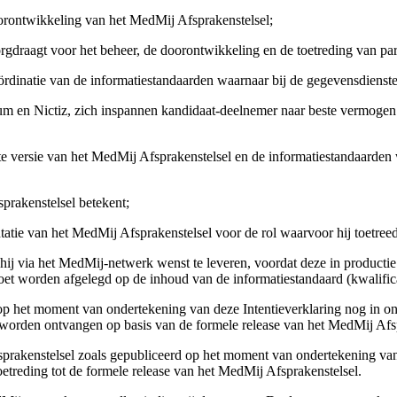
oorontwikkeling van het MedMij Afsprakenstelsel;
raagt voor het beheer, de doorontwikkeling en de toetreding van part
ördinatie van de informatiestandaarden waarnaar bij de gegevensdiens
 en Nictiz, zich inspannen kandidaat-deelnemer naar beste vermogen t
 versie van het MedMij Afsprakenstelsel en de informatiestandaarden 
prakenstelsel betekent;
tatie van het MedMij Afsprakenstelsel voor de rol waarvoor hij toetre
hij via het MedMij-netwerk wenst te leveren, voordat deze in producti
oet worden afgelegd op de inhoud van de informatiestandaard (kwalifica
p het moment van ondertekening van deze Intentieverklaring nog in ont
 worden ontvangen op basis van de formele release van het MedMij Afs
sprakenstelsel zoals gepubliceerd op het moment van ondertekening van 
p toetreding tot de formele release van het MedMij Afsprakenstelsel.