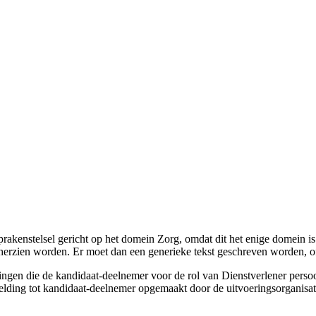
sprakenstelsel gericht op het domein Zorg, omdat dit het enige domein i
rzien worden. Er moet dan een generieke tekst geschreven worden, of 
htingen die de kandidaat-deelnemer voor de rol van Dienstverlener pe
melding tot kandidaat-deelnemer opgemaakt door de uitvoeringsorganisat