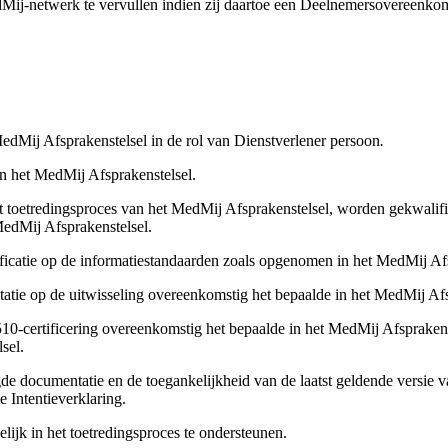
dMij-netwerk te vervullen indien zij daartoe een Deelnemersovereenkom
edMij Afsprakenstelsel in de rol van Dienstverlener persoon
.
in het MedMij Afsprakenstelsel.
het toetredingsproces van het MedMij Afsprakenstelsel, worden gekwali
MedMij Afsprakenstelsel.
ficatie op de informatiestandaarden zoals opgenomen in het MedMij Afs
ptatie op de uitwisseling overeenkomstig het bepaalde in het MedMij 
-certificering overeenkomstig het bepaalde in het MedMij Afsprakenst
lsel.
de documentatie en de toegankelijkheid van de laatst geldende versie 
ze Intentieverklaring.
ijk in het toetredingsproces te ondersteunen.