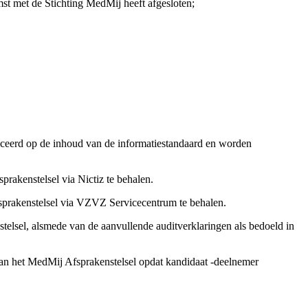
st met de Stichting MedMij heeft afgesloten;
ficeerd op de inhoud van de informatiestandaard en worden
prakenstelsel via Nictiz te behalen.
Afsprakenstelsel via VZVZ Servicecentrum te behalen.
elsel, alsmede van de aanvullende auditverklaringen als bedoeld in
van het MedMij Afsprakenstelsel opdat kandidaat -deelnemer