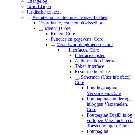
Changelog
Grondslagen
Juridische context
Architectuur en technische specificaties
Coördinatie, regie en uitwisseling
MedMij Core
Rollen, Core
Functies en gegevens, Core
Verantwoordelijkheden, Core
Interfaces, Core
Interfaces lijsten
Authorization interface
Token interface
Resource interface
Schermen (User interface),
Core
Landingspagina
Verzamelen, Core
Foutpagina annulering
inloggen Verzamelen,
Core
Foutpagina DigiD inlog
verlopen Verzamelen en
Toestemmingen, Core
Foutpagina