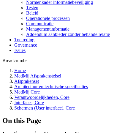
Normenkader informatiebeveiliging
Testen
Beleid
Operationele processen
Communicatie
Managementinformatie
Addendum aanbieder zonder behandelrelatie
Toetreding
Governance
Issues
Breadcrumbs
Home
MedMij Afsprakenstelsel
Afsprakenset
Architectuur en technische specificaties
MedMij Core
Verantwoordelijkheden, Core
Interfaces, Core
Schermen (User interface), Core
On this Page