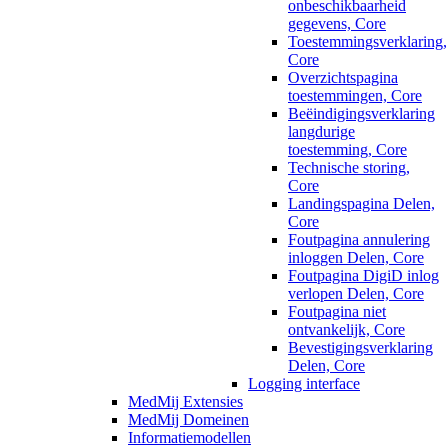
onbeschikbaarheid
gegevens, Core
Toestemmingsverklaring,
Core
Overzichtspagina
toestemmingen, Core
Beëindigingsverklaring
langdurige
toestemming, Core
Technische storing,
Core
Landingspagina Delen,
Core
Foutpagina annulering
inloggen Delen, Core
Foutpagina DigiD inlog
verlopen Delen, Core
Foutpagina niet
ontvankelijk, Core
Bevestigingsverklaring
Delen, Core
Logging interface
MedMij Extensies
MedMij Domeinen
Informatiemodellen