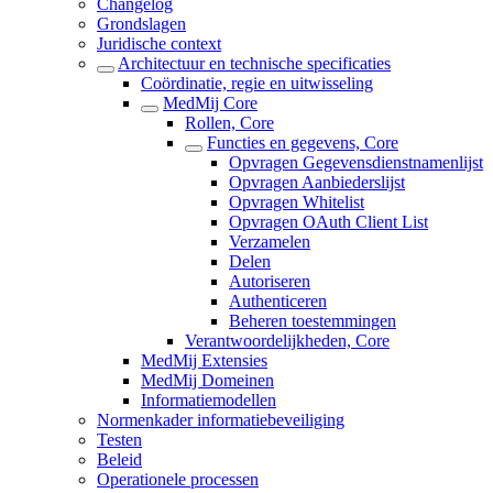
Changelog
Grondslagen
Juridische context
Architectuur en technische specificaties
Coördinatie, regie en uitwisseling
MedMij Core
Rollen, Core
Functies en gegevens, Core
Opvragen Gegevensdienstnamenlijst
Opvragen Aanbiederslijst
Opvragen Whitelist
Opvragen OAuth Client List
Verzamelen
Delen
Autoriseren
Authenticeren
Beheren toestemmingen
Verantwoordelijkheden, Core
MedMij Extensies
MedMij Domeinen
Informatiemodellen
Normenkader informatiebeveiliging
Testen
Beleid
Operationele processen