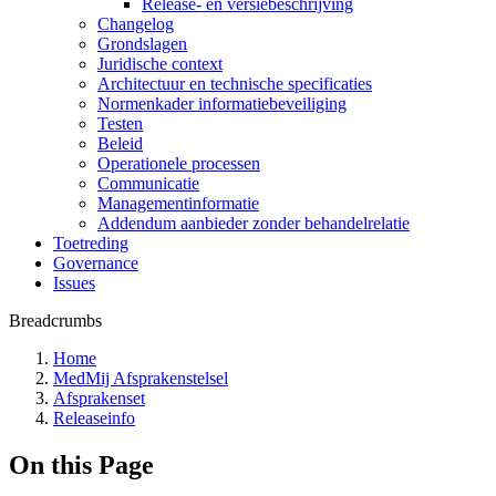
Release- en versiebeschrijving
Changelog
Grondslagen
Juridische context
Architectuur en technische specificaties
Normenkader informatiebeveiliging
Testen
Beleid
Operationele processen
Communicatie
Managementinformatie
Addendum aanbieder zonder behandelrelatie
Toetreding
Governance
Issues
Breadcrumbs
Home
MedMij Afsprakenstelsel
Afsprakenset
Releaseinfo
On this Page