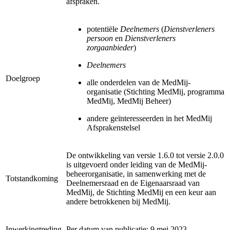
afspraken.
potentiële
Deelnemers
(
Dienstverleners
persoon
en
Dienstverleners
zorgaanbieder
)
Deelnemers
Doelgroep
alle onderdelen van de MedMij-
organisatie (Stichting MedMij, programma
MedMij, MedMij Beheer)
andere geïnteresseerden in het MedMij
Afsprakenstelsel
De ontwikkeling van versie 1.6.0 tot versie 2.0.0
is uitgevoerd onder leiding van de MedMij-
beheerorganisatie, in samenwerking met de
Totstandkoming
Deelnemersraad en de Eigenaarsraad van
MedMij, de Stichting MedMij en een keur aan
andere betrokkenen bij MedMij.
Inwerkingtreding
Per datum van publicatie: 9 mei 2023