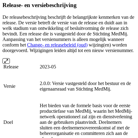
Release- en versiebeschrijving
De releasebeschrijving beschrijft de belangrijkste kenmerken van de
release. De versie betreft de versie van de release en duidt aan in
welk stadium van ontwikkeling of besluitvorming de release zich
bevindt. Een release die is vastgesteld door de Stichting MedMij.
Aanpassing van het
versienummers
is alleen mogelijk wanneer
conform het
Change- en releasebeleid (oud)
wijzing(en) worden
doorgevoerd. Wijzigingen leiden altijd tot een nieuw versienummer.
Release
2023-05
2.0.0: Versie vastgesteld door het bestuur en de
Versie
eigenaarsraad van Stichting MedMij.
Het bieden van de formele basis voor de eerste
productiefase van MedMij, waarin het MedMij-
netwerk operationeel zal zijn en dienstverlening
Doel
aan de gebruikers plaatsvindt. Deelnemers
sluiten een deelnemersovereenkomst af met de
beheerorganisatie en committeren zich aan de