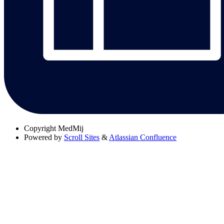
Copyright
MedMij
Powered by
Scroll Sites
&
Atlassian Confluence