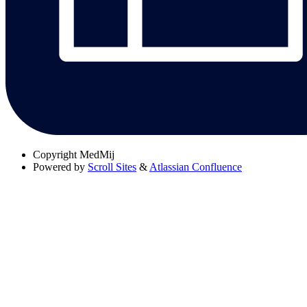
Copyright
MedMij
Powered by
Scroll Sites
&
Atlassian Confluence