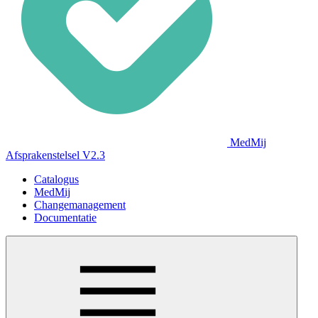
MedMij
Afsprakenstelsel V2.3
Catalogus
MedMij
Changemanagement
Documentatie