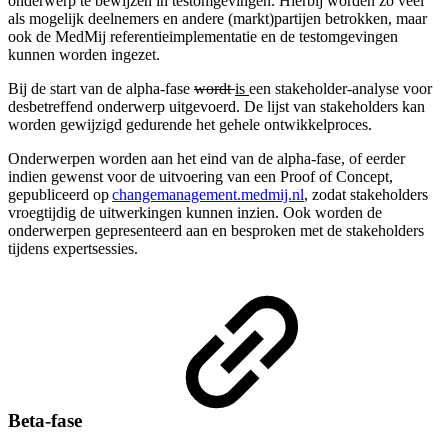
onderwerp te bewijzen in testomgevingen. Hierbij worden zo veel
als mogelijk deelnemers en andere (markt)partijen betrokken, maar
ook de MedMij referentieimplementatie en de testomgevingen
kunnen worden ingezet.
Bij de start van de alpha-fase
wordt
is
een stakeholder-analyse voor
desbetreffend onderwerp uitgevoerd. De lijst van stakeholders kan
worden gewijzigd gedurende het gehele ontwikkelproces.
Onderwerpen worden aan het eind van de alpha-fase, of eerder
indien gewenst voor de uitvoering van een Proof of Concept,
gepubliceerd op
changemanagement.medmij.nl
, zodat stakeholders
vroegtijdig de uitwerkingen kunnen inzien. Ook worden de
onderwerpen gepresenteerd aan en besproken met de stakeholders
tijdens expertsessies.
Beta-fase