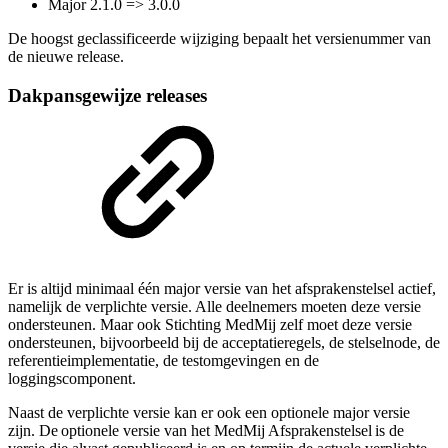
Major 2.1.0 => 3.0.0
De hoogst geclassificeerde wijziging bepaalt het versienummer van
de nieuwe release.
Dakpansgewijze releases
Er is altijd minimaal één major versie van het afsprakenstelsel actief,
namelijk de verplichte versie. Alle deelnemers moeten deze versie
ondersteunen. Maar ook Stichting MedMij zelf moet deze versie
ondersteunen, bijvoorbeeld bij de acceptatieregels, de stelselnode, de
referentieimplementatie, de testomgevingen en de
loggingscomponent.
Naast de verplichte versie kan er ook een optionele major versie
zijn. De optionele versie van het MedMij Afsprakenstelsel is de