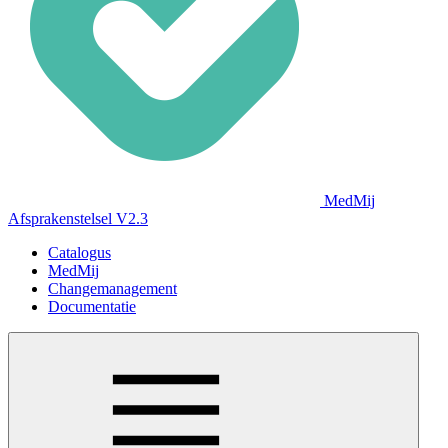
MedMij
Afsprakenstelsel V2.3
Catalogus
MedMij
Changemanagement
Documentatie