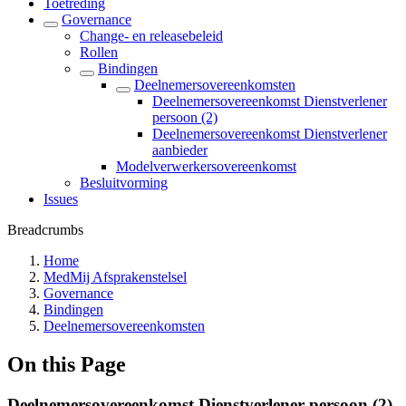
Toetreding
Governance
Change- en releasebeleid
Rollen
Bindingen
Deelnemersovereenkomsten
Deelnemersovereenkomst Dienstverlener
persoon (2)
Deelnemersovereenkomst Dienstverlener
aanbieder
Modelverwerkersovereenkomst
Besluitvorming
Issues
Breadcrumbs
Home
MedMij Afsprakenstelsel
Governance
Bindingen
Deelnemersovereenkomsten
On this Page
Deelnemersovereenkomst Dienstverlener persoon (2)