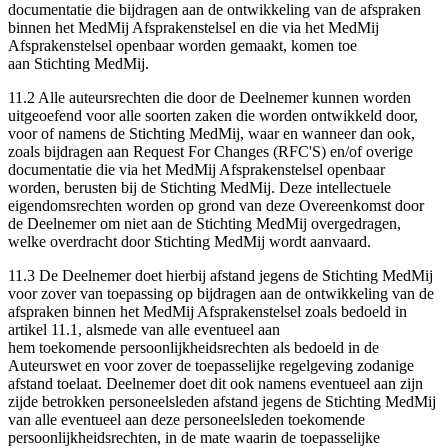
documentatie die bijdragen aan de ontwikkeling van de afspraken
binnen het MedMij Afsprakenstelsel en die via het MedMij
Afsprakenstelsel openbaar worden gemaakt, komen toe
aan Stichting MedMij.
11.2 Alle auteursrechten die door de Deelnemer kunnen worden
uitgeoefend voor alle soorten zaken die worden ontwikkeld door,
voor of namens de Stichting MedMij, waar en wanneer dan ook,
zoals bijdragen aan Request For Changes (RFC'S) en/of overige
documentatie die via het MedMij Afsprakenstelsel openbaar
worden, berusten bij de Stichting MedMij. Deze intellectuele
eigendomsrechten worden op grond van deze Overeenkomst door
de Deelnemer om niet aan de Stichting MedMij overgedragen,
welke overdracht door Stichting MedMij wordt aanvaard.
11.3 De Deelnemer doet hierbij afstand jegens de Stichting MedMij
voor zover van toepassing op bijdragen aan de ontwikkeling van de
afspraken binnen het MedMij Afsprakenstelsel zoals bedoeld in
artikel 11.1, alsmede van alle eventueel aan
hem toekomende persoonlijkheidsrechten als bedoeld in de
Auteurswet en voor zover de toepasselijke regelgeving zodanige
afstand toelaat. Deelnemer doet dit ook namens eventueel aan zijn
zijde betrokken personeelsleden afstand jegens de Stichting MedMij
van alle eventueel aan deze personeelsleden toekomende
persoonlijkheidsrechten, in de mate waarin de toepasselijke