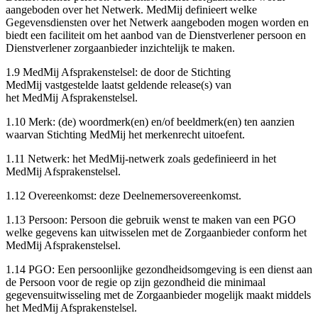
aangeboden over het Netwerk. MedMij definieert welke
Gegevensdiensten over het Netwerk aangeboden mogen worden en
biedt een faciliteit om het aanbod van de Dienstverlener persoon en
Dienstverlener zorgaanbieder inzichtelijk te maken.
1.9 MedMij Afsprakenstelsel: de door de Stichting
MedMij vastgestelde laatst geldende release(s) van
het MedMij Afsprakenstelsel.
1.10 Merk: (de) woordmerk(en) en/of beeldmerk(en) ten aanzien
waarvan Stichting MedMij het merkenrecht uitoefent.
1.11 Netwerk: het MedMij-netwerk zoals gedefinieerd in het
MedMij Afsprakenstelsel.
1.12 Overeenkomst: deze Deelnemersovereenkomst.
1.13 Persoon: Persoon die gebruik wenst te maken van een PGO
welke gegevens kan uitwisselen met de Zorgaanbieder conform het
MedMij Afsprakenstelsel.
1.14 PGO: Een persoonlijke gezondheidsomgeving is een dienst aan
de Persoon voor de regie op zijn gezondheid die minimaal
gegevensuitwisseling met de Zorgaanbieder mogelijk maakt middels
het MedMij Afsprakenstelsel.