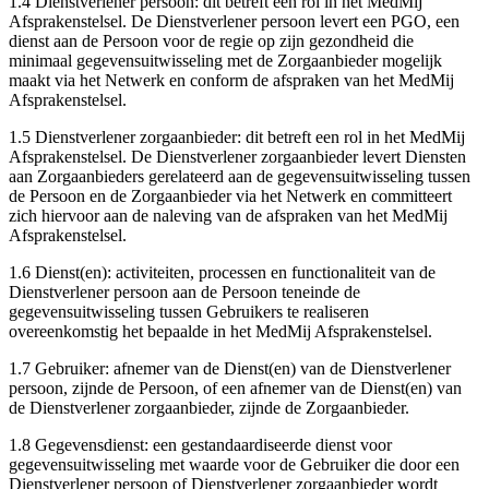
1.4 Dienstverlener persoon: dit betreft een rol in het MedMij
Afsprakenstelsel. De Dienstverlener persoon levert een PGO, een
dienst aan de Persoon voor de regie op zijn gezondheid die
minimaal gegevensuitwisseling met de Zorgaanbieder mogelijk
maakt via het Netwerk en conform de afspraken van het MedMij
Afsprakenstelsel.
1.5 Dienstverlener zorgaanbieder: dit betreft een rol in het MedMij
Afsprakenstelsel. De Dienstverlener zorgaanbieder levert Diensten
aan Zorgaanbieders gerelateerd aan de gegevensuitwisseling tussen
de Persoon en de Zorgaanbieder via het Netwerk en committeert
zich hiervoor aan de naleving van de afspraken van het MedMij
Afsprakenstelsel.
1.6 Dienst(en): activiteiten, processen en functionaliteit van de
Dienstverlener persoon aan de Persoon teneinde de
gegevensuitwisseling tussen Gebruikers te realiseren
overeenkomstig het bepaalde in het MedMij Afsprakenstelsel.
1.7 Gebruiker: afnemer van de Dienst(en) van de Dienstverlener
persoon, zijnde de Persoon, of een afnemer van de Dienst(en) van
de Dienstverlener zorgaanbieder, zijnde de Zorgaanbieder.
1.8 Gegevensdienst: een gestandaardiseerde dienst voor
gegevensuitwisseling met waarde voor de Gebruiker die door een
Dienstverlener persoon of Dienstverlener zorgaanbieder wordt