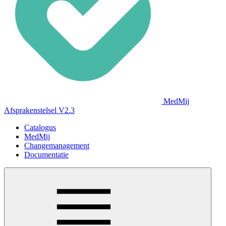
MedMij
Afsprakenstelsel V2.3
Catalogus
MedMij
Changemanagement
Documentatie