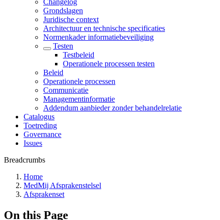
Changelog
Grondslagen
Juridische context
Architectuur en technische specificaties
Normenkader informatiebeveiliging
Testen
Testbeleid
Operationele processen testen
Beleid
Operationele processen
Communicatie
Managementinformatie
Addendum aanbieder zonder behandelrelatie
Catalogus
Toetreding
Governance
Issues
Breadcrumbs
Home
MedMij Afsprakenstelsel
Afsprakenset
On this Page