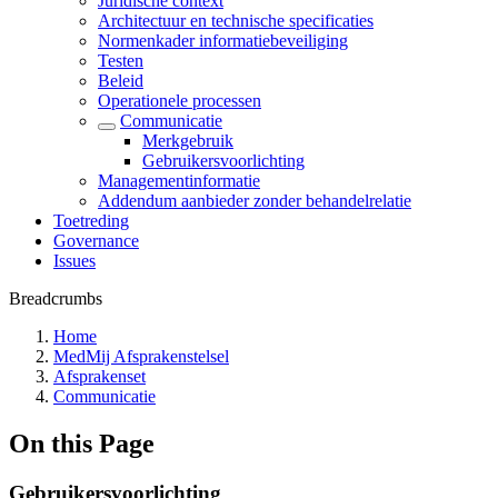
Juridische context
Architectuur en technische specificaties
Normenkader informatiebeveiliging
Testen
Beleid
Operationele processen
Communicatie
Merkgebruik
Gebruikersvoorlichting
Managementinformatie
Addendum aanbieder zonder behandelrelatie
Toetreding
Governance
Issues
Breadcrumbs
Home
MedMij Afsprakenstelsel
Afsprakenset
Communicatie
On this Page
Gebruikersvoorlichting