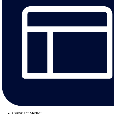
Copyright
MedMij