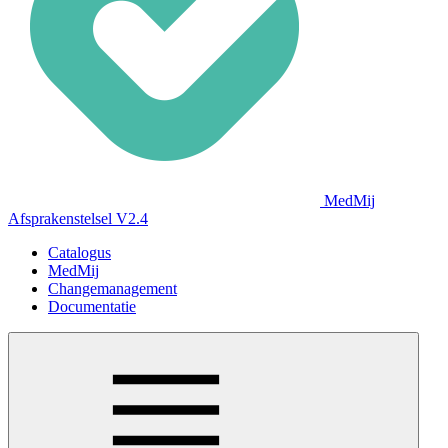
MedMij
Afsprakenstelsel V2.4
Catalogus
MedMij
Changemanagement
Documentatie