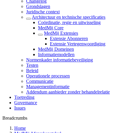
Changelog
Grondslagen
Juridische context
Architectuur en technische specificaties
Coördinatie, regie en uitwisseling
MedMij Core
MedMij Extensies
Extensie Abonneren
Extensie Vertegenwoordiging
MedMij Domeinen
Informatiemodellen
Normenkader informatiebeveiliging
Testen
Beleid
Operationele processen
Communicatie
Managementinformatie
Addendum aanbieder zonder behandelrelatie
Toetreding
Governance
Issues
Breadcrumbs
Home