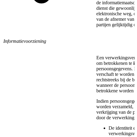
de informatiemaatsch
dienst die gewoonlij
elektronische weg, o
van de afnemer van d
partijen gelijktijdig 
Informatievoorziening
Een verwerkingsvera
om betrokkenen te
i
persoonsgegevens. D
verschaft te worden 
rechtstreeks bij de 
wanneer de persoonsg
betrokkene worden 
Indien persoonsgegev
worden verzameld, di
verkrijging van de p
door de verwerkings
De identiteit 
verwerkingsver