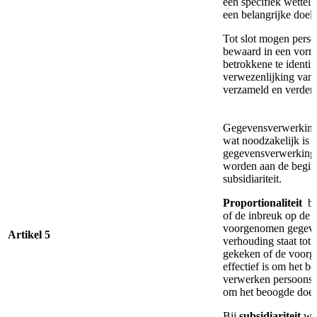
een specifiek wetteli
een belangrijke doel
Tot slot mogen pers
bewaard in een vorm 
betrokkene te identi
verwezenlijking van
verzameld en verder
Gegevensverwerkinge
wat noodzakelijk is 
gegevensverwerking 
worden aan de begins
subsidiariteit.
Proportionaliteit
bet
of de inbreuk op de 
voorgenomen gegeven
Artikel 5
verhouding staat tot
gekeken of de voor
effectief is om het b
verwerken persoonsge
om het beoogde doel 
Bij
subsidiariteit
wor