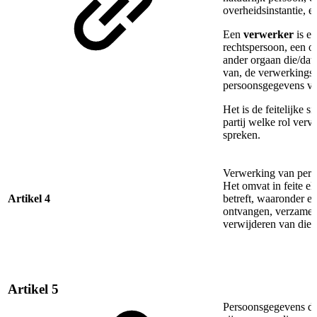
overheidsinstantie, e
Een
verwerker
is ee
rechtspersoon, een ov
ander orgaan die/dat 
van, de verwerkings
persoonsgegevens v
Het is de feitelijke s
partij welke rol vervul
spreken.
Verwerking van pers
Het omvat in feite e
Artikel 4
betreft, waaronder 
ontvangen, verzamel
verwijderen van die
Artikel 5
Persoonsgegevens die