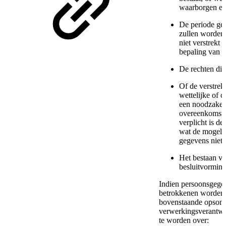
waarborgen er 
De periode ge
zullen worden 
niet verstrekt 
bepaling van d
De rechten di
Of de verstre
wettelijke of c
een noodzakel
overeenkomst t
verplicht is d
wat de mogeli
gegevens niet 
Het bestaan va
besluitvorming 
Indien persoonsgegev
betrokkenen worden v
bovenstaande opsom
verwerkingsverantwoo
te worden over: