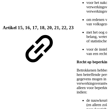
voor het nakom
verwerkingsver
verwerkingsver
om redenen va
van volksgezo
Artikel 15, 16, 17, 18, 20, 21, 22, 23
met het oog op
belang, wetens
of statistische
voor de instel
van een rechts
Recht op beperking
Betrokkenen hebben 
hen betreffende pers
gegevens mogen in da
verwerkingsverantwo
alleen voor beperkte
indien:
de nauwkeurig
(en alleen zola