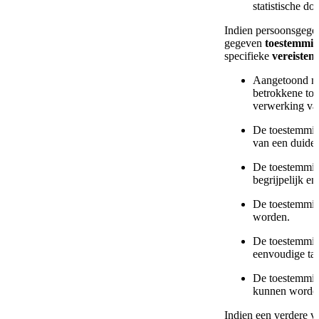
statistische do
Indien persoonsgege
gegeven
toestemmi
specifieke
vereisten
:
Aangetoond m
betrokkene to
verwerking va
De toestemmin
van een duidel
De toestemmin
begrijpelijk e
De toestemmin
worden.
De toestemmin
eenvoudige ta
De toestemming
kunnen worde
Indien een verdere v