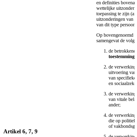
en definities bovenaa
wettelijke uitzonder
toepassing te zijn (a
uitzonderingen van t
van dit type persoo
Op bovengenoemd
v
samengevat de volg
de betrokkene
toestemming
g
de verwerking 
uitvoering van
van specifieke
en sociaalzeke
de verwerking 
van vitale bel
ander;
de verwerking 
die op politie
of vakbondsge
Artikel 6, 7, 9
de verwerking 