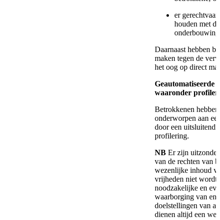
er gerechtvaar
houden met de 
onderbouwing 
Daarnaast hebben be
maken tegen de verw
het oog op direct mar
Geautomatiseerde i
waaronder profiler
Betrokkenen hebben to
onderworpen aan een 
door een uitsluitend
profilering.
NB
Er zijn uitzonder
van de rechten van b
wezenlijke inhoud v
vrijheden niet wordt 
noodzakelijke en eve
waarborging van enke
doelstellingen van a
dienen altijd een wet