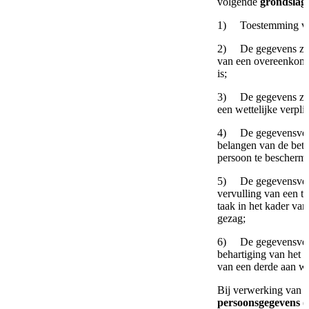
volgende
grondslag
1) Toestemming van
2) De gegevens zijn
van een overeenkomst
is;
3) De gegevens zijn
een wettelijke verpli
4) De gegevensverwe
belangen van de betr
persoon te bescherm
5) De gegevensverw
vervulling van een t
taak in het kader va
gezag;
6) De gegevensverw
behartiging van het 
van een derde aan wi
Bij verwerking van
b
persoonsgegevens
(