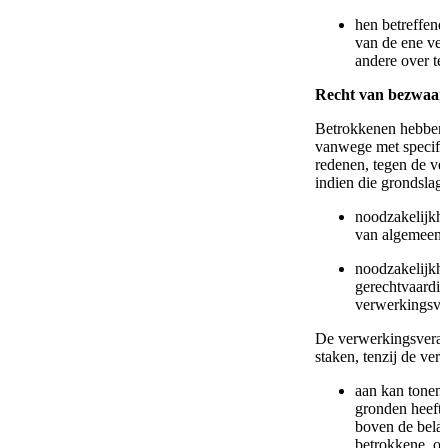
hen betreffend
van de ene ve
andere over te
Recht van bezwaar
Betrokkenen hebben 
vanwege met specifi
redenen, tegen de v
indien die grondslag 
noodzakelijkhe
van algemeen 
noodzakelijkhe
gerechtvaardi
verwerkingsver
De verwerkingsveran
staken, tenzij de ver
aan kan tonen 
gronden heeft 
boven de belan
betrokkene, of