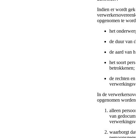
Indien er wordt geko
verwerkersovereenko
opgenomen te worde
het onderwerp
de duur van d
de aard van he
het soort pers
betrokkenen;
de rechten en 
verwerkingsve
In de verwerkersove
opgenomen worden d
alleen persoo
van gedocument
verwerkingsve
waarborgt dat 
persoonsgegev