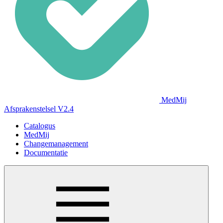
MedMij
Afsprakenstelsel V2.4
Catalogus
MedMij
Changemanagement
Documentatie