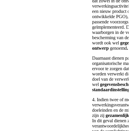
dat zowel in de ont
verwerkingsactiviteit
een nieuw product of
ontwikkelde PGO), 
passende voorzorgsm
geïmplementeerd. Da
waarborgen in de ve
bescherming van de r
wordt ook wel
gege
ontwerp
genoemd
.
Daarnaast dienen pas
organisatorische maa
ervoor te zorgen dat
worden verwerkt die 
doel van de verwerki
wel
gegevensbesch
standaardinstelling
4. Indien twee of me
verwerkingsverantwo
doeleinden en de mi
zijn zij
gezamenlijk
In dit geval dienen zi
verantwoordelijkhed