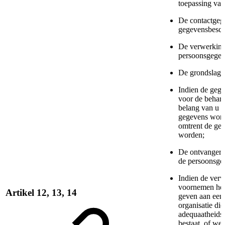
toepassing van
De contactgege
gegevensbesch
De verwerking
persoonsgegev
De grondslag 
Indien de geg
voor de behart
belang van u o
gegevens worde
omtrent de ger
worden;
De ontvangers 
de persoonsgeg
Indien de verw
voornemen hee
Artikel 12, 13, 14
geven aan een 
organisatie di
adequaatheids
bestaat, of we