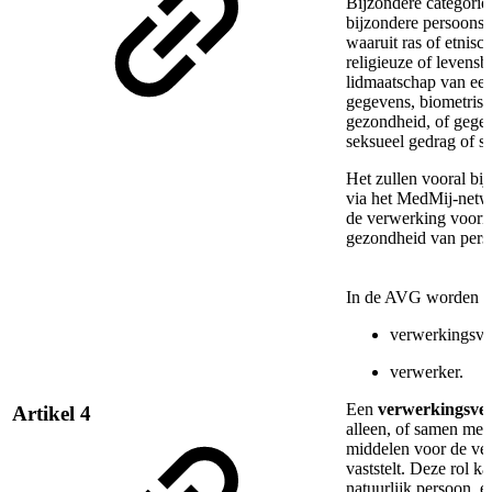
Bijzondere categorie
bijzondere persoonsg
waaruit ras of etnisc
religieuze of levens
lidmaatschap van een
gegevens, biometris
gezondheid, of gegev
seksueel gedrag of se
Het zullen vooral bi
via het MedMij-netw
de verwerking voorn
gezondheid van perso
In de AVG worden tw
verwerkingsve
verwerker.
Een
verwerkingsver
Artikel 4
alleen, of samen met
middelen voor de ve
vaststelt. Deze rol 
natuurlijk persoon, e