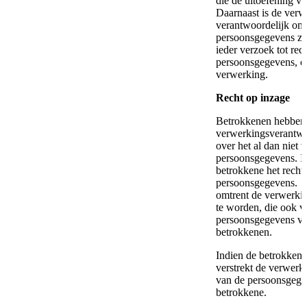
die de uitoefening va
Daarnaast is de verw
verantwoordelijk om 
persoonsgegevens zijn
ieder verzoek tot rect
persoonsgegevens, of
verwerking.
Recht op inzage
Betrokkenen hebben 
verwerkingsverantwoor
over het al dan niet
persoonsgegevens. Ind
betrokkene het recht
persoonsgegevens. B
omtrent de verwerki
te worden, die ook ve
persoonsgegevens ve
betrokkenen.
Indien de betrokkene
verstrekt de verwerk
van de persoonsgege
betrokkene.