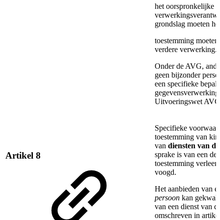
het oorspronkelijke d
verwerkingsverantwoo
grondslag moeten h
toestemming moeten 
verdere verwerking.
Onder de AVG, ander
geen bijzonder pers
een specifieke bepal
gegevensverwerking
Uitvoeringswet AV
Specifieke voorwaar
toestemming van kind
van
diensten van d
sprake is van een derg
Artikel 8
toestemming verleen
voogd.
Het aanbieden van 
persoon
kan gekwalif
van een dienst van d
omschreven in artike