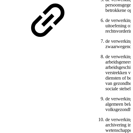
persoonsgegeve
betrokkene op
de verwerking 
uitoefening o
rechtsvorderin
de verwerking
zwaarwegend 
de verwerking 
arbeidsgenees
arbeidsgeschik
verstrekken va
diensten of be
van gezondheid
sociale stelsel
de verwerking
algemeen bela
volksgezondhe
de verwerking 
archivering in
wetenschappeli