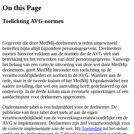
On this Page
Toelichting AVG-normen
Gegevens die door MedMij-deelnemers worden uitgewisseld
betreffen bijna altijd bijzondere persoonsgegevens. Deelnemers
moeten hiervoor voldoen aan de normen die de AVG stelt met
betrekking tot het verwerken van deze persoonsgegevens. Vanwege
het belang van een correcte uitvoering van deze wet door MedMij-
deelnemers, geeft MedMij hieronder een toelichting op de
verantwoordelijkheden en normen in de AVG. Wanneer aan de
orde, staat in de tweede kolom of het MedMij Afsprakenstelsel een
nadere invulling, dan wel een aanvulling heeft gedefinieerd op dat
onderwerp. In de derde kolom staan eventuele opmerkingen of een
aandachtspunt voor deelnemers opgenomen.
Onderstaande tabel is een hulpmiddel voor de deelnemer. De
publicatie van deze tabel doet niets af aan de eigen
verantwoordelijkheid van de verwerkingsverantwoordelijke om de
AVG te implementeren. Deelnemers zijn zelf verantwoordelijk voor
de correcte implementatie van de wet. Bij
Toetreding
tot het stelsel
verklaart de deelnemer met de
Zelfverklaring integriteit
te voldoen