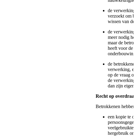
nauwkeurigheid
de verwerking 
verzoekt om be
wissen van de
de verwerking
meer nodig hee
maar de betro
heeft voor de i
onderbouwing 
de betrokkene
verwerking, en
op de vraag of
de verwerking
dan zijn eigen 
Recht op overdraa
Betrokkenen hebben 
een kopie te o
persoonsgegeve
veelgebruikte,
hergebruik ond