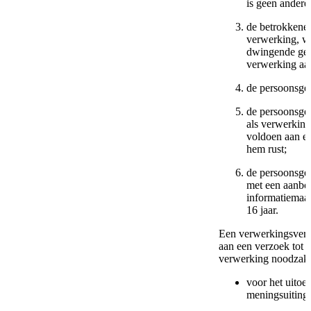
is geen andere
de betrokkene
verwerking, wa
dwingende ger
verwerking aa
de persoonsgeg
de persoonsge
als verwerking
voldoen aan ee
hem rust;
de persoonsge
met een aanbo
informatiemaat
16 jaar.
Een verwerkingsveran
aan een verzoek tot 
verwerking noodzakel
voor het uitoe
meningsuiting 