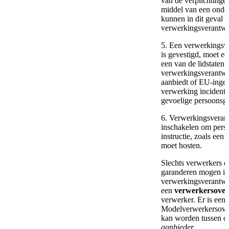
van de verplichtingen
middel van een onder
kunnen in dit geval 
verwerkingsverantwoo
5. Een verwerkingsv
is gevestigd, moet e
een van de lidstaten
verwerkingsverantwo
aanbiedt of EU-ingez
verwerking incidentee
gevoelige persoonsg
6. Verwerkingsveran
inschakelen om pers
instructie, zoals ee
moet hosten.
Slechts verwerkers 
garanderen mogen i
verwerkingsverantwo
een
verwerkersove
verwerker. Er is ee
Modelverwerkersover
kan worden tussen 
aanbieder
.