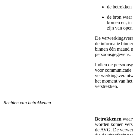
de betrokken 
de bron waar 
komen en, in v
zijn van openb
De verwerkingsverant
de informatie binnen 
binnen één maand na 
persoonsgegevens.
Indien de persoonsg
voor communicatie me
verwerkingsverantwoo
het moment van het e
verstrekken.
Rechten van betrokkenen
Betrokkenen
waarva
worden komen versc
de AVG. De verwerki