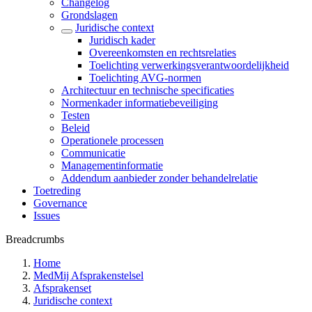
Changelog
Grondslagen
Juridische context
Juridisch kader
Overeenkomsten en rechtsrelaties
Toelichting verwerkingsverantwoordelijkheid
Toelichting AVG-normen
Architectuur en technische specificaties
Normenkader informatiebeveiliging
Testen
Beleid
Operationele processen
Communicatie
Managementinformatie
Addendum aanbieder zonder behandelrelatie
Toetreding
Governance
Issues
Breadcrumbs
Home
MedMij Afsprakenstelsel
Afsprakenset
Juridische context