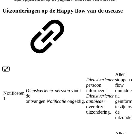
Uitzonderingen op de Happy flow van de usecase
Allen
Dienstverlener
stoppen d
persoon
flow
Dienstverlener persoon
vindt
informeert
onmiddell
Notificeren
de
Dienstverlener
na
1
ontvangen
Notificatie
ongeldig.
aanbieder
geïnforme
over deze
te zijn ov
uitzondering.
de
uitzonder
Allen