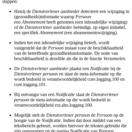
stappen:
Hetzij de
Dienstverlener aanbieder
detecteert een wijziging in
(gezondheids)informatie waarop
Persoon
een
Abonnement
heeft genomen (een inhoudelijke wijziging)
of de
Dienstverlener aanbieder
beëindigt, op eigen initiatief,
een specifiek
Abonnement
(een abonnementswijziging).
Indien het een inhoudelijke wijziging betreft, wordt
vastgesteld dat de
Persoon
instaat voor de beschikbaarheid
van de betreffende gezondheidsinformatie. De notie van
beschikbaarheid is dezelfde als die in de functie
Verzamelen
.
De
Dienstverlener aanbieder
plaatst een
Notificatie
bij de
Dienstverlener persoon
en slaat de meta-informatie op die
wordt bedoeld in verantwoordelijkheid core.logging.100 en
core.logging.101.
Bij ontvangst van een
Notificatie
slaat de
Dienstverlener
persoon
de meta-informatie op die wordt bedoeld in
verantwoordelijkheid ext.abo.logging.100.
Mogelijk stelt de
Dienstverlener persoon
de
Persoon
op de
hoogte van de
Notificatie
. Indien dat door middel van een
tekstbericht gebeurt, worden hiervoor de teksten gebruikt die
zijn opgenomen op de pagina Notificatie van Persoon.