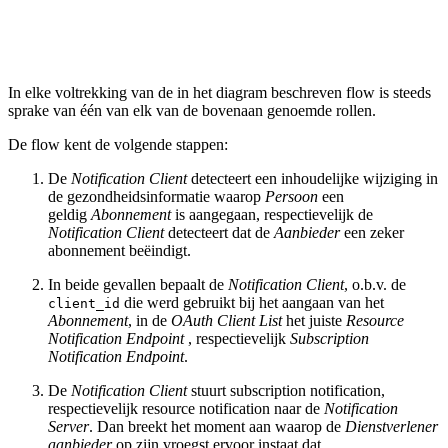
In elke voltrekking van de in het diagram beschreven flow is steeds
sprake van één van elk van de bovenaan genoemde rollen.
De flow kent de volgende stappen:
De
Notification Client
detecteert een inhoudelijke wijziging in
de gezondheidsinformatie waarop
Persoon
een
geldig
Abonnement
is aangegaan, respectievelijk de
Notification Client
detecteert dat de
Aanbieder
een zeker
abonnement beëindigt.
In beide gevallen bepaalt de
Notification Client
, o.b.v. de
die werd gebruikt bij het aangaan van het
client_id
Abonnement
, in de
OAuth Client List
het juiste
Resource
Notification Endpoint
, respectievelijk
Subscription
Notification Endpoint
.
De
Notification Client
stuurt subscription notification,
respectievelijk resource notification naar de
Notification
Server
. Dan breekt het moment aan waarop de
Dienstverlener
aanbieder
op zijn vroegst ervoor instaat dat