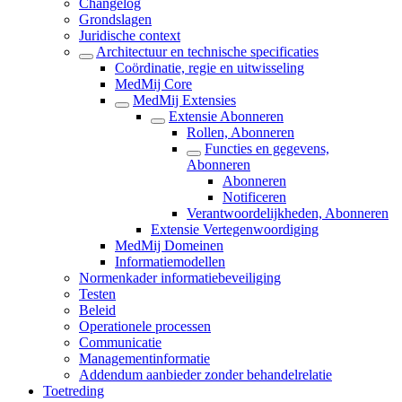
Changelog
Grondslagen
Juridische context
Architectuur en technische specificaties
Coördinatie, regie en uitwisseling
MedMij Core
MedMij Extensies
Extensie Abonneren
Rollen, Abonneren
Functies en gegevens,
Abonneren
Abonneren
Notificeren
Verantwoordelijkheden, Abonneren
Extensie Vertegenwoordiging
MedMij Domeinen
Informatiemodellen
Normenkader informatiebeveiliging
Testen
Beleid
Operationele processen
Communicatie
Managementinformatie
Addendum aanbieder zonder behandelrelatie
Toetreding