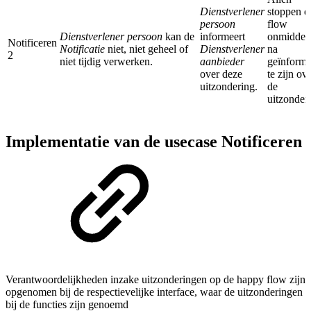
Dienstverlener
stoppen d
persoon
flow
Dienstverlener persoon
kan de
informeert
onmiddell
Notificeren
Notificatie
niet, niet geheel of
Dienstverlener
na
2
niet tijdig verwerken.
aanbieder
geïnforme
over deze
te zijn ov
uitzondering.
de
uitzonder
Implementatie van de usecase Notificeren
Verantwoordelijkheden inzake uitzonderingen op de happy flow zijn
opgenomen bij de respectievelijke interface, waar de uitzonderingen
bij de functies zijn genoemd