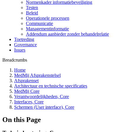
Normenkader informatiebeveiliging
Testen
Beleid
Operationele processen
Communicatie
Managementinformatie
Addendum aanbieder zonder behandelrelatie
Toetreding
Governance
Issues
Breadcrumbs
Home
MedMij Afsprakenstelsel
Afsprakenset
Architectuur en technische specificaties
MedMij Core
Verantwoordelijkheden, Core
Interfaces, Core
Schermen (User interface), Core
On this Page