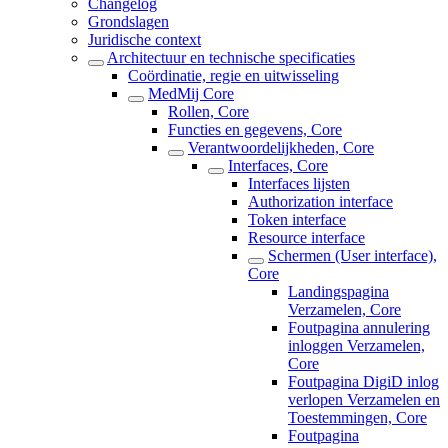
Changelog
Grondslagen
Juridische context
Architectuur en technische specificaties
Coördinatie, regie en uitwisseling
MedMij Core
Rollen, Core
Functies en gegevens, Core
Verantwoordelijkheden, Core
Interfaces, Core
Interfaces lijsten
Authorization interface
Token interface
Resource interface
Schermen (User interface),
Core
Landingspagina
Verzamelen, Core
Foutpagina annulering
inloggen Verzamelen,
Core
Foutpagina DigiD inlog
verlopen Verzamelen en
Toestemmingen, Core
Foutpagina