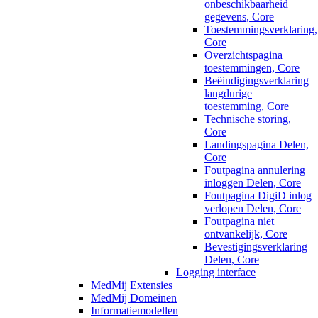
onbeschikbaarheid
gegevens, Core
Toestemmingsverklaring,
Core
Overzichtspagina
toestemmingen, Core
Beëindigingsverklaring
langdurige
toestemming, Core
Technische storing,
Core
Landingspagina Delen,
Core
Foutpagina annulering
inloggen Delen, Core
Foutpagina DigiD inlog
verlopen Delen, Core
Foutpagina niet
ontvankelijk, Core
Bevestigingsverklaring
Delen, Core
Logging interface
MedMij Extensies
MedMij Domeinen
Informatiemodellen