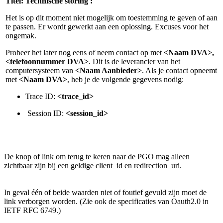
Titel: Technische storing :
Het is op dit moment niet mogelijk om toestemming te geven of aan
te passen. Er wordt gewerkt aan een oplossing. Excuses voor het
ongemak.
Probeer het later nog eens of neem contact op met
<Naam DVA>,
<telefoonnummer DVA>
. Dit is de leverancier van het
computersysteem van
<Naam Aanbieder>
. Als je contact opneemt
met
<Naam DVA>
, heb je de volgende gegevens nodig:
Trace ID:
<trace_id>
Session ID:
<session_id>
De knop of link om terug te keren naar de PGO mag alleen
zichtbaar zijn bij een geldige client_id en redirection_uri.
In geval één of beide waarden niet of foutief gevuld zijn moet de
link verborgen worden. (
Zie ook de specificaties van Oauth2.0 in
IETF RFC 6749.
)