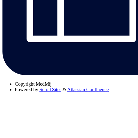
Copyright
MedMij
Powered by
Scroll Sites
&
Atlassian Confluence