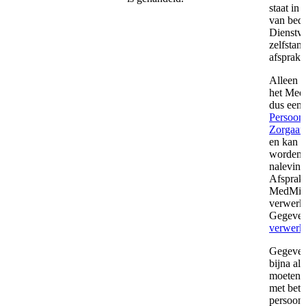
staat in
van bedr
Dienstve
zelfstan
afsprake
Alleen i
het MedM
dus een
Persoon
Zorgaan
en kan h
worden a
naleving
Afsprake
MedMij. 
verwerki
Gegeven
verwerk
Gegeven
bijna al
moeten h
met betr
persoons