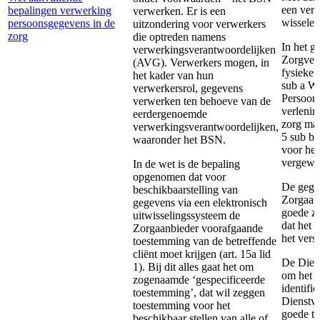
een vert
bepalingen verwerking
verwerken. Er is een
wisselen
persoonsgegevens in de
uitzondering voor verwerkers
zorg
die optreden namens
In het g
verwerkingsverantwoordelijken
Zorgverl
(AVG). Verwerkers mogen, in
fysieke 
het kader van hun
sub a Wa
verwerkersrol, gegevens
Persoon 
verwerken ten behoeve van de
verlenin
eerdergenoemde
zorg ma
verwerkingsverantwoordelijken,
5 sub b
waaronder het BSN.
voor het
vergewis
In de wet is de bepaling
opgenomen dat voor
De gege
beschikbaarstelling van
Zorgaan
gegevens via een elektronisch
goede zo
uitwisselingssysteem de
dat het 
Zorgaanbieder voorafgaande
het vers
toestemming van de betreffende
cliënt moet krijgen (art. 15a lid
De Diens
1). Bij dit alles gaat het om
om het 
zogenaamde ‘gespecificeerde
identifi
toestemming’, dat wil zeggen
Dienstve
toestemming voor het
goede to
beschikbaar stellen van alle of