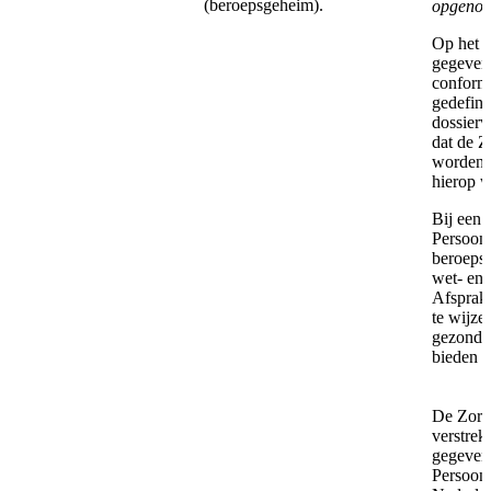
(beroepsgeheim).
opgeno
Op het 
gegevens
conform 
gedefin
dossier
dat de Z
worden o
hierop 
Bij een 
Persoon 
beroepsg
wet- en
Afsprake
te wijze
gezondh
bieden w
De Zorga
verstrek
gegevens
Persoon 