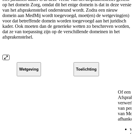
op het domein Zorg, omdat dit het enige domein is dat in deze versie
van het afsprakenstelsel ondersteund wordt. Zodra een nieuw
domein aan MedMij wordt toegevoegd, moet(en) de wetgeving(en)
voor dat betreffende domein worden toegevoegd aan het juridisch
kader. Ook moeten dan de generieke wetten zo beschreven worden,
dat ze van toepassing zijn op de verschillende domeinen in het
afsprakenstelsel.
Wetgeving
Toelichting
Of een p
Afsprake
verwerki
van pers
van MedM
afhankel
we