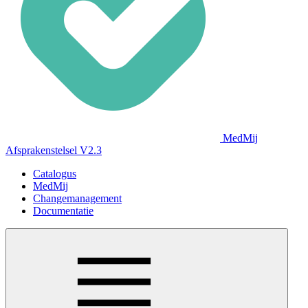
MedMij
Afsprakenstelsel V2.3
Catalogus
MedMij
Changemanagement
Documentatie