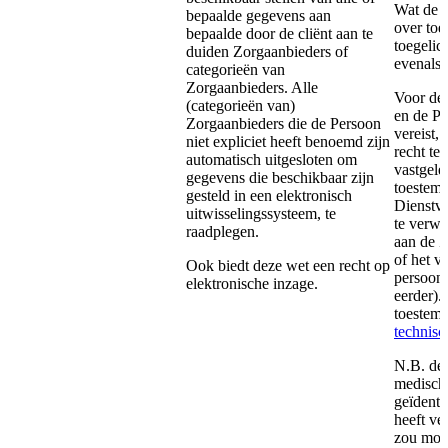
Wat de a
bepaalde gegevens aan
over toeg
bepaalde door de cliënt aan te
toegelic
duiden Zorgaanbieders of
evenals 
categorieën van
Zorgaanbieders. Alle
Voor de 
(categorieën van)
en de Pe
Zorgaanbieders die de Persoon
vereist,
niet expliciet heeft benoemd zijn
recht te
automatisch uitgesloten om
vastgele
gegevens die beschikbaar zijn
toestemm
gesteld in een elektronisch
Dienstv
uitwisselingssysteem, te
te verw
raadplegen.
aan de Z
of het v
Ook biedt deze wet een recht op
persoon,
elektronische inzage.
eerder).
toestemm
technisc
N.B. de 
medisch 
geïdenti
heeft ve
zou mog