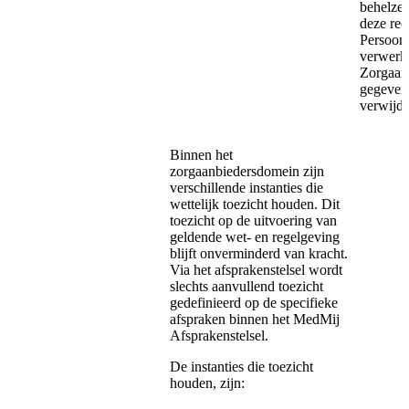
behelzen
deze rec
Persoon 
verwerke
Zorgaanb
gegevens
verwi
Binnen het
zorgaanbiedersdomein zijn
verschillende instanties die
wettelijk toezicht houden. Dit
toezicht op de uitvoering van
geldende wet- en regelgeving
blijft onverminderd van kracht.
Via het afsprakenstelsel wordt
slechts aanvullend toezicht
gedefinieerd op de specifieke
afspraken binnen het MedMij
Afsprakenstelsel.
De instanties die toezicht
houden, zijn: