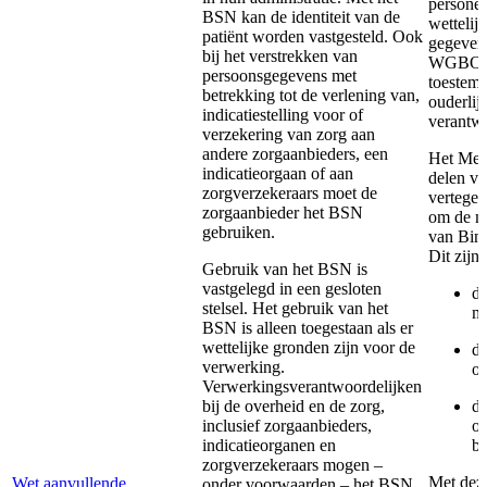
personen
BSN kan de identiteit van de
wettelij
patiënt worden vastgesteld. Ook
gegevens
bij het verstrekken van
WGBO to
persoonsgegevens met
toestem
betrekking tot de verlening van,
ouderlij
indicatiestelling voor of
verantwo
verzekering van zorg aan
andere zorgaanbieders, een
Het MedM
indicatieorgaan of aan
delen va
zorgverzekeraars moet de
vertege
zorgaanbieder het BSN
om de ma
gebruiken.
van Bin
Dit zijn
Gebruik van het BSN is
vastgelegd in een gesloten
de
stelsel. Het gebruik van het
ma
BSN is alleen toegestaan als er
wettelijke gronden zijn voor de
de
verwerking.
ou
Verwerkingsverantwoordelijken
bij de overheid en de zorg,
de
inclusief zorgaanbieders,
op
indicatieorganen en
be
zorgverzekeraars mogen –
Met deze
Wet aanvullende
onder voorwaarden – het BSN