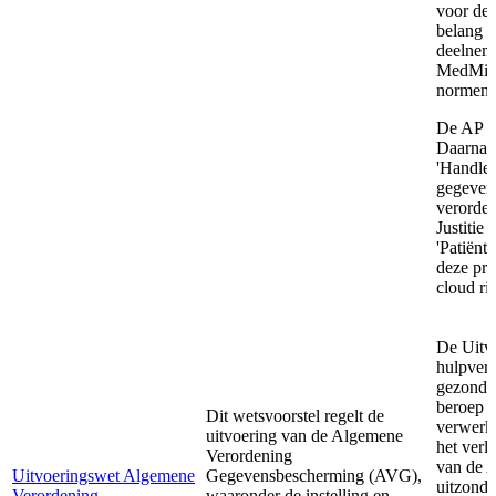
voor de 
belang v
deelneme
MedMij
normen 
De AP b
Daarnaa
'Handle
gegeven
verorden
Justitie
'Patiënt
deze pra
cloud ri
De Uitvo
hulpverl
gezondhe
beroep k
Dit wetsvoorstel regelt de
verwerk
uitvoering van de Algemene
het verl
Verordening
van de A
Uitvoeringswet Algemene
Gegevensbescherming (AVG),
uitzonde
Verordening
waaronder de instelling en