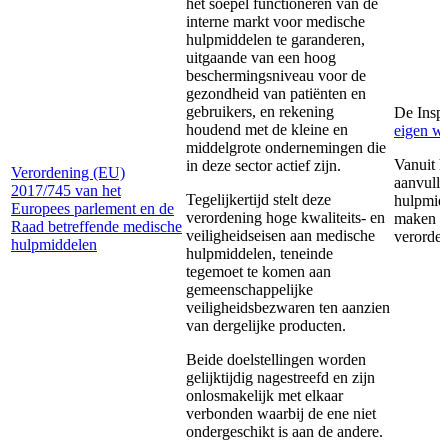
het soepel functioneren van de
interne markt voor medische
hulpmiddelen te garanderen,
uitgaande van een hoog
beschermingsniveau voor de
gezondheid van patiënten en
gebruikers, en rekening
De Inspe
houdend met de kleine en
eigen we
middelgrote ondernemingen die
Vanuit 
in deze sector actief zijn.
Verordening (EU)
aanvulle
2017/745 van het
Tegelijkertijd stelt deze
hulpmidd
Europees parlement en de
verordening hoge kwaliteits- en
maken me
Raad betreffende medische
veiligheidseisen aan medische
verorden
hulpmiddelen
hulpmiddelen, teneinde
tegemoet te komen aan
gemeenschappelijke
veiligheidsbezwaren ten aanzien
van dergelijke producten.
Beide doelstellingen worden
gelijktijdig nagestreefd en zijn
onlosmakelijk met elkaar
verbonden waarbij de ene niet
ondergeschikt is aan de andere.