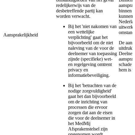
redelijkerwijs van de
aansprak
desbetreffende partij kan
binnen d
worden verwacht.
kunnen n
Nederlan
Bij het 'niet nakomen van
uitwerke
een wettelijke
omstandi
Aansprakelijkheid
verplichting' gaat het
bijvoorbeeld om de niet
De aansp
naleving van de voor de
uitdrukk
deelnemer van toepassing
Deelnem
zijnde (specifieke) wet-
aansprak
en regelgeving omtrent
schade o
privacy en
hem is t
informatiebeveiliging.
Bij het 'betrachten van de
nodige zorgvuldigheid'
gaat het dan bijvoorbeeld
om de inrichting van
processen die ervoor
zorgen dat aan de eisen
die voor de deelnemer in
het MedMij
Afsprakenstelsel zijn
opgenomen wordt