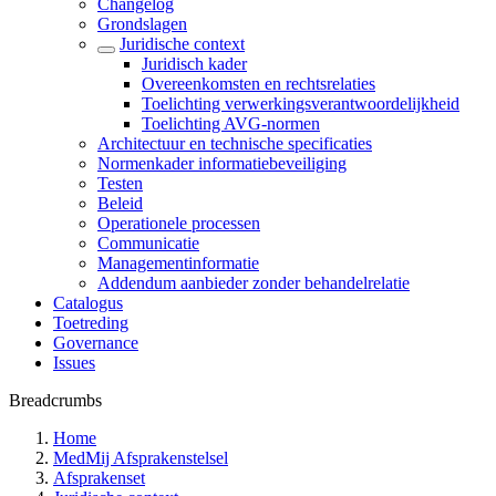
Changelog
Grondslagen
Juridische context
Juridisch kader
Overeenkomsten en rechtsrelaties
Toelichting verwerkingsverantwoordelijkheid
Toelichting AVG-normen
Architectuur en technische specificaties
Normenkader informatiebeveiliging
Testen
Beleid
Operationele processen
Communicatie
Managementinformatie
Addendum aanbieder zonder behandelrelatie
Catalogus
Toetreding
Governance
Issues
Breadcrumbs
Home
MedMij Afsprakenstelsel
Afsprakenset