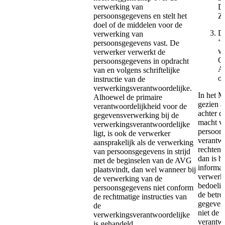
verwerking van
Di
persoonsgegevens en stelt het
Zo
doel of de middelen voor de
De
verwerking van
‘v
persoonsgegevens vast. De
va
verwerker verwerkt de
Ge
persoonsgegevens in opdracht
Af
van en volgens schriftelijke
on
instructie van de
verwerkingsverantwoordelijke.
In het M
Alhoewel de primaire
gezien a
verantwoordelijkheid voor de
achter d
gegevensverwerking bij de
macht va
verwerkingsverantwoordelijke
persoons
ligt, is ook de verwerker
verantwo
aansprakelijk als de verwerking
rechten 
van persoonsgegevens in strijd
dan is h
met de beginselen van de AVG
informat
plaatsvindt, dan wel wanneer bij
verwerke
de verwerking van de
bedoelin
persoonsgegevens niet conform
de betro
de rechtmatige instructies van
gegeven
de
niet de 
verwerkingsverantwoordelijke
verantwo
is gehandeld.