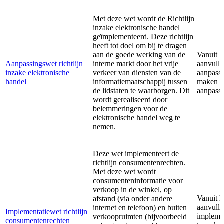
Met deze wet wordt de Richtlijn
inzake elektronische handel
geïmplementeerd. Deze richtlijn
heeft tot doel om bij te dragen
aan de goede werking van de
Vanuit 
Aanpassingswet richtlijn
interne markt door het vrije
aanvulle
inzake elektronische
verkeer van diensten van de
aanpassi
handel
informatiemaatschappij tussen
maken me
de lidstaten te waarborgen. Dit
aanpassi
wordt gerealiseerd door
belemmeringen voor de
elektronische handel weg te
nemen.
Deze wet implementeert de
richtlijn consumentenrechten.
Met deze wet wordt
consumenteninformatie voor
verkoop in de winkel, op
Vanuit 
afstand (via onder andere
aanvulle
internet en telefoon) en buiten
Implementatiewet richtlijn
impleme
verkoopruimten (bijvoorbeeld
consumentenrechten