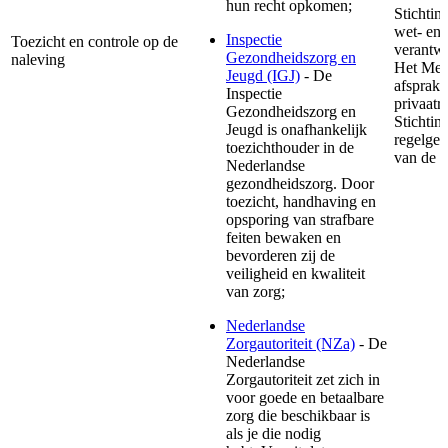
hun recht opkomen;
Stichtin
wet- en 
Inspectie
Toezicht en controle op de
verantwo
Gezondheidszorg en
naleving
Het MedM
Jeugd (IGJ)
- De
afsprake
Inspectie
privaatr
Gezondheidszorg en
Stichtin
Jeugd is onafhankelijk
regelgev
toezichthouder in de
van de 
Nederlandse
gezondheidszorg. Door
toezicht, handhaving en
opsporing van strafbare
feiten bewaken en
bevorderen zij de
veiligheid en kwaliteit
van zorg;
Nederlandse
Zorgautoriteit (NZa)
- De
Nederlandse
Zorgautoriteit zet zich in
voor goede en betaalbare
zorg die beschikbaar is
als je die nodig