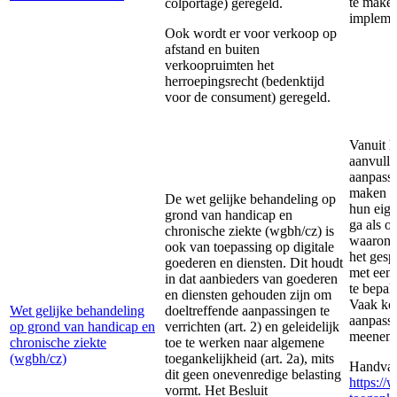
te maken
colportage) geregeld.
implemen
Ook wordt er voor verkoop op
afstand en buiten
verkoopruimten het
herroepingsrecht (bedenktijd
voor de consument) geregeld.
Vanuit 
aanvulle
aanpassi
maken me
De wet gelijke behandeling op
hun eige
grond van handicap en
ga als o
chronische ziekte (wgbh/cz) is
waarond
ook van toepassing op digitale
het gesp
goederen en diensten. Dit houdt
met een 
in dat aanbieders van goederen
te bepa
en diensten gehouden zijn om
Vaak kom
Wet gelijke behandeling
doeltreffende aanpassingen te
aanpassi
op grond van handicap en
verrichten (art. 2) en geleidelijk
meenem
chronische ziekte
toe te werken naar algemene
(wgbh/cz)
toegankelijkheid (art. 2a), mits
Handvatt
dit geen onevenredige belasting
https://
vormt. Het Besluit