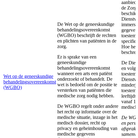
aanbiede
de Zorg
beschikb
Dienstve
De Wet op de geneeskundige
immers h
behandelingsovereenkomst
gegevens
(WGBO) beschrijft de rechten
toestemm
en plichten van patiënten in de
specifie
zorg.
Hoe het 
beschre
Er is sprake van een
geneeskundige
De Diens
behandelingsovereenkomst
en volge
wanneer een arts een patiënt
toestem
Wet op de geneeskundige
onderzoekt of behandelt. De
Dienstv
behandelingsovereenkomst
wet is bedoeld om de positie te
minderja
(WGBO)
versterken van patiënten die
toestemm
medische zorg nodig hebben.
leeftijd
vanaf 16
De WGBO regelt onder andere
medisch
het recht op informatie over de
medische situatie, inzage in het
De WGBO
medisch dossier, recht op
en perso
privacy en geheimhouding van
afsprake
medische gegevens
samenvat