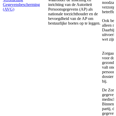
noodzake
Gegevensbescherming
inrichting van de Autoriteit
verzorgi
(AVG)
Persoonsgegevens (AP) als
betreffe
nationale toezichthouder en de
bevoegdheid van de AP om
Ook bep
bestuurlijke boetes op te leggen.
alleen m
Daarbij 
uitvoeri
wet zijn
Zorgaanb
voor dos
gezondhe
valt ond
persoonl
dossier 
bij.
De Zorga
gegevens
medisch 
Binnen h
partij, 
gegevens