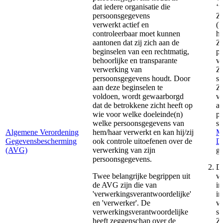
dat iedere organisatie die
‘v
persoonsgegevens
Zo
verwerkt actief en
(b
controleerbaar moet kunnen
he
aantonen dat zij zich aan de
Zo
beginselen van een rechtmatig,
pe
behoorlijke en transparante
ve
verwerking van
Zo
persoonsgegevens houdt. Door
sp
aan deze beginselen te
Zo
voldoen, wordt gewaarborgd
vo
dat de betrokkene zicht heeft op
aa
wie voor welke doeleinde(n)
pe
welke persoonsgegevens van
si
Algemene Verordening
hem/haar verwerkt en kan hij/zij
M
Gegevensbescherming
ook controle uitoefenen over de
Di
(AVG)
verwerking van zijn
ge
persoonsgegevens.
De
Twee belangrijke begrippen uit
va
de AVG zijn die van
in
'verwerkingsverantwoordelijke'
in
en 'verwerker'. De
ve
verwerkingsverantwoordelijke
sp
heeft zeggenschap over de
Zo