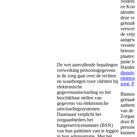
Nederlan
en Konin
identite
deze ver
gebruikt
verwerki
de verpl
aangewe
verantwo
betrouwb
plaatsvi
juiste b
De wet aanvullende bepalingen
Handrei
verwerking persoonsgegevens
dienstve
in de zorg gaat over de rechten
elektron
en waarborgen voor cliënten bij
zorg, P
elektronische
gegevensuitwisseling en het
Binnen h
beschikbaar stellen van
gemaakt
gegevens via elektronische
authenti
uitwisselingssystemen.
van de i
Daarnaast verplicht het
Zorgaanb
zorgaanbieders het
door BZK
burgerservicenummer (BSN)
persone
van hun patiënten vast te leggen
kunnen b
in hun administratie. Met het