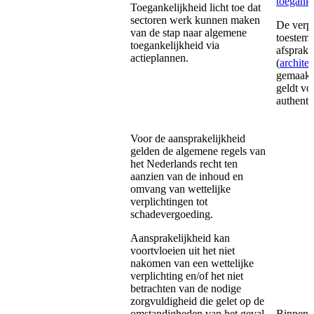
toeganke
Toegankelijkheid licht toe dat
sectoren werk kunnen maken
De verpl
van de stap naar algemene
toestemm
toegankelijkheid via
afsprake
actieplannen.
(
architec
gemaakt 
geldt v
authenti
Voor de aansprakelijkheid
gelden de algemene regels van
het Nederlands recht ten
aanzien van de inhoud en
omvang van wettelijke
verplichtingen tot
schadevergoeding.
Aansprakelijkheid kan
voortvloeien uit het niet
nakomen van een wettelijke
verplichting en/of het niet
betrachten van de nodige
zorgvuldigheid die gelet op de
omstandigheden van het geval
Binnen h