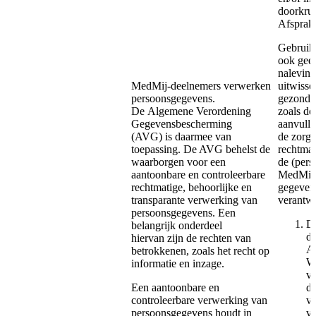
doorkru
Afsprak
Gebruik
ook geen
naleving
MedMij-deelnemers verwerken
uitwisse
persoonsgegevens.
gezondhe
De Algemene Verordening
zoals d
Gegevensbescherming
aanvull
(AVG) is daarmee van
de zorg 
toepassing. De AVG behelst de
rechtmat
waarborgen voor een
de (pers
aantoonbare en controleerbare
MedMij d
rechtmatige, behoorlijke en
gegeven
transparante verwerking van
verantwo
persoonsgegevens. Een
De
belangrijk onderdeel
de
hiervan zijn de rechten van
Af
betrokkenen, zoals het recht op
W
informatie en inzage.
ve
Een aantoonbare en
de
controleerbare verwerking van
vo
persoonsgegevens houdt in
va