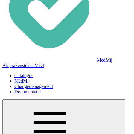
MedMij
Afsprakenstelsel V2.3
Catalogus
MedMij
Changemanagement
Documentatie