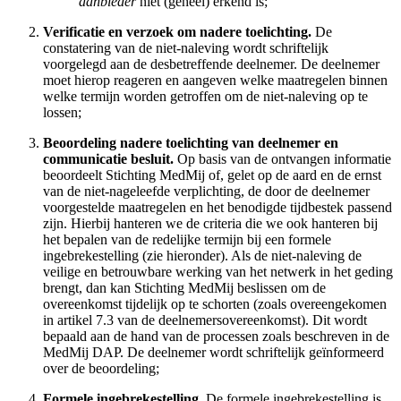
aanbieder
niet (geheel) erkend is;
Verificatie en verzoek om nadere toelichting.
De
constatering van de niet-naleving wordt schriftelijk
voorgelegd aan de desbetreffende deelnemer. De deelnemer
moet hierop reageren en aangeven welke maatregelen binnen
welke termijn worden getroffen om de niet-naleving op te
lossen;
Beoordeling nadere toelichting van deelnemer en
communicatie besluit.
Op basis van de ontvangen informatie
beoordeelt Stichting MedMij of, gelet op de aard en de ernst
van de niet-nageleefde verplichting, de door de deelnemer
voorgestelde maatregelen en het benodigde tijdbestek passend
zijn. Hierbij hanteren we de criteria die we ook hanteren bij
het bepalen van de redelijke termijn bij een formele
ingebrekestelling (zie hieronder). Als de niet-naleving de
veilige en betrouwbare werking van het netwerk in het geding
brengt, dan kan Stichting MedMij beslissen om de
overeenkomst tijdelijk op te schorten (zoals overeengekomen
in artikel 7.3 van de deelnemersovereenkomst).
Dit wordt
bepaald aan de hand van de processen zoals beschreven in de
MedMij DAP. De deelnemer wordt schriftelijk geïnformeerd
over de beoordeling;
Formele ingebrekestelling.
De formele ingebrekestelling is