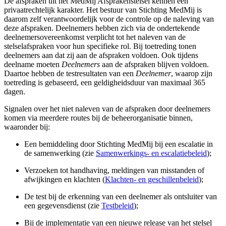
De afspraken uit het MedMij Afsprakenstelsel kennen een
privaatrechtelijk karakter. Het bestuur van Stichting MedMij is
daarom zelf verantwoordelijk voor de controle op de naleving van
deze afspraken. Deelnemers hebben zich via de ondertekende
deelnemersovereenkomst verplicht tot het naleven van de
stelselafspraken voor hun specifieke rol. Bij toetreding tonen
deelnemers aan dat zij aan de afspraken voldoen. Ook tijdens
deelname moeten
Deelnemers
aan de afspraken blijven voldoen.
Daartoe hebben de testresultaten van een
Deelnemer
, waarop zijn
toetreding is gebaseerd, een geldigheidsduur van maximaal 365
dagen.
Signalen over het niet naleven van de afspraken door deelnemers
komen via meerdere routes bij de beheerorganisatie binnen,
waaronder bij:
Een bemiddeling door Stichting MedMij bij een escalatie in
de samenwerking (zie
Samenwerkings- en escalatiebeleid
);
Verzoeken tot handhaving, meldingen van misstanden of
afwijkingen en klachten (
Klachten- en geschillenbeleid
);
De test bij de erkenning van een deelnemer als ontsluiter van
een gegevensdienst (zie
Testbeleid
);
Bij de implementatie van een nieuwe release van het stelsel