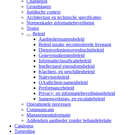
Changelog
Grondslagen
Juridische context
Architectuur en technische specificaties
Normenkader informatiebeveiliging
Testen
Beleid
Aanbiedersnamenbeleid
Beleid inzake gecontroleerde livegang
Dienstverleningsoverdrachtsbeleid
Gegevensdienstenbeleid
Informatieclassificatiebeleid
Intellectueel eigendomsbeleid
Klachten- en geschillenbeleid
Nalevingsbeleid
OAuthclient-namenbeleid
Performancebeleid
Privacy- en informatiebeveiligingsbeleid
Samenwerkings- en escalatiebeleid
Operationele processen
Communicatie
Managementinformatie
Addendum aanbieder zonder behandelrelatie
Catalogus
Toetreding