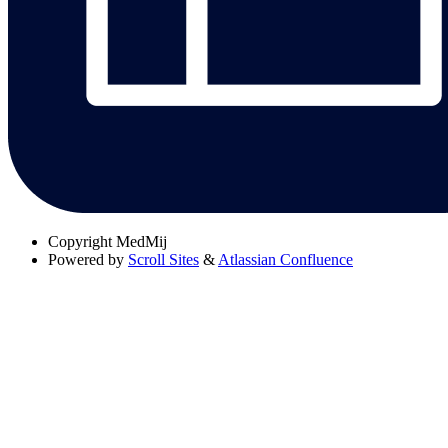
Copyright
MedMij
Powered by
Scroll Sites
&
Atlassian Confluence