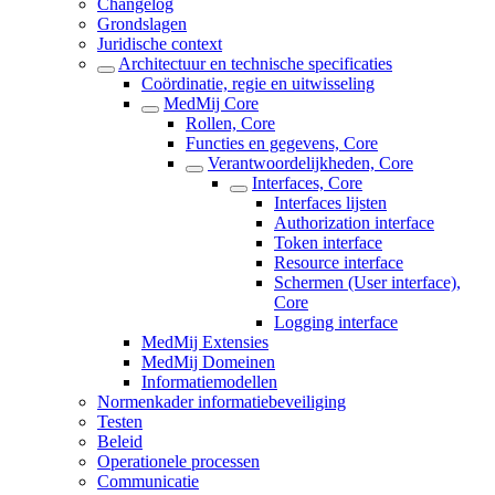
Changelog
Grondslagen
Juridische context
Architectuur en technische specificaties
Coördinatie, regie en uitwisseling
MedMij Core
Rollen, Core
Functies en gegevens, Core
Verantwoordelijkheden, Core
Interfaces, Core
Interfaces lijsten
Authorization interface
Token interface
Resource interface
Schermen (User interface),
Core
Logging interface
MedMij Extensies
MedMij Domeinen
Informatiemodellen
Normenkader informatiebeveiliging
Testen
Beleid
Operationele processen
Communicatie