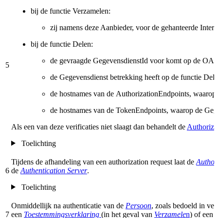
bij de functie Verzamelen:
zij namens deze Aanbieder, voor de gehanteerde Interf
bij de functie Delen:
de gevraagde GegevensdienstId voor komt op de OAuth C
5
de Gegevensdienst betrekking heeft op de functie Dele
de hostnames van de AuthorizationEndpoints, waarop
de hostnames van de TokenEndpoints, waarop de Geg
Als een van deze verificaties niet slaagt dan behandelt de
Authoriza
Toelichting
Tijdens de afhandeling van een authorization request laat de
Author
6
de
Authentication Server
.
Toelichting
Onmiddellijk na authenticatie van de
Persoon
, zoals bedoeld in ve
7
een
Toestemmingsverklaring
(in het geval van
Verzamele
n
) of een