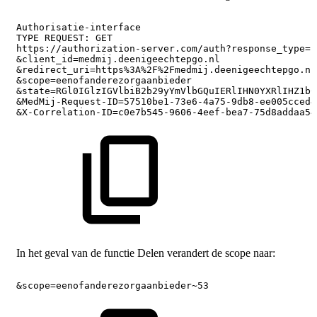
Authorisatie-interface
TYPE
REQUEST:
GET
https://authorization-server.com/auth?response_type=c
&client_id=medmij.deenigeechtepgo.nl
&redirect_uri=https%3A%2F%2Fmedmij.deenigeechtepgo.nl
&scope=eenofanderezorgaanbieder
&state=RGl0IGlzIGVlbiB2b29yYmVlbGQuIERlIHN0YXRlIHZ1bC
&MedMij-Request-ID=57510be1-73e6-4a75-9db8-ee005cced4
&X-Correlation-ID=c0e7b545-9606-4eef-bea7-75d8addaa54
In het geval van de functie Delen verandert de scope naar:
&scope=eenofanderezorgaanbieder~53