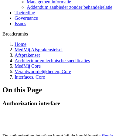
Managementinformatie
Addendum aanbieder zonder behandelrelatie
Toetreding
Governance
Issues
Breadcrumbs
Home
MedMij Afsprakenstelsel
Afsprakenset
Architectuur en technische specificaties
MedMij Core
Verantwoordelijkheden, Core
Interfaces, Core
On this Page
Authorization interface
De authorization interface hoort bij de hoofdfunctie
Regie
.