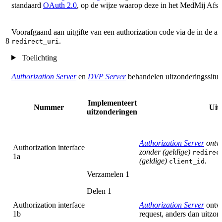
standaard
OAuth 2.0
, op de wijze waarop deze in het MedMij Afspr
Voorafgaand aan uitgifte van een authorization code via de in de 
8
.
redirect_uri
Toelichting
Authorization Server
en
DVP Server
behandelen uitzonderingssituat
Implementeert
Nummer
Uit
uitzonderingen
Authorization Server
ontva
Authorization interface
zonder (geldige)
redirec
1a
(geldige)
.
client_id
Verzamelen 1
Delen 1
Authorization interface
Authorization Server
ontva
1b
request, anders dan uitzon