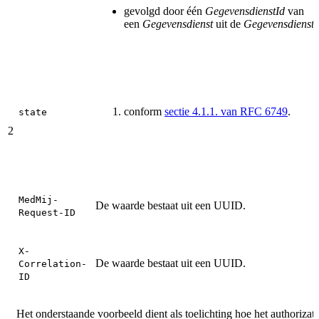
gevolgd door één
GegevensdienstId
van
een
Gegevensdienst
uit de
Gegevensdienstn
conform
sectie 4.1.1. van RFC 6749
.
state
2
MedMij-
De waarde bestaat uit een UUID.
Request-ID
X-
De waarde bestaat uit een UUID.
Correlation-
ID
Het onderstaande voorbeeld dient als toelichting hoe het authoriza