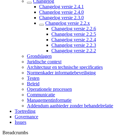
Changelog
Changelog versie 2.4.1
Changelog versie 2.4.0
Changelog versie 2.3.0
Changelog versie 2.2.x
Changelog versie 2.2.6
Changelog versie 2.2.5
Changelog versie 2.2.4
Changelog versie 2.2.3
Changelog versie 2.2.2
Grondslagen
Juridische context
Architectuur en technische specificaties
Normenkader informatiebeveiliging
Testen
Beleid
Operationele processen
Communicatie
Managementinformatie
Addendum aanbieder zonder behandelrelatie
Toetreding
Governance
Issues
Breadcrumbs