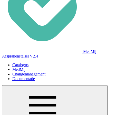
MedMij
Afsprakenstelsel V2.4
Catalogus
MedMij
Changemanagement
Documentatie