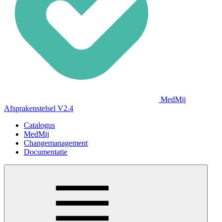
MedMij
Afsprakenstelsel V2.4
Catalogus
MedMij
Changemanagement
Documentatie