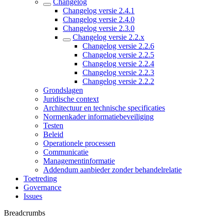
Changelog
Changelog versie 2.4.1
Changelog versie 2.4.0
Changelog versie 2.3.0
Changelog versie 2.2.x
Changelog versie 2.2.6
Changelog versie 2.2.5
Changelog versie 2.2.4
Changelog versie 2.2.3
Changelog versie 2.2.2
Grondslagen
Juridische context
Architectuur en technische specificaties
Normenkader informatiebeveiliging
Testen
Beleid
Operationele processen
Communicatie
Managementinformatie
Addendum aanbieder zonder behandelrelatie
Toetreding
Governance
Issues
Breadcrumbs