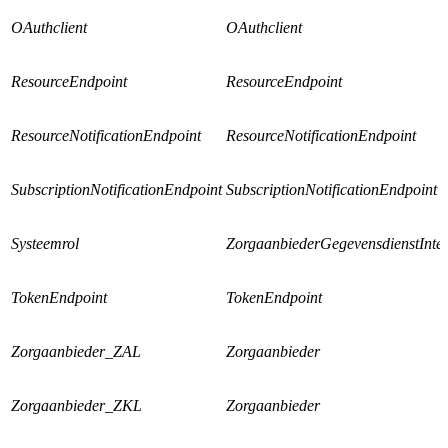
OAuthclient
OAuthclient
ResourceEndpoint
ResourceEndpoint
ResourceNotificationEndpoint
ResourceNotificationEndpoint
SubscriptionNotificationEndpoint
SubscriptionNotificationEndpoint
Systeemrol
ZorgaanbiederGegevensdienstInter
TokenEndpoint
TokenEndpoint
Zorgaanbieder_ZAL
Zorgaanbieder
Zorgaanbieder_ZKL
Zorgaanbieder