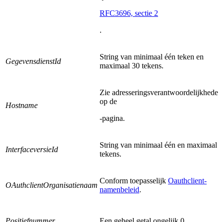
RFC3696, sectie 2
.
String van minimaal één teken en
GegevensdienstId
maximaal 30 tekens.
Zie adresseringsverantwoordelijkheden
op de
Hostname
-pagina.
String van minimaal één en maximaal 
InterfaceversieId
tekens.
Conform toepasselijk
Oauthclient-
OAuthclientOrganisatienaam
namenbeleid
.
Positiefnummer
Een geheel getal ongelijk 0.