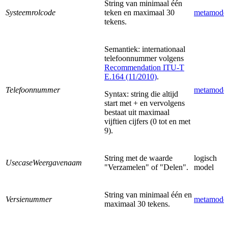
String van minimaal één
Systeemrolcode
teken en maximaal 30
metamode
tekens.
Semantiek: internationaal
telefoonnummer volgens
Recommendation ITU-T
E.164 (11/2010)
.
Telefoonnummer
metamode
Syntax: string die altijd
start met + en vervolgens
bestaat uit maximaal
vijftien cijfers (0 tot en met
9).
String met de waarde
logisch
UsecaseWeergavenaam
"Verzamelen" of "Delen".
model
String van minimaal één en
Versienummer
metamode
maximaal 30 tekens.