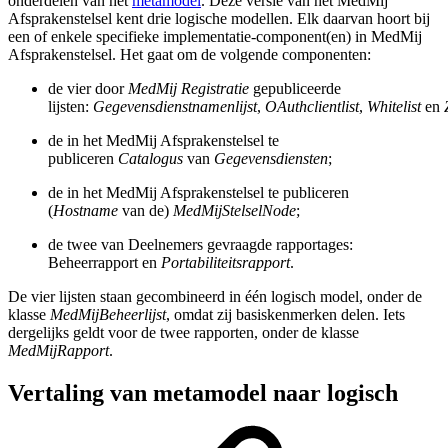
onderdelen van het
metamodel
. Deze versie van het MedMij
Afsprakenstelsel kent drie logische modellen. Elk daarvan hoort bij
een of enkele specifieke implementatie-component(en) in MedMij
Afsprakenstelsel. Het gaat om de volgende componenten:
de vier door
MedMij Registratie
gepubliceerde
lijsten:
Gegevensdienstnamenlijst
,
OAuthclientlist
,
Whitelist
en
de in het MedMij Afsprakenstelsel te
publiceren
Catalogus
van
Gegevensdiensten
;
de in het MedMij Afsprakenstelsel te publiceren
(
Hostname
van de)
MedMijStelselNode
;
de twee van Deelnemers gevraagde rapportages:
Beheerrapport en
Portabiliteitsrapport
.
De vier lijsten staan gecombineerd in één logisch model, onder de
klasse
MedMijBeheerlijst
, omdat zij basiskenmerken delen. Iets
dergelijks geldt voor de twee rapporten, onder de klasse
MedMijRapport
.
Vertaling van metamodel naar logisch