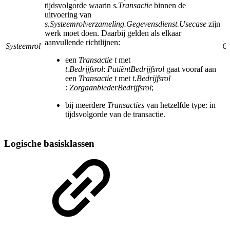
tijdsvolgorde
waarin
s.Transactie
binnen de
uitvoering van
s.Systeemrolverzameling.Gegevensdienst.Usecase
zijn
werk moet doen. Daarbij gelden als elkaar
aanvullende richtlijnen:
Systeemrol
Ca
een
Transactie t
met
t.
Bedrijfsrol
:
PatiëntBedrijfsrol
gaat vooraf aan
een
Transactie t
met
t.
Bedrijfsrol
:
ZorgaanbiederBedrijfsrol
;
bij meerdere
Transacties
van hetzelfde type: in
tijdsvolgorde van de transactie.
Logische basisklassen