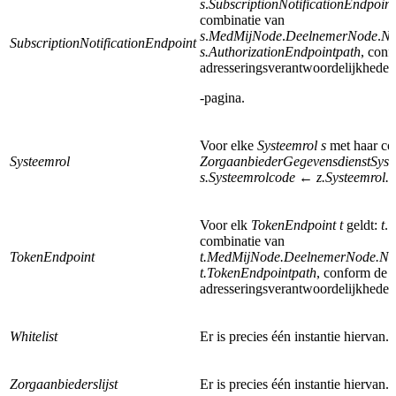
s
.
SubscriptionNotification
Endpoint
combinatie van
s
.
MedMijNode
.
DeelnemerNode
.
No
SubscriptionNotificationEndpoint
s.AuthorizationEndpointpath
, conf
adresseringsverantwoordelijkheden
-pagina.
Voor elke
Systeemrol s
met haar co
Systeemrol
ZorgaanbiederGegevensdienstSyst
s.Systeemrolcode ← z.Systeemrol.S
Voor elk
TokenEndpoint t
geldt:
t
.
T
combinatie van
TokenEndpoint
t.MedMijNode.DeelnemerNode.No
t.TokenEndpointpath
, conform de
adresseringsverantwoordelijkhede
Whitelist
Er is precies één instantie hiervan.
Zorgaanbiederslijst
Er is precies één instantie hiervan.