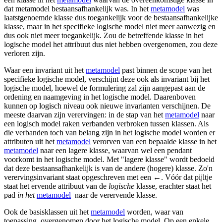
dat metamodel bestaansafhankelijk was. In het
metamodel
was
laatstgenoemde klasse dus toegankelijk voor de bestaansafhankelijke
klasse, maar in het specifieke logische model niet meer aanwezig en
dus ook niet meer toegankelijk. Zou de betreffende klasse in het
logische model het attribuut dus niet hebben overgenomen, zou deze
verloren zijn.
Waar een invariant uit het
metamodel
past binnen de scope van het
specifieke logische model, verschijnt deze ook als invariant bij het
logische model, hoewel de formulering zal zijn aangepast aan de
ordening en naamgeving in het logische model. Daarenboven
kunnen op logisch niveau ook nieuwe invarianten verschijnen. De
meeste daarvan zijn verervingen: in de stap van het
metamodel
naar
een logisch model raken verbanden verbroken tussen klassen. Als
die verbanden toch van belang zijn in het logische model worden er
attributen uit het
metamodel
verorven van een bepaalde klasse in het
metamodel
naar een lagere klasse, waarvan wel een pendant
voorkomt in het logische model. Met "lagere klasse" wordt bedoeld
dat deze bestaansafhankelijk is van de andere (hogere) klasse. Zo'n
verervingsinvariant staat opgeschreven met een ←. Vóór dat pijltje
staat het ervende attribuut van de
logische
klasse, erachter staat het
pad
in het
metamodel
naar de verervende klasse.
Ook de basisklassen uit het
metamodel
worden, waar van
toepassing, overgenomen door het logische model. Op een enkele