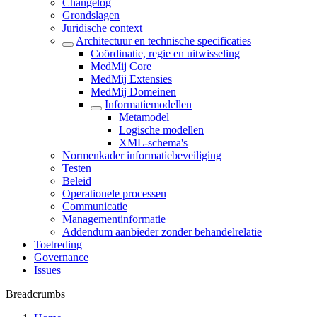
Changelog
Grondslagen
Juridische context
Architectuur en technische specificaties
Coördinatie, regie en uitwisseling
MedMij Core
MedMij Extensies
MedMij Domeinen
Informatiemodellen
Metamodel
Logische modellen
XML-schema's
Normenkader informatiebeveiliging
Testen
Beleid
Operationele processen
Communicatie
Managementinformatie
Addendum aanbieder zonder behandelrelatie
Toetreding
Governance
Issues
Breadcrumbs