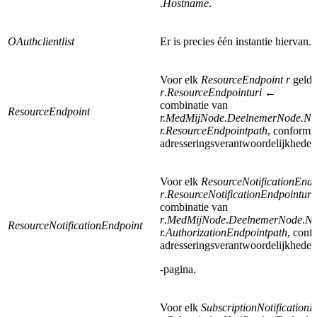
.Hostname
.
OAuthclientlist
Er is precies één instantie hiervan.
Voor elk
ResourceEndpoint r
geldt
r
.
ResourceEndpointuri
←
combinatie van
ResourceEndpoint
r.MedMijNode.DeelnemerNode.No
r.ResourceEndpointpath
, conform 
adresseringsverantwoordelijkhede
Voor elk
ResourceNotificationEndp
r
.
ResourceNotification
Endpointuri
combinatie van
r
.
MedMijNode
.
DeelnemerNode
.
No
ResourceNotificationEndpoint
r.AuthorizationEndpointpath
, conf
adresseringsverantwoordelijkheden
-pagina.
Voor elk
SubscriptionNotificationE