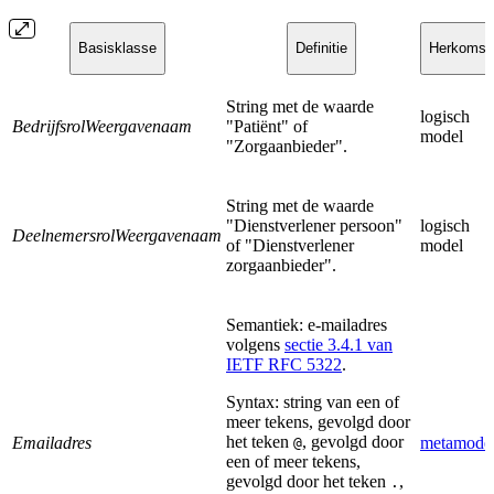
Basisklasse
Definitie
Herkomst
String met de waarde
logisch
BedrijfsrolWeergavenaam
"Patiënt" of
model
"Zorgaanbieder".
String met de waarde
"Dienstverlener persoon"
logisch
DeelnemersrolWeergavenaam
of "Dienstverlener
model
zorgaanbieder".
Semantiek: e-mailadres
volgens
sectie 3.4.1 van
IETF RFC 5322
.
Syntax: string van een of
meer tekens, gevolgd door
het teken
, gevolgd door
Emailadres
metamode
@
een of meer tekens,
gevolgd door het teken
,
.