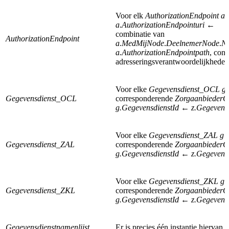
Voor elk
AuthorizationEndpoint a
g
a
.
AuthorizationEndpointuri
←
combinatie van
AuthorizationEndpoint
a
.
MedMijNode
.
DeelnemerNode
.
N
a.AuthorizationEndpointpath
, con
adresseringsverantwoordelijkhede
Voor elke
Gegevensdienst_OCL g
Gegevensdienst_OCL
corresponderende
ZorgaanbiederGe
g.GegevensdienstId
←
z.Gegevensd
Voor elke
Gegevensdienst_ZAL g
m
Gegevensdienst_ZAL
corresponderende
ZorgaanbiederGe
g.GegevensdienstId
←
z.Gegevensd
Voor elke
Gegevensdienst_ZKL g
m
Gegevensdienst_ZKL
corresponderende
ZorgaanbiederGe
g.GegevensdienstId
←
z.Gegevensd
Gegevensdienstnamenlijst
Er is precies één instantie hiervan.