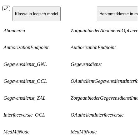
Klasse in logisch model
Herkomstklasse in m
Abonneren
ZorgaanbiederAbonnerenOpGevensd
AuthorizationEndpoint
AuthorizationEndpoint
Gegevensdienst_GNL
Gegevensdienst
Gegevensdienst_OCL
OAuthclientGegevensdienstInterfac
Gegevensdienst_ZAL
ZorgaanbiederGegevensdienstInter
Interfaceversie_OCL
OAuthclientInterfaceversie
MedMijNode
MedMijNode