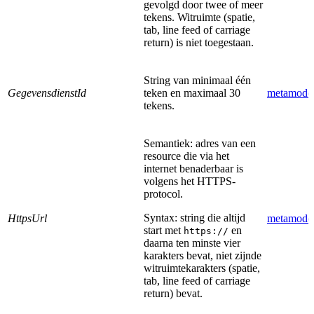
gevolgd door twee of meer
tekens. Witruimte (spatie,
tab, line feed of carriage
return) is niet toegestaan.
String van minimaal één
GegevensdienstId
teken en maximaal 30
metamode
tekens.
Semantiek: adres van een
resource die via het
internet benaderbaar is
volgens het HTTPS-
protocol.
Syntax: string die altijd
HttpsUrl
metamode
start met
en
https://
daarna ten minste vier
karakters bevat, niet zijnde
witruimtekarakters (spatie,
tab, line feed of carriage
return) bevat.