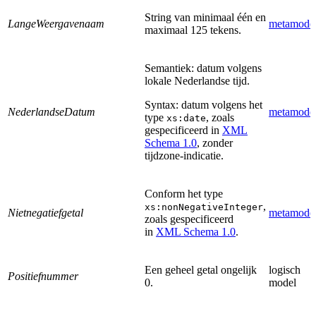
String van minimaal één en
LangeWeergavenaam
metamode
maximaal 125 tekens.
Semantiek: datum volgens
lokale Nederlandse tijd.
Syntax: datum volgens het
NederlandseDatum
metamode
type
, zoals
xs:date
gespecificeerd in
XML
Schema 1.0
, zonder
tijdzone-indicatie.
Conform het type
,
xs:nonNegativeInteger
Nietnegatiefgetal
metamode
zoals gespecificeerd
in
XML Schema 1.0
.
Een geheel getal ongelijk
logisch
Positiefnummer
0.
model