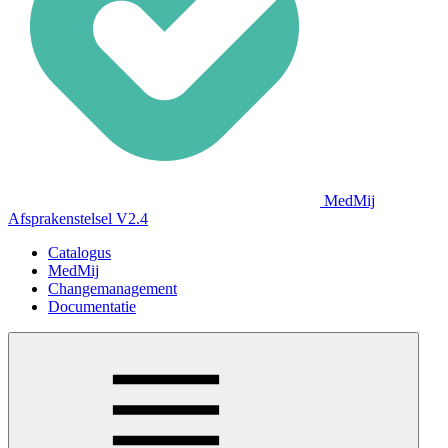
MedMij
Afsprakenstelsel V2.4
Catalogus
MedMij
Changemanagement
Documentatie