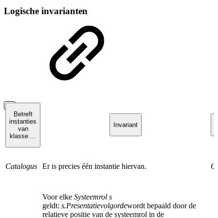
Logische invarianten
Betreft
instanties
Invariant
van
klasse ...
Catalogus
Er is precies één instantie hiervan.
Ca
Voor elke
Systeemrol s
geldt:
s.Presentatievolgorde
wordt bepaald door de
relatieve positie van de systeemrol in de