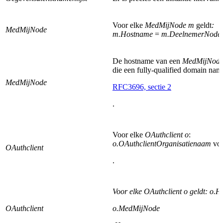
Voor elke
MedMijNode m
geldt
:
MedMijNode
m.Hostname
=
m.DeelnemerNode
De hostname van een
MedMijNod
die een fully-qualified domain nam
MedMijNode
RFC3696, sectie 2
.
Voor elke
OAuthclient o
:
o.OAuthclientOrganisatienaam
vol
OAuthclient
.
Voor elke OAuthclient o geldt: o.
OAuthclient
o.MedMijNode