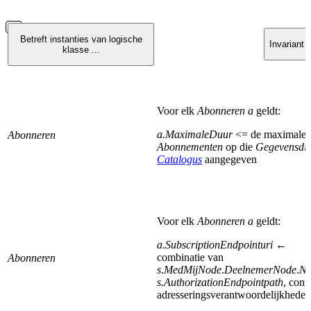
Betreft instanties van logische
Invariant
klasse ...
Voor elk
Abonneren a
geldt:
a.MaximaleDuur
<= de maximale 
Abonneren
Abonnementen
op die
Gegevensdie
Catalogus
aangegeven
Voor elk
Abonneren a
geldt:
a
.
SubscriptionEndpointuri
←
combinatie van
Abonneren
s
.
MedMijNode
.
DeelnemerNode
.
No
s.AuthorizationEndpointpath
, conf
adresseringsverantwoordelijkhede