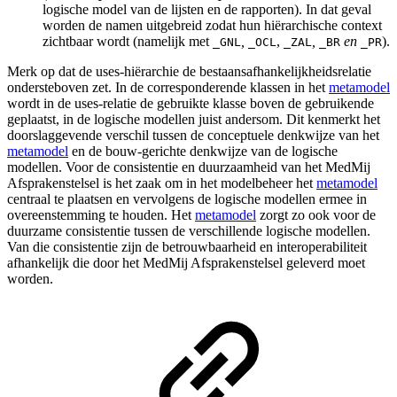
logische model van de lijsten en de rapporten). In dat geval
worden de namen uitgebreid zodat hun hiërarchische context
zichtbaar wordt (namelijk met
,
,
,
en
).
_GNL
_OCL
_ZAL
_BR
_PR
Merk op dat de uses-hiërarchie de bestaansafhankelijkheidsrelatie
ondersteboven zet. In de corresponderende klassen in het
metamodel
wordt in de uses-relatie de gebruikte klasse boven de gebruikende
geplaatst, in de logische modellen juist andersom. Dit kenmerkt het
doorslaggevende verschil tussen de conceptuele denkwijze van het
metamodel
en de bouw-gerichte denkwijze van de logische
modellen. Voor de consistentie en duurzaamheid van het MedMij
Afsprakenstelsel is het zaak om in het modelbeheer het
metamodel
centraal te plaatsen en vervolgens de logische modellen ermee in
overeenstemming te houden. Het
metamodel
zorgt zo ook voor de
duurzame consistentie tussen de verschillende logische modellen.
Van die consistentie zijn de betrouwbaarheid en interoperabiliteit
afhankelijk die door het MedMij Afsprakenstelsel geleverd moet
worden.