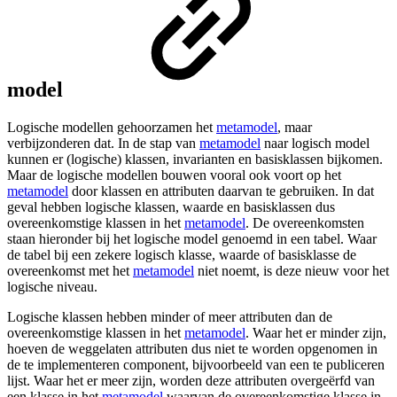
model
Logische modellen gehoorzamen het
metamodel
, maar
verbijzonderen dat. In de stap van
metamodel
naar logisch model
kunnen er (logische) klassen, invarianten en basisklassen bijkomen.
Maar de logische modellen bouwen vooral ook voort op het
metamodel
door klassen en attributen daarvan te gebruiken. In dat
geval hebben logische klassen, waarde en basisklassen dus
overeenkomstige klassen in het
metamodel
. De overeenkomsten
staan hieronder bij het logische model genoemd in een tabel. Waar
de tabel bij een zekere logisch klasse, waarde of basisklasse de
overeenkomst met het
metamodel
niet noemt, is deze nieuw voor het
logische niveau.
Logische klassen hebben minder of meer attributen dan de
overeenkomstige klassen in het
metamodel
. Waar het er minder zijn,
hoeven de weggelaten attributen dus niet te worden opgenomen in
de te implementeren component, bijvoorbeeld van een te publiceren
lijst. Waar het er meer zijn, worden deze attributen overgeërfd van
een klasse in het
metamodel
waarvan de overeenkomstige klasse in