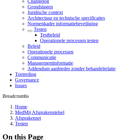
Changelog
Grondslagen
Juridische context
Architectuur en technische specificaties
Normenkader informatiebeveiliging
Testen
Testbeleid
Operationele processen testen
Beleid
Operationele processen
Communicatie
Managementinformatie
Addendum aanbieder zonder behandelrelatie
Toetreding
Governance
Issues
Breadcrumbs
Home
MedMij Afsprakenstelsel
Afsprakenset
Testen
On this Page