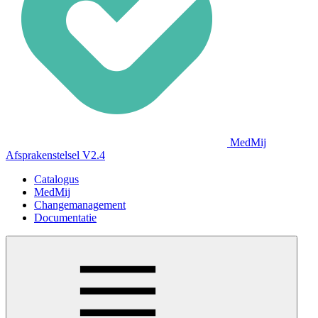
MedMij
Afsprakenstelsel V2.4
Catalogus
MedMij
Changemanagement
Documentatie