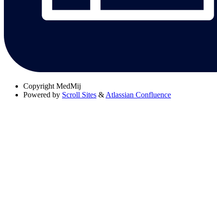
Copyright
MedMij
Powered by
Scroll Sites
&
Atlassian Confluence