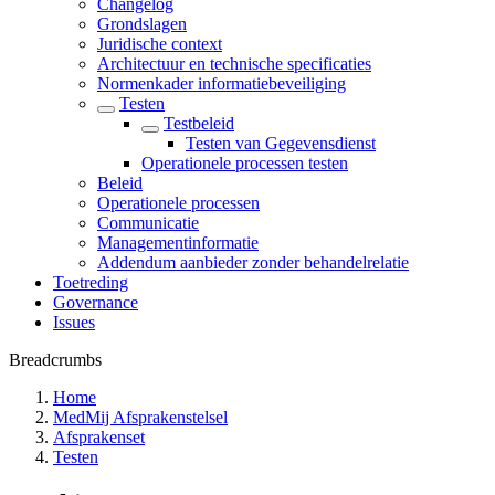
Changelog
Grondslagen
Juridische context
Architectuur en technische specificaties
Normenkader informatiebeveiliging
Testen
Testbeleid
Testen van Gegevensdienst
Operationele processen testen
Beleid
Operationele processen
Communicatie
Managementinformatie
Addendum aanbieder zonder behandelrelatie
Toetreding
Governance
Issues
Breadcrumbs
Home
MedMij Afsprakenstelsel
Afsprakenset
Testen