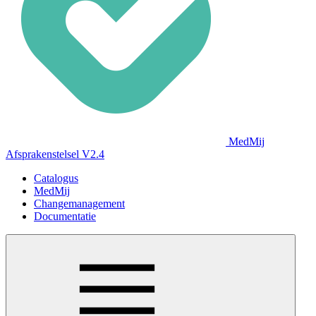
MedMij
Afsprakenstelsel V2.4
Catalogus
MedMij
Changemanagement
Documentatie