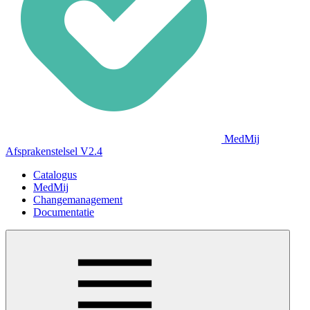
MedMij
Afsprakenstelsel V2.4
Catalogus
MedMij
Changemanagement
Documentatie