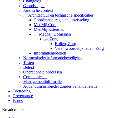
Changelog
Grondslagen
Juridische context
Architectuur en technische specificaties
Coördinatie, regie en uitwisseling
MedMij Core
MedMij Extensies
MedMij Domeinen
Zorg
Rollen, Zorg
Verantwoordelijkheden, Zorg
Informatiemodellen
Normenkader informatiebeveiliging
Testen
Beleid
Operationele processen
Communicatie
Managementinformatie
Addendum aanbieder zonder behandelrelatie
Toetreding
Governance
Issues
Breadcrumbs