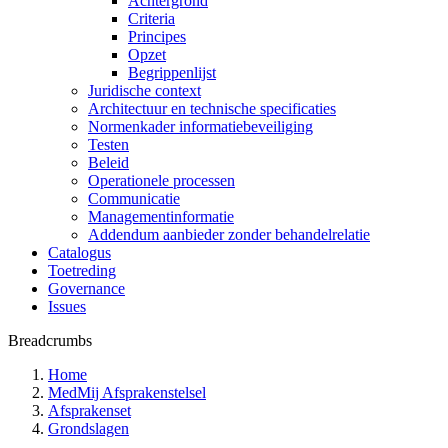
Achtergrond
Criteria
Principes
Opzet
Begrippenlijst
Juridische context
Architectuur en technische specificaties
Normenkader informatiebeveiliging
Testen
Beleid
Operationele processen
Communicatie
Managementinformatie
Addendum aanbieder zonder behandelrelatie
Catalogus
Toetreding
Governance
Issues
Breadcrumbs
Home
MedMij Afsprakenstelsel
Afsprakenset
Grondslagen