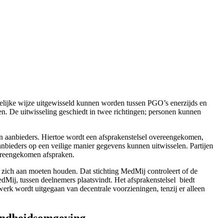
delijke wijze uitgewisseld kunnen worden tussen PGO’s enerzijds en
ken. De uitwisseling geschiedt in twee richtingen; personen kunnen
en aanbieders. Hiertoe wordt een afsprakenstelsel overeengekomen,
anbieders op een veilige manier gegevens kunnen uitwisselen. Partijen
vereengekomen afspraken.
rs zich aan moeten houden. Dat stichting MedMij controleert of de
Mij, tussen deelnemers plaatsvindt. Het afsprakenstelsel biedt
rk wordt uitgegaan van decentrale voorzieningen, tenzij er alleen
zondheidsomgeving