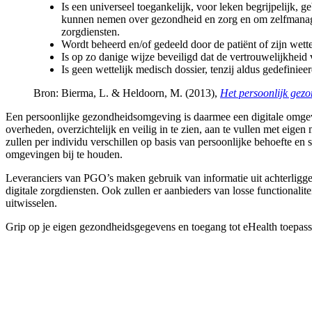
Is een universeel toegankelijk, voor leken begrijpelijk, 
kunnen nemen over gezondheid en zorg en om zelfmanage
zorgdiensten.
Wordt beheerd en/of gedeeld door de patiënt of zijn wett
Is op zo danige wijze beveiligd dat de vertrouwelijkhe
Is geen wettelijk medisch dossier, tenzij aldus gedefini
Bron: Bierma, L. & Heldoorn, M. (2013),
Het persoonlijk gezo
Een persoonlijke gezondheidsomgeving is daarmee een digitale omgeving
overheden, overzichtelijk en veilig in te zien, aan te vullen met eigen
zullen per individu verschillen op basis van persoonlijke behoefte 
omgevingen bij te houden.
Leveranciers van PGO’s maken gebruik van informatie uit achterlig
digitale zorgdiensten. Ook zullen er aanbieders van losse functionali
uitwisselen.
Grip op je eigen gezondheidsgegevens en toegang tot eHealth toepassin