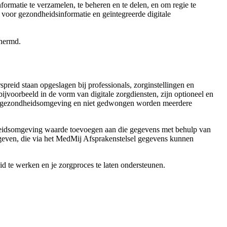
formatie te verzamelen, te beheren en te delen, en om regie te
oor gezondheidsinformatie en geïntegreerde digitale
chermd.
preid staan opgeslagen bij professionals, zorginstellingen en
 bijvoorbeeld in de vorm van digitale zorgdiensten, zijn optioneel en
lijke gezondheidsomgeving en niet gedwongen worden meerdere
heidsomgeving waarde toevoegen aan die gegevens met behulp van
rs geven, die via het MedMij Afsprakenstelsel gegevens kunnen
id te werken en je zorgproces te laten ondersteunen.