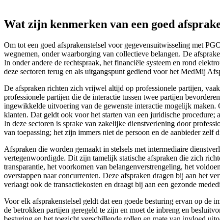
Wat zijn kenmerken van een goed afsprake
Om tot een goed afsprakenstelsel voor gegevensuitwisseling met PGO’s
wegnemen, onder waarborging van collectieve belangen. De afspraken he
In onder andere de rechtspraak, het financiële systeem en rond elekt
deze sectoren terug en als uitgangspunt gediend voor het MedMij Afsp
De afspraken richten zich vrijwel altijd op professionele partijen, v
professionele partijen die de interactie tussen twee partijen bevorde
ingewikkelde uitvoering van de gewenste interactie mogelijk maken. 
klanten. Dat geldt ook voor het starten van een juridische procedure;
In deze sectoren is sprake van zakelijke dienstverlening door profess
van toepassing; het zijn immers niet de persoon en de aanbieder zelf 
Afspraken die worden gemaakt in stelsels met intermediaire dienstverle
vertegenwoordigde. Dit zijn tamelijk statische afspraken die zich r
transparantie, het voorkomen van belangenverstrengeling, het voldoe
overstappen naar concurrenten. Deze afspraken dragen bij aan het ve
verlaagt ook de transactiekosten en draagt bij aan een gezonde meded
Voor elk afsprakenstelsel geldt dat een goede besturing ervan op de 
de betrokken partijen geregeld te zijn en moet de inbreng en besluitvo
besturing en het toezicht verschillende rollen en mate van invloed uit