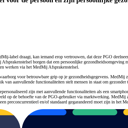
dMij-label draagt, kan iemand erop vertrouwen, dat deze PGO deelnee
 Afsprakenstelsel borgen dat een persoonlijke gezondheidsomgeving m
gen werken via het MedMij Afsprakenstelsel.
borg voor betrouwbare grip op je gezondheidsgegevens. MedMij zegt dus i
k van aanvullende functionaliteiten stelt mensen in staat om gezonder t
ersonaliseerd zijn met aanvullende functionaliteiten als een smartphone
eeld op de behoefte van de PGO-gebruiker via marktwerking. MedMij zeg
een preconcurrentieel en/of standaard gegarandeerd moet zijn in het M