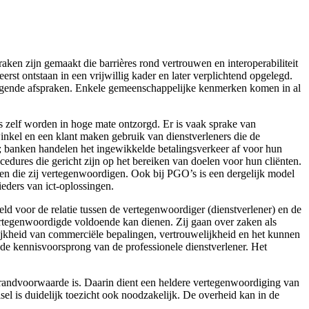
ken zijn gemaakt die barrières rond vertrouwen en interoperabiliteit
st ontstaan in een vrijwillig kader en later verplichtend opgelegd.
nhangende afspraken. Enkele gemeenschappelijke kenmerken komen in al
rs zelf worden in hoge mate ontzorgd. Er is vaak sprake van
winkel en een klant maken gebruik van dienstverleners die de
k; banken handelen het ingewikkelde betalingsverkeer af voor hun
cedures die gericht zijn op het bereiken van doelen voor hun cliënten.
enen die zij vertegenwoordigen. Ook bij PGO’s is een dergelijk model
ieders van ict-oplossingen.
eld voor de relatie tussen de vertegenwoordiger (dienstverlener) en de
ertegenwoordigde voldoende kan dienen. Zij gaan over zaken als
lijkheid van commerciële bepalingen, vertrouwelijkheid en het kunnen
de kennisvoorsprong van de professionele dienstverlener. Het
n randvoorwaarde is. Daarin dient een heldere vertegenwoordiging van
sel is duidelijk toezicht ook noodzakelijk. De overheid kan in de