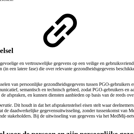
elsel
gevoelige en vertrouwelijke gegevens op een veilige en gebruiksvrien
jen (in een latere fase) die over relevante gezondheidsgegevens beschik
itwisselen van persoonlijke gezondheidsgegevens tussen PGO-gebruikers 
mmunicatief, semantisch en technisch gebied, zodat PGO-gebruikers en a
 de afspraken, en kunnen diensten aanbieden op basis van de reeds o
peratie
. Dit houdt in dat het afsprakenstelsel eisen stelt waar deelneme
dat de daadwerkelijke gegevensuitwisseling, zonder tussenkomst van Med
de stakeholders. Bij de uitwisseling van gegevens via het MedMij-netwe
l voor de persoon en zijn persoonlijke ge