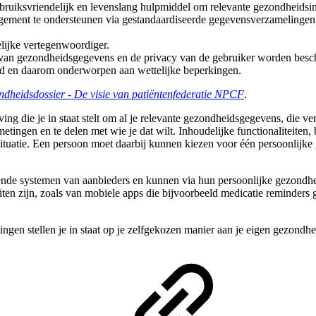
gebruiksvriendelijk en levenslang hulpmiddel om relevante gezondheidsin
ment te ondersteunen via gestandaardiseerde gegevensverzamelingen v
elijke vertegenwoordiger.
id van gezondheidsgegevens en de privacy van de gebruiker worden bes
eerd en daarom onderworpen aan wettelijke beperkingen.
ndheidsdossier - De visie van patiëntenfederatie NPCF
.
 die je in staat stelt om al je relevante gezondheidsgegevens, die vers
 metingen en te delen met wie je dat wilt. Inhoudelijke functionaliteiten,
en situatie. Een persoon moet daarbij kunnen kiezen voor één persoon
gende systemen van aanbieders en kunnen via hun persoonlijke gezond
teiten zijn, zoals van mobiele apps die bijvoorbeeld medicatie reminde
gen stellen je in staat op je zelfgekozen manier aan je eigen gezondhe