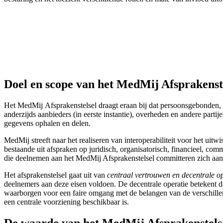
Doel en scope van het MedMij Afsprakenst
Het MedMij Afsprakenstelsel draagt eraan bij dat persoonsgebonden, 
anderzijds aanbieders (in eerste instantie), overheden en andere parti
gegevens ophalen en delen.
MedMij streeft naar het realiseren van interoperabiliteit voor het u
bestaande uit afspraken op juridisch, organisatorisch, financieel, co
die deelnemen aan het MedMij Afsprakenstelsel committeren zich aan
Het afsprakenstelsel gaat uit van
centraal vertrouwen en decentrale o
deelnemers aan deze eisen voldoen. De decentrale operatie betekent 
waarborgen voor een faire omgang met de belangen van de verschillen
een centrale voorziening beschikbaar is.
De waarde van het MedMij Afsprakenstelse