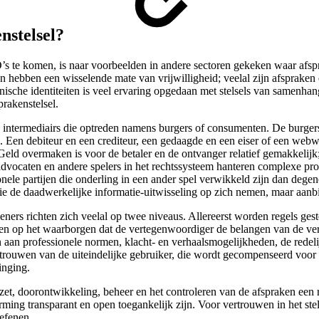
nstelsel?
 te komen, is naar voorbeelden in andere sectoren gekeken waar afspra
bben een wisselende mate van vrijwilligheid; veelal zijn afspraken eer
ronische identiteiten is veel ervaring opgedaan met stelsels van same
rakenstelsel.
aak intermediairs die optreden namens burgers of consumenten. De burge
ren. Een debiteur en een crediteur, een gedaagde en een eiser of een web
Geld overmaken is voor de betaler en de ontvanger relatief gemakkelij
 advocaten en andere spelers in het rechtssysteem hanteren complexe pro
ionele partijen die onderling in een ander spel verwikkeld zijn dan deg
die de daadwerkelijke informatie-uitwisseling op zich nemen, maar aanb
ners richten zich veelal op twee niveaus. Allereerst worden regels gest
ichten op het waarborgen dat de vertegenwoordiger de belangen van de v
n aan professionele normen, klacht- en verhaalsmogelijkheden, de rede
rtrouwen van de uiteindelijke gebruiker, die wordt gecompenseerd voor 
inging.
inzet, doorontwikkeling, beheer en het controleren van de afspraken ee
rming transparant en open toegankelijk zijn. Voor vertrouwen in het stel
oefenen.