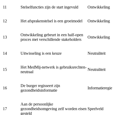
11
Stelselfuncties zijn de start ingevuld
Ontwikkeling
12
Het afsprakenstelsel is een groeimodel
Ontwikkeling
Ontwikkeling gebeurt in een half-open
13
Ontwikkeling
proces met verschillende stakeholders
14
Uitwisseling is een keuze
Neutraliteit
Het MedMij-netwerk is gebruiksrechten-
15
Neutraliteit
neutraal
De burger regisseert zijn
16
Informatieregie
gezondheidsinformatie
Aan de persoonlijke
17
gezondheidsomgeving zelf worden eisen
Speelveld
gesteld