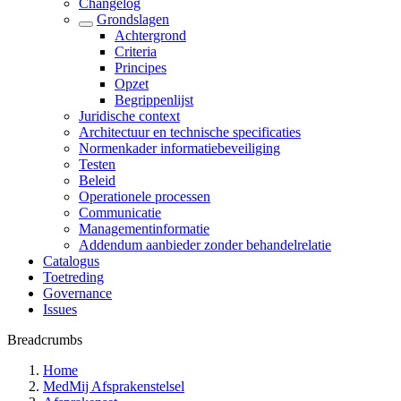
Changelog
Grondslagen
Achtergrond
Criteria
Principes
Opzet
Begrippenlijst
Juridische context
Architectuur en technische specificaties
Normenkader informatiebeveiliging
Testen
Beleid
Operationele processen
Communicatie
Managementinformatie
Addendum aanbieder zonder behandelrelatie
Catalogus
Toetreding
Governance
Issues
Breadcrumbs
Home
MedMij Afsprakenstelsel