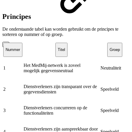
Principes
De onderstaande tabel kan worden gebruikt om de principes te
sorteren op nummer of op groep.
Nummer
Titel
Groep
Het MedMij-netwerk is zoveel
1
Neutraliteit
mogelijk gegevensneutraal
Dienstverleners zijn transparant over de
2
Speelveld
gegevensdiensten
Dienstverleners concurreren op de
3
Speelveld
functionaliteiten
Dienstverleners zijn aanspreekbaar door
4
Speelveld