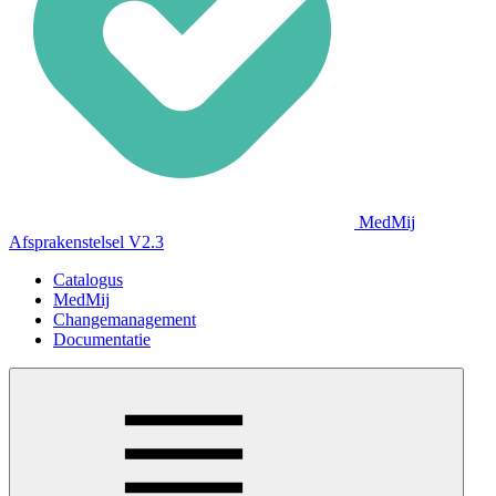
MedMij
Afsprakenstelsel V2.3
Catalogus
MedMij
Changemanagement
Documentatie