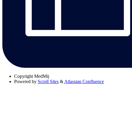
Copyright
MedMij
Powered by
Scroll Sites
&
Atlassian Confluence