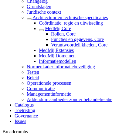
Changelog
Grondslagen
Juridische context
Architectuur en technische specificaties
Coördinatie, regie en uitwisseling
MedMij Core
Rollen, Core
Functies en gegevens, Core
Verantwoordelijkheden, Core
MedMij Extensies
MedMij Domeinen
Informatiemodellen
Normenkader informatiebeveiliging
Testen
Beleid
Operationele processen
Communicatie
Managementinformatie
Addendum aanbieder zonder behandelrelatie
Catalogus
Toetreding
Governance
Issues
Breadcrumbs