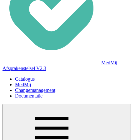
MedMij
Afsprakenstelsel V2.3
Catalogus
MedMij
Changemanagement
Documentatie