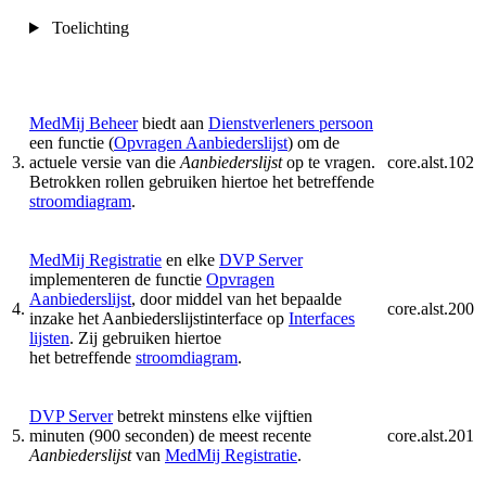
Toelichting
MedMij Beheer
biedt aan
Dienstverleners persoon
een functie (
Opvragen Aanbiederslijst
) om de
3.
actuele versie van die
Aanbiederslijst
op te vragen.
core.alst.102
Betrokken rollen gebruiken hiertoe het betreffende
stroomdiagram
.
MedMij Registratie
en elke
DVP Server
implementeren de functie
Opvragen
Aanbiederslijst
, door middel van het bepaalde
4.
core.alst.200
inzake het Aanbiederslijstinterface op
Interfaces
lijsten
. Zij gebruiken hiertoe
het betreffende
stroomdiagram
.
DVP Server
betrekt minstens elke vijftien
5.
minuten (900 seconden) de meest recente
core.alst.201
Aanbiederslijst
van
MedMij Registratie
.