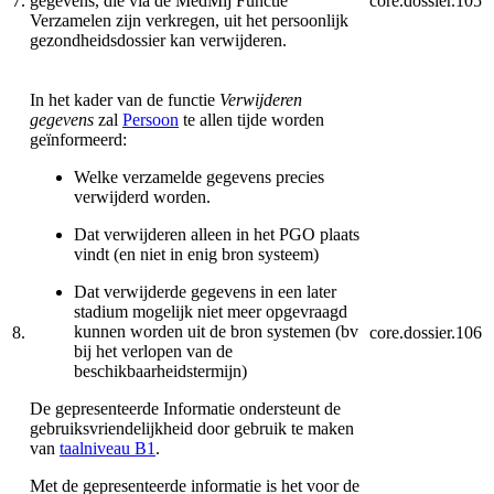
7.
gegevens, die via de MedMij Functie
core.dossier.105
Verzamelen zijn verkregen, uit het persoonlijk
gezondheidsdossier kan verwijderen.
In het kader van de functie
Verwijderen
gegevens
zal
Persoon
te allen tijde worden
geïnformeerd:
Welke verzamelde gegevens precies
verwijderd worden.
Dat verwijderen alleen in het PGO plaats
vindt (en niet in enig bron systeem)
Dat verwijderde gegevens in een later
stadium mogelijk niet meer opgevraagd
kunnen worden uit de bron systemen (bv
8.
core.dossier.106
bij het verlopen van de
beschikbaarheidstermijn)
De gepresenteerde Informatie ondersteunt de
gebruiksvriendelijkheid door gebruik te maken
van
taalniveau B1
.
Met de gepresenteerde informatie is het voor de