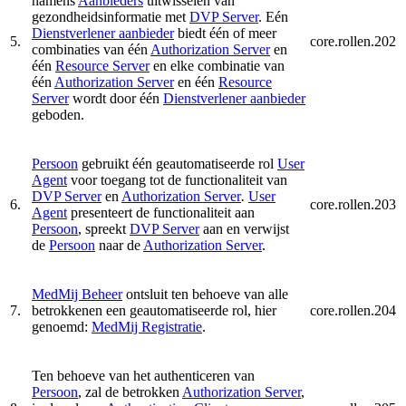
namens
Aanbieders
uitwisselen van
gezondheidsinformatie met
DVP Server
. Eén
Dienstverlener aanbieder
biedt één of meer
5.
core.rollen.202
combinaties van één
Authorization Server
en
één
Resource Server
en elke combinatie van
één
Authorization Server
en één
Resource
Server
wordt door één
Dienstverlener aanbieder
geboden.
Persoon
gebruikt één geautomatiseerde rol
User
Agent
voor toegang tot de functionaliteit van
DVP Server
en
Authorization Server
.
User
6.
core.rollen.203
Agent
presenteert de functionaliteit aan
Persoon
, spreekt
DVP Server
aan en verwijst
de
Persoon
naar de
Authorization Server
.
MedMij Beheer
ontsluit ten behoeve van alle
7.
betrokkenen een geautomatiseerde rol, hier
core.rollen.204
genoemd:
MedMij Registratie
.
Ten behoeve van het authenticeren van
Persoon
, zal de betrokken
Authorization Server
,