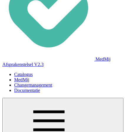
MedMij
Afsprakenstelsel V2.3
Catalogus
MedMij
Changemanagement
Documentatie