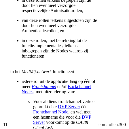
in deze rollen telkens begrepen zijn de
door hen eventueel verzorgde
respectievelijke Autorisatie-rollen,
van deze rollen telkens uitgesloten zijn de
door hen eventueel verzorgde
Authenticatie-rollen, en
in deze rollen, met betrekking tot de
functie-implementaties, telkens
inbegrepen zijn de Nodes waarop zij
functioneren.
In het
MedMij-netwerk
functioneert:
iedere rol uit de applicatie-laag op één of
meer
Frontchannel
en/of
Backchannel
Nodes
, met uitzondering van:
Voor al diens frontchannel-verkeer
gebruikt elke
DVP Server
één
Frontchannel Node
, en wel met
een hostname die voor die
DVP
Server
voorkomt op de
OAuth
11.
core.rollen.300
Client List
.