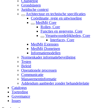
Changelog
Grondslagen
Juridische context
Architectuur en technische specificaties
Coördinatie, regie en uitwisseling
MedMij Core
Rollen, Core
Functies en gegevens, Core
Verantwoordelijkheden, Core
Interfaces, Core
MedMij Extensies
MedMij Domeinen
Informatiemodellen
Normenkader informatiebeveiliging
Testen
Beleid
Operationele processen
Communicatie
Managementinformatie
Addendum aanbieder zonder behandelrelatie
Catalogus
Toetreding
Governance
Issues