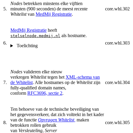
Nodes
betrekken minstens elke vijftien
5.
minuten (900 seconden) de meest recente
core.whl.302
Whitelist
van
MedMij Registratie
.
MedMij Registratie
heeft
als hostname.
stelselnode.medmij.nl
6.
core.whl.303
Toelichting
Nodes
valideren elke nieuw
verkregen
Whitelist
tegen het
XML-schema van
7.
de Whitelist
. Alle hostnames op de
Whitelist
zijn
core.whl.304
fully-qualified domain names,
conform
RFC3696, sectie 2
.
Ten behoeve van de technische beveiliging van
het gegevensverkeer, dat zich voltrekt in het kader
van de functie
Opvragen Whitelist,
maken
8.
core.whl.305
betrokken rollen gebruik
van
Versleuteling
,
Server