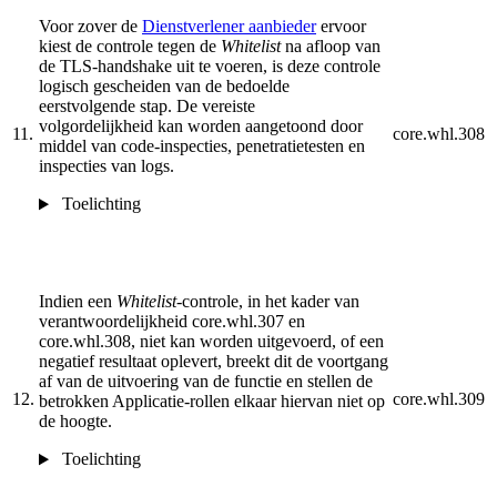
Voor zover de
Dienstverlener aanbieder
ervoor
kiest de controle tegen de
Whitelist
na af­loop van
de TLS-handshake uit te voeren, is deze controle
logisch geschei­den van de bedoelde
eerstvolgende stap. De vereiste
volgordelijkheid kan wor­den aange­toond door
11.
core.whl.308
middel van code-inspec­ties, penetratietesten en
inspecties van logs.
Toelichting
Indien een
Whitelist
-controle, in het kader van
verantwoordelijkheid core.whl.307 en
core.whl.308, niet kan worden uitgevoerd, of een
negatief resultaat oplevert, breekt dit de voortgang
af van de uitvoering van de functie en stellen de
12.
core.whl.309
betrokken Applicatie-rollen elkaar hiervan niet op
de hoogte.
Toelichting