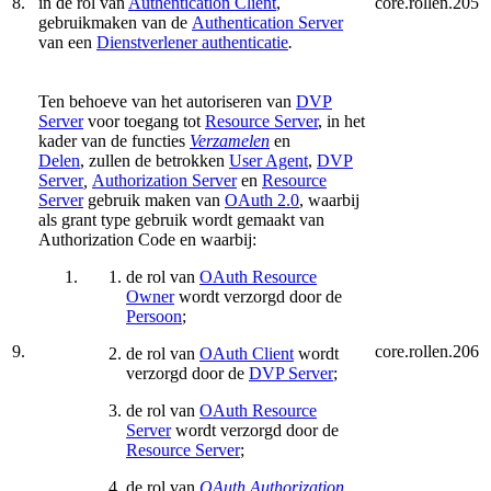
8.
in de rol van
Authentication Client
,
core.rollen.205
gebruikmaken van de
Authentication Server
van een
Dienstverlener authenticatie
.
Ten behoeve van het autoriseren van
DVP
Server
voor toegang tot
Resource Server
, in het
kader van de functies
Verzamelen
en
Delen
, zullen de betrokken
User Agent
,
DVP
Server
,
Authorization Server
en
Resource
Server
gebruik maken van
OAuth 2.0
, waarbij
als grant type gebruik wordt gemaakt van
Authorization Code en waarbij:
de rol van
OAuth Resource
Owner
wordt verzorgd door de
Persoon
;
9.
core.rollen.206
de rol van
OAuth Client
wordt
verzorgd door de
DVP Server
;
de rol van
OAuth Resource
Server
wordt verzorgd door de
Resource Server
;
de rol van
OAuth
Authorization