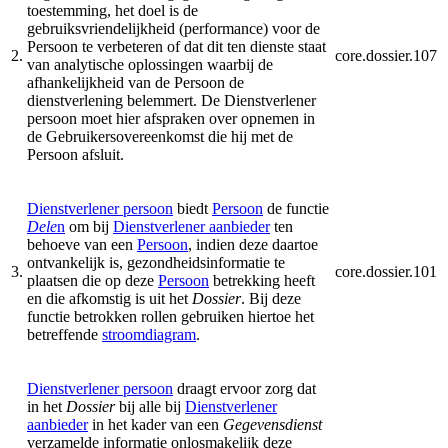
toestemming, het doel is de
gebruiksvriendelijkheid (performance) voor de
Persoon te verbeteren of dat dit ten dienste staat
2.
core.dossier.107
van analytische oplossingen waarbij de
afhankelijkheid van de Persoon de
dienstverlening belemmert. De Dienstverlener
persoon moet hier afspraken over opnemen in
de Gebruikersovereenkomst die hij met de
Persoon afsluit.
Dienstverlener persoon
biedt
Persoon
de functie
Dele
n
om bij
Dienstverlener aanbieder
ten
behoeve van een
Persoon
, indien deze daartoe
ontvankelijk is, gezondheidsinformatie te
3.
core.dossier.101
plaatsen die op deze
Persoon
betrekking heeft
en die afkomstig is uit het
Dossier
. Bij deze
functie betrokken rollen gebruiken hiertoe het
betreffende
stroomdiagram
.
Dienstverlener persoon
draagt ervoor zorg dat
in het
Dossier
bij alle bij
Dienstverlener
aanbieder
in het kader van een
Gegevensdienst
verzamelde informatie onlosmakelijk deze