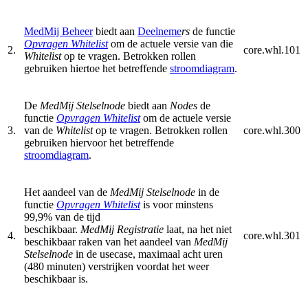
MedMij Beheer
biedt aan
Deelneme
rs
de functie
Opvragen Whitelist
om de actuele versie van die
2.
core.whl.101
Whitelist
op te vragen. Betrokken rollen
gebruiken hiertoe het betreffende
stroomdiagram
.
De
MedMij Stelselnode
biedt aan
Nodes
de
functie
Opvragen Whitelist
om de actuele versie
3.
van de
Whitelist
op te vragen. Betrokken rollen
core.whl.300
gebruiken hiervoor het betreffende
stroomdiagram
.
Het aandeel van de
MedMij Stelselnode
in de
functie
Opvragen Whitelist
is voor minstens
99,9% van de tijd
beschikbaar.
MedMij Registratie
laat, na het niet
4.
core.whl.301
beschikbaar raken van het aandeel van
MedMij
Stelselnode
in de usecase, maximaal acht uren
(480 minuten) verstrijken voordat het weer
beschikbaar is.