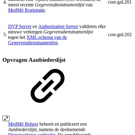
4.
core.gnl.201
meest recente
Gegevensdienstnamenlijst
van
MedMij Registratie
.
DVP Server
en
Authorization Server
valideren elke
nieuwe verkregen
Gegevensdienstnamenlijst
5.
core.gnl.202
tegen het
XML-schema van de
Gegevensdienstnamenlijst
.
Opvragen Aanbiederslijst
MedMij Beheer
beheert en publiceert een
Aanbiederslijst
, namens de deelnemende
Dienstverlener aanbieder
. De gepubliceerde