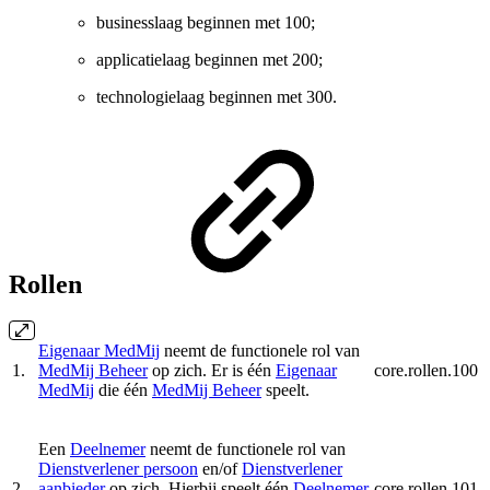
businesslaag beginnen met 100;
applicatielaag beginnen met 200;
technologielaag beginnen met 300.
Rollen
Eigenaar MedMij
neemt de functionele rol van
1.
MedMij Beheer
op zich. Er is één
Eigenaar
core.rollen.100
MedMij
die één
MedMij Beheer
speelt.
Een
Deelnemer
neemt de functionele rol van
Dienstverlener persoon
en/of
Dienstverlener
2.
aanbieder
op zich. Hierbij speelt één
Deelnemer
core.rollen.101