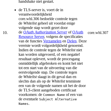
handshake niet gestart.
de TLS-server is, voert de in
verantwoordelijkheid
core.whl.306 bedoelde controle tegen
de
Whitelist
geheel uit voordat enige
volgende stap wordt gezet door
de
OAuth
Authorization Server
of
OAuth
10.
core.whl.307
Resource Server
, volgens de specifi­ca­ties
van de functies
Verzamelen
en
Delen
. Deze
vereiste wordt volgordelijkheid genoemd.
Indien de contro­le tegen de
Whitelist
niet
kan worden uit­gevoerd, of een negatief
resultaat ople­vert, wordt de proces­gang
onmiddellijk af­gebroken en komt het niet
tot een start van de uit­voering van die
eerstvolgende stap. De con­trole tegen
de
Whitelist
slaagt in dit geval dan en
slechts dan als op de
Whitelist
tenmin­ste
een van de vol­gende namen uit het de door
de TLS-client aange­boden certificaat
voorkomen: de
of een van
Com­mon Name
de eventuele
Subject Alterna­tive
.
Names