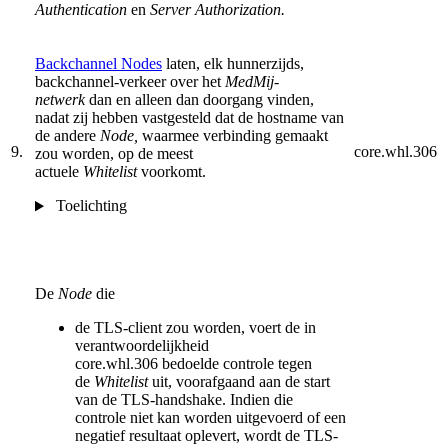
Authentication
en
Server Authorization.
Backchannel Nodes
laten, elk hunnerzijds,
backchannel-verkeer over het
MedMij-
netwerk
dan en alleen dan doorgang vinden,
nadat zij hebben vastgesteld dat de hostname van
de andere
Node,
waarmee verbinding gemaakt
9.
core.whl.306
zou worden, op de meest
actuele
Whitelist
voorkomt.
Toelichting
De
Node
die
de TLS-client zou worden, voert de in
verantwoordelijkheid
core.whl.306 bedoelde controle tegen
de
Whitelist
uit, voorafgaand aan de start
van de TLS-handshake. Indien die
controle niet kan wor­den uitge­voerd of een
negatief resultaat oplevert, wordt de TLS-