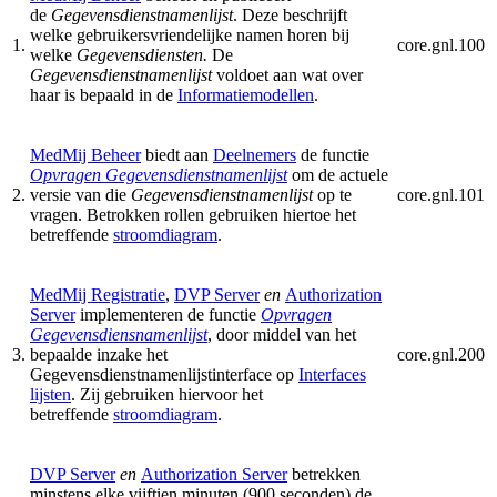
de
Gegevensdienstnamenlijst
. Deze beschrijft
welke gebruikersvriendelijke namen horen bij
1.
core.gnl.100
welke
Gegevensdiensten
.
De
Gegevensdienstnamenlijst
voldoet aan wat over
haar is bepaald in de
Informatiemodellen
.
MedMij Beheer
biedt aan
Deelnemers
de functie
Opvragen Gegevensdienstnamenlijst
om de actuele
2.
versie van die
Gegevensdienstnamenlijst
op te
core.gnl.101
vragen. Betrokken rollen gebruiken hiertoe het
betreffende
stroomdiagram
.
MedMij Registratie
,
DVP Server
en
Authorization
Server
implementeren de functie
Opvragen
Gegevensdiensnamenlijst
, door middel van het
3.
bepaalde inzake het
core.gnl.200
Gegevensdienstnamenlijstinterface op
Interfaces
lijsten
. Zij gebruiken hiervoor het
betreffende
stroomdiagram
.
DVP Server
en
Authorization Server
betrekken
minstens elke vijftien minuten (900 seconden) de