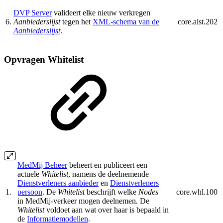
DVP Server
valideert elke nieuw verkregen
6.
Aanbiederslijst
tegen het
XML-schema van de
core.alst.202
Aanbiederslijst
.
Opvragen Whitelist
MedMij Beheer
beheert en publiceert een
actuele
Whitelist
, namens de deelnemende
Dienstverleners aanbieder
en
Dienstverleners
1.
persoon
. De
Whitelist
beschrijft welke
Nodes
core.whl.100
in MedMij-verkeer mogen deelnemen
.
De
Whitelist
voldoet aan wat over haar is bepaald in
de
Informatiemodellen
.