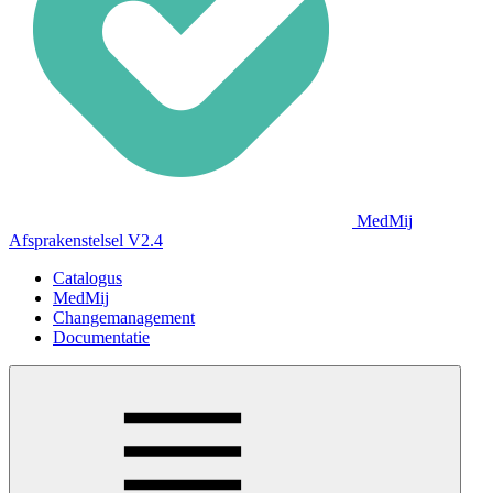
MedMij
Afsprakenstelsel V2.4
Catalogus
MedMij
Changemanagement
Documentatie