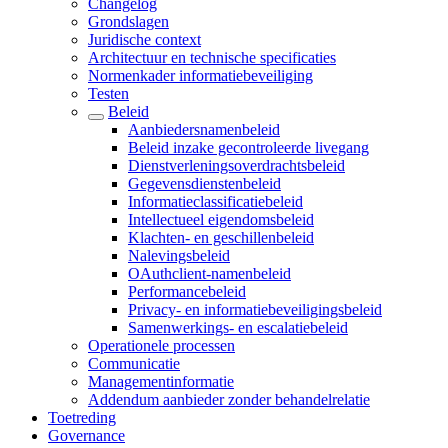
Changelog
Grondslagen
Juridische context
Architectuur en technische specificaties
Normenkader informatiebeveiliging
Testen
Beleid
Aanbiedersnamenbeleid
Beleid inzake gecontroleerde livegang
Dienstverleningsoverdrachtsbeleid
Gegevensdienstenbeleid
Informatieclassificatiebeleid
Intellectueel eigendomsbeleid
Klachten- en geschillenbeleid
Nalevingsbeleid
OAuthclient-namenbeleid
Performancebeleid
Privacy- en informatiebeveiligingsbeleid
Samenwerkings- en escalatiebeleid
Operationele processen
Communicatie
Managementinformatie
Addendum aanbieder zonder behandelrelatie
Toetreding
Governance