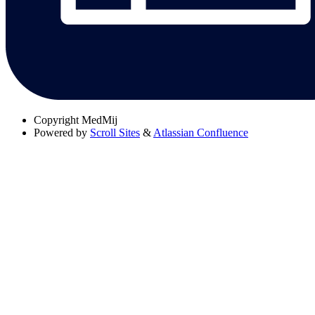
Copyright
MedMij
Powered by
Scroll Sites
&
Atlassian Confluence