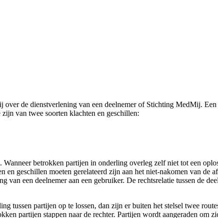
j over de dienstverlening van een deelnemer of Stichting MedMij. Een g
ijn van twee soorten klachten en geschillen:
l. Wanneer betrokken partijen in onderling overleg zelf niet tot een op
en en geschillen moeten gerelateerd zijn aan het niet-nakomen van de
ng van een deelnemer aan een gebruiker. De rechtsrelatie tussen de dee
g tussen partijen op te lossen, dan zijn er buiten het stelsel twee rout
okken partijen stappen naar de rechter. Partijen wordt aangeraden om zi