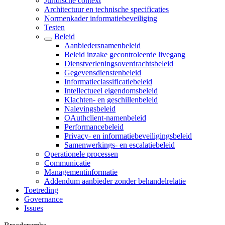
Juridische context
Architectuur en technische specificaties
Normenkader informatiebeveiliging
Testen
Beleid
Aanbiedersnamenbeleid
Beleid inzake gecontroleerde livegang
Dienstverleningsoverdrachtsbeleid
Gegevensdienstenbeleid
Informatieclassificatiebeleid
Intellectueel eigendomsbeleid
Klachten- en geschillenbeleid
Nalevingsbeleid
OAuthclient-namenbeleid
Performancebeleid
Privacy- en informatiebeveiligingsbeleid
Samenwerkings- en escalatiebeleid
Operationele processen
Communicatie
Managementinformatie
Addendum aanbieder zonder behandelrelatie
Toetreding
Governance
Issues