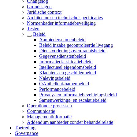
Changelog
Grondslagen
Juridische context
Architectuur en technische specificaties
Normenkader informatiebeveiliging
Testen
Beleid
Aanbiedersnamenbeleid
Beleid inzake gecontroleerde livegang
Dienstverleningsoverdrachtsbeleid
Gegevensdienstenbeleid
Informatieclassificatiebeleid
Intellectueel eigendomsbeleid
Klachten- en geschillenbeleid
Nalevingsbeleid
OAuthclient-namenbeleid
Performancebeleid
Privacy- en informatiebeveiligingsbeleid
Samenwerkings- en escalatiebeleid
Operationele processen
Communicatie
Managementinformatie
Addendum aanbieder zonder behandelrelatie
Toetreding
Governance