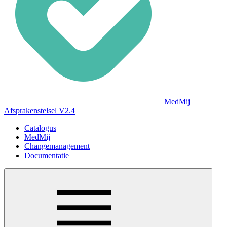
MedMij
Afsprakenstelsel V2.4
Catalogus
MedMij
Changemanagement
Documentatie