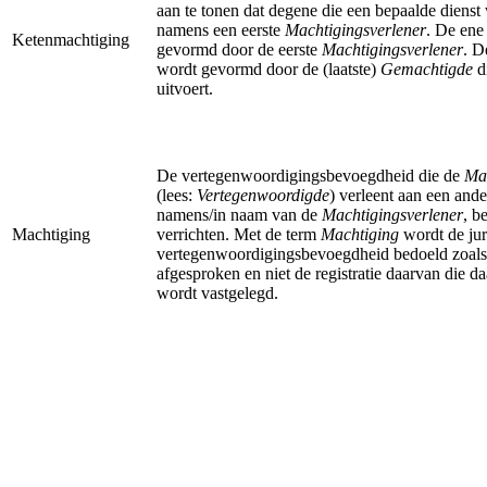
aan te tonen dat degene die een bepaalde dienst
namens een eerste
Machtigingsverlener
. De ene
Ketenmachtiging
gevormd door de eerste
Machtigingsverlener
. D
wordt gevormd door de (laatste)
Gemachtigde
d
uitvoert.
De vertegenwoordigingsbevoegdheid die de
Mac
(lees:
Vertegenwoordigde
) verleent aan een and
namens/in naam van de
Machtigingsverlener
, b
Machtiging
verrichten. Met de term
Machtiging
wordt de jur
vertegenwoordigingsbevoegdheid bedoeld zoals 
afgesproken en niet de registratie daarvan die d
wordt vastgelegd.