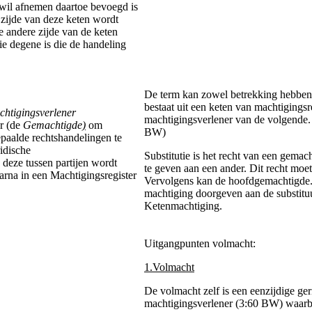
 wil afnemen daartoe bevoegd is
 zijde van deze keten wordt
e andere zijde van de keten
ie degene is die de handeling
De term kan zowel betrekking hebben o
bestaat uit een keten van machtigingsr
htigingsverlener
machtigingsverlener van de volgende. Di
er (de
Gemachtigde
)
om
BW)
epaalde rechtshandelingen te
idische
Substitutie is het recht van een gem
deze tussen partijen wordt
te geven aan een ander. Dit recht moe
aarna in een Machtigingsregister
Vervolgens kan de hoofdgemachtigde. O
machtiging doorgeven aan de substitu
Ketenmachtiging.
Uitgangpunten volmacht:
1.Volmacht
De volmacht zelf is een eenzijdige ge
machtigingsverlener (3:60 BW) waarb