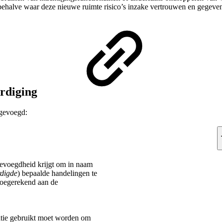
 behalve waar deze nieuwe ruimte risico’s inzake vertrouwen en gegeven
ordiging
egevoegd:
bevoegdheid krijgt om in naam
digde
) bepaalde handelingen te
toegerekend aan de
atie gebruikt moet worden om