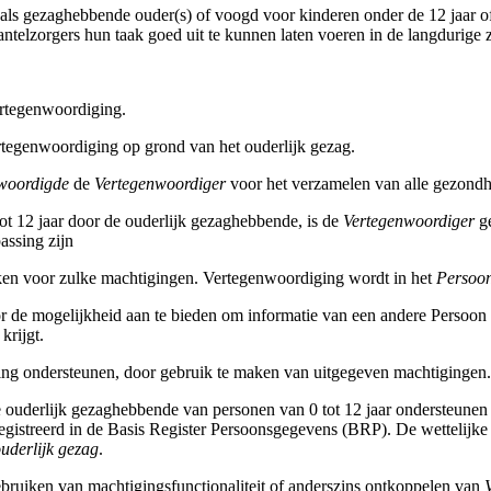
als gezaghebbende ouder(s) of voogd voor kinderen onder de 12 jaar of
ntelzorgers hun taak goed uit te kunnen laten voeren in de langdurige 
ertegenwoordiging.
ertegenwoordiging op grond van het ouderlijk gezag.
woordigde
de
Vertegenwoordiger
voor het verzamelen van alle gezond
tot 12 jaar door de ouderlijk gezaghebbende, is de
Vertegenwoordiger
ge
assing zijn
n voor zulke machtigingen. Vertegenwoordiging wordt in het
Persoo
 de mogelijkheid aan te bieden om informatie van een andere Persoon
krijgt.
ng ondersteunen, door gebruik te maken van uitgegeven machtigingen.
ouderlijk gezaghebbende van personen van 0 tot 12 jaar ondersteunen 
eregistreerd in de Basis Register Persoonsgegevens (BRP). De wettelijk
uderlijk gezag
.
bruiken van machtigingsfunctionaliteit of anderszins ontkoppelen van