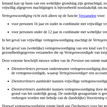
Iemand kan op basis van een wettelijke grondslag zijn gemachtigd, zo
vrijwillig afgegeven machtigingen is bijvoorbeeld noodzakelijk om ma
Vertegenwoordiging richt
zich alleen op de functie
Verzamelen
voor:
voor personen 16 jaar en ouder in combinatie met vrijwillige v
voor personen onder de 12 jaar in combinatie met wettelijke v
In het geval van vrijwillige vertegenwoordiging machtigt de
Vertegen
In het geval van (wettelijke) vertegenwoordiging van een kind van 0 
gezondheidsgegevens verzamelen die op
Vertegenwoordigde
van toep
Deze extensie beschrijft nieuwe rollen van de
Persoon
om ruimte make
Dienstverleners persoon
ondersteunen vertegenwoordiging door
de vertegenwoordigde, waarop
Vertegenwoordiger
een account 
Dienstverleners aanbieder
kunnen vrijwillige vertegenwoordigi
Dienstverleners aanbieder
kunnen vertegenwoordiging door de 
grond van het ouderlijk gezag. De ouderlijk gezagsrelatie is g
verkregen worden met behulp van de (landelijke)
Voorziening o
Hoewel vertegenwoordiging ruimte biedt aan
Deelnemers
voor het ge