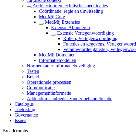
Juridische context
Architectuur en technische specificaties
Coördinatie, regie en uitwisseling
MedMij Core
MedMij Extensies
Extensie Abonneren
Extensie Vertegenwoordiging
Rollen, Vertegenwoordiging
Functies en gegevens, Vertegenwoord
Verantwoordelijkheden, Vertegenwoo
MedMij Domeinen
Informatiemodellen
Normenkader informatiebeveiliging
Testen
Beleid
Operationele processen
Communicatie
Managementinformatie
Addendum aanbieder zonder behandelrelatie
Catalogus
Toetreding
Governance
Issues
Breadcrumbs