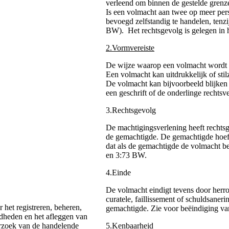
verleend om binnen de gestelde grenz
Is een volmacht aan twee op meer per
bevoegd zelfstandig te handelen, tenz
BW). Het rechtsgevolg is gelegen in 
2.Vormvereiste
De wijze waarop een volmacht wordt v
Een volmacht kan uitdrukkelijk of sti
De volmacht kan bijvoorbeeld blijken 
een geschrift of de onderlinge rechts
3.Rechtsgevolg
De machtigingsverlening heeft rechtsg
de gemachtigde. De gemachtigde hoeft
dat als de gemachtigde de volmacht beë
en 3:73 BW.
4.Einde
De volmacht eindigt tevens door herr
curatele, faillissement of schuldsaner
 het registreren, beheren,
gemachtigde. Zie voor beëindiging va
dheden en het afleggen van
erzoek van de handelende
5.Kenbaarheid