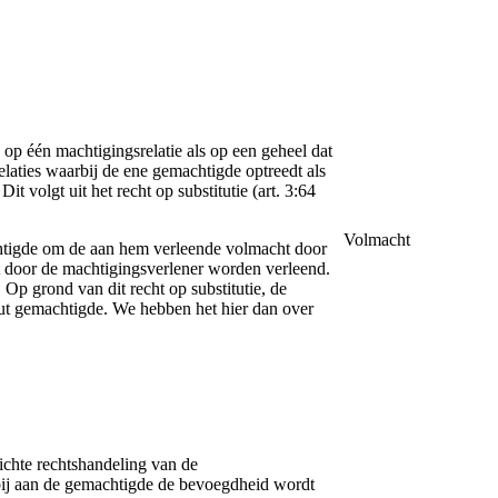
p één machtigingsrelatie als op een geheel dat
elaties waarbij de ene gemachtigde optreedt als
t volgt uit het recht op substitutie (art. 3:64
Volmacht
achtigde om de aan hem verleende volmacht door
t door de machtigingsverlener worden verleend.
p grond van dit recht op substitutie, de
ut gemachtigde. We hebben het hier dan over
richte rechtshandeling van de
ij aan de gemachtigde de bevoegdheid wordt