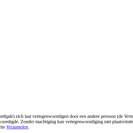
ordigde
) zich laat vertegenwoordigen door een andere persoon (de
Vert
ordigde. Zonder machtiging kan vertegenwoordiging niet plaatsvinden.
ctie
Verzamelen
.