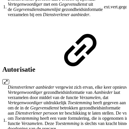
Vertegenwoordiger
met een
Gegevensdienst
uit
1.
ext.vert.gege
de
Gegevensdienstnamenlijst
gezondheidsinformatie
verzamelen bij een
Dienstverlener aanbieder
.
Autorisatie
Dienstverlener aanbieder
vergewist zich ervan, elke keer opnieuw
Vertegenwoordiger
gezondheidsinformatie van
Aanbieder
laat
verzamelen door middel van
de functie
Verzamelen
, dat
Vertegenwoordiger
uitdrukkelijk
Toestemming
heeft gegeven aan
om de in de
Gegevensdienst
betrokken gezondheidsinformatie
aan
Dienstverlener persoon
ter beschikking te laten stellen. De vra
om
Toestemming
heeft een vaste formulering, die is opgenomen in
1.
functie
Verzamelen
. Deze
Toestemming
is slechts van kracht binne
doorloping van de usecase.