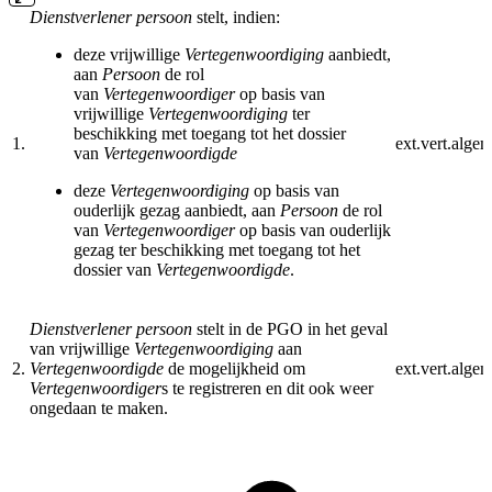
Dienstverlener persoon
stelt, indien:
deze vrijwillige
Vertegenwoordiging
aanbiedt,
aan
Persoon
de rol
van
Vertegenwoordiger
op basis van
vrijwillige
Vertegenwoordiging
ter
beschikking met toegang tot het dossier
1.
ext.vert.alge
van
Vertegenwoordigde
deze
Vertegenwoordiging
op basis van
ouderlijk gezag aanbiedt, aan
Persoon
de rol
van
Vertegenwoordiger
op basis van ouderlijk
gezag ter beschikking met toegang tot het
dossier van
Vertegenwoordigde
.
Dienstverlener persoon
stelt in de PGO in het geval
van vrijwillige
Vertegenwoordiging
aan
2.
Vertegenwoordigde
de mogelijkheid om
ext.vert.alge
Vertegenwoordiger
s te registreren en dit ook weer
ongedaan te maken.