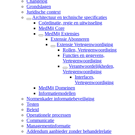
Changelog
Grondslagen
Juridische context
Architectuur en technische specificaties
Coördinatie, regie en uitwisseling
MedMij Core
MedMij Extensies
Extensie Abonneren
Extensie Vertegenwoordiging
Rollen, Vertegenwoordiging
Functies en gegevens,
Vertegenwoordiging
Verantwoordelijkheden,
Vertegenwoordiging
Interfaces,
Vertegenwoordiging
MedMij Domeinen
Informatiemodellen
Normenkader informatiebeveiliging
Testen
Beleid
Operationele processen
Communicatie
Managementinformatie
Addendum aanbieder zonder behandelrelatie