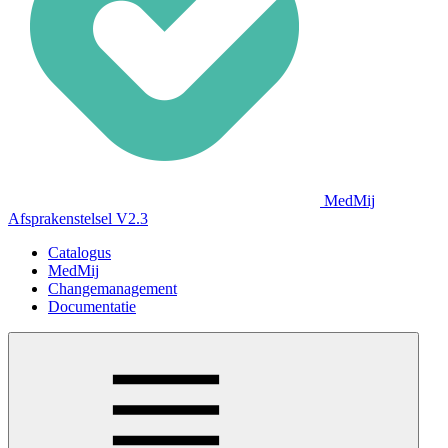
MedMij
Afsprakenstelsel V2.3
Catalogus
MedMij
Changemanagement
Documentatie