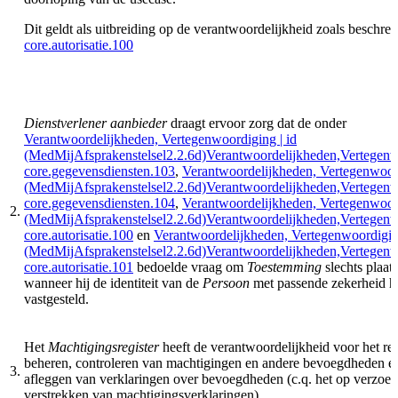
Dit geldt als uitbreiding op de verantwoordelijkheid zoals beschrev
core.autorisatie.100
Dienstverlener aanbieder
draagt ervoor zorg dat de onder
Verantwoordelijkheden, Vertegenwoordiging | id
(MedMijAfsprakenstelsel2.2.6d)Verantwoordelijkheden,Vertegen
core.gegevensdiensten.103
,
Verantwoordelijkheden, Vertegenwoord
(MedMijAfsprakenstelsel2.2.6d)Verantwoordelijkheden,Vertegen
core.gegevensdiensten.104
,
Verantwoordelijkheden, Vertegenwoord
2.
(MedMijAfsprakenstelsel2.2.6d)Verantwoordelijkheden,Vertegen
core.autorisatie.100
en
Verantwoordelijkheden, Vertegenwoordiging
(MedMijAfsprakenstelsel2.2.6d)Verantwoordelijkheden,Vertegen
core.autorisatie.101
bedoelde vraag om
Toestemming
slechts plaat
wanneer hij de identiteit van de
Persoon
met passende zekerheid h
vastgesteld.
Het
Machtigingsregister
heeft de verantwoordelijkheid voor het reg
beheren, controleren van machtigingen en andere bevoegdheden e
3.
afleggen van verklaringen over bevoegdheden (c.q. het op verzoek
verstrekken van machtigingsverklaringen).