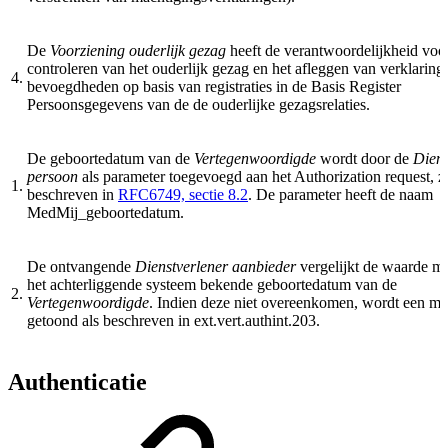
De
Voorziening ouderlijk g
ezag
heeft de verantwoordelijkheid voor
controleren van het ouderlijk gezag en het afleggen van verklaring
4.
bevoegdheden op basis van registraties in de Basis Register
Persoonsgegevens van de de ouderlijke gezagsrelaties.
De geboortedatum van de
Vertegenwoordigde
wordt door de
Diens
persoon
als parameter toegevoegd aan het Authorization request, z
1.
beschreven in
RFC6749, sectie 8.2
. De parameter heeft de naam
MedMij_geboortedatum.
De ontvangende
Dienstverlener aanbieder
vergelijkt de waarde me
het achterliggende systeem bekende geboortedatum van de
2.
Vertegenwoordigde
. Indien deze niet overeenkomen, wordt een me
getoond als beschreven in
ext.vert.authint.203
.
Authenticatie