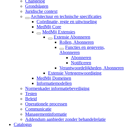
Changelog
Grondslagen
Juridische context
Architectuur en technische specificaties
Coördinatie, regie en uitwisseling
MedMij Core
MedMij Extensies
Extensie Abonneren
Rollen, Abonneren
Functies en gegevens,
Abonneren
Abonneren
Notificeren
Verantwoordelijkheden, Abonneren
Extensie Vertegenwoordiging
MedMij Domeinen
Informatiemodellen
Normenkader informatiebeveiliging
Testen
Beleid
Operationele processen
Communicatie
Managementinformatie
Addendum aanbieder zonder behandelrelatie
Catalogus