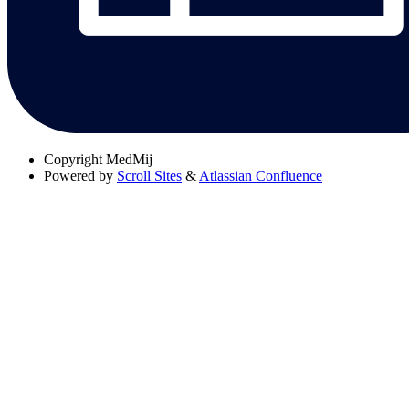
Copyright
MedMij
Powered by
Scroll Sites
&
Atlassian Confluence