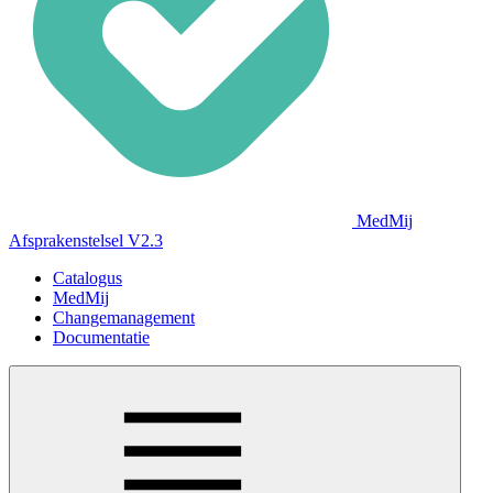
MedMij
Afsprakenstelsel V2.3
Catalogus
MedMij
Changemanagement
Documentatie