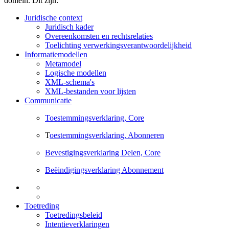
domein. Dit zijn:
Juridische context
Juridisch kader
Overeenkomsten en rechtsrelaties
Toelichting verwerkingsverantwoordelijkheid
Informatiemodellen
Metamodel
Logische modellen
XML-schema's
XML-bestanden voor lijsten
Communicatie
Toestemmingsverklaring, Core
T
oestemmingsverklaring, Abonneren
Bevestigingsverklaring Delen, Core
Beëindigingsverklaring Abonnement
Toetreding
Toetredingsbeleid
Intentieverklaringen