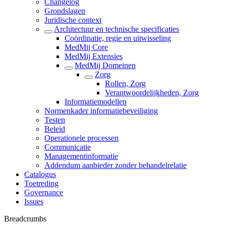
Changelog
Grondslagen
Juridische context
Architectuur en technische specificaties
Coördinatie, regie en uitwisseling
MedMij Core
MedMij Extensies
MedMij Domeinen
Zorg
Rollen, Zorg
Verantwoordelijkheden, Zorg
Informatiemodellen
Normenkader informatiebeveiliging
Testen
Beleid
Operationele processen
Communicatie
Managementinformatie
Addendum aanbieder zonder behandelrelatie
Catalogus
Toetreding
Governance
Issues
Breadcrumbs