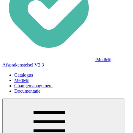
MedMij
Afsprakenstelsel V2.3
Catalogus
MedMij
Changemanagement
Documentatie