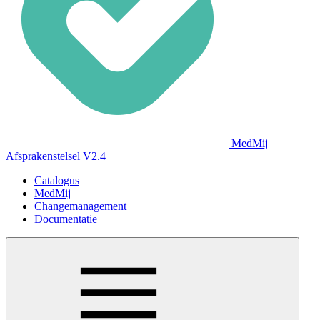
MedMij
Afsprakenstelsel V2.4
Catalogus
MedMij
Changemanagement
Documentatie