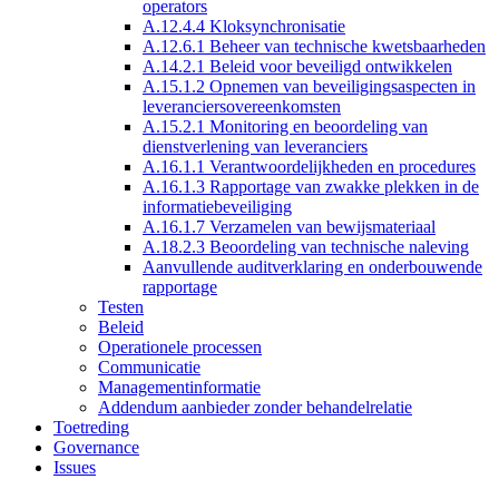
operators
A.12.4.4 Kloksynchronisatie
A.12.6.1 Beheer van technische kwetsbaarheden
A.14.2.1 Beleid voor beveiligd ontwikkelen
A.15.1.2 Opnemen van beveiligingsaspecten in
leveranciersovereenkomsten
A.15.2.1 Monitoring en beoordeling van
dienstverlening van leveranciers
A.16.1.1 Verantwoordelijkheden en procedures
A.16.1.3 Rapportage van zwakke plekken in de
informatiebeveiliging
A.16.1.7 Verzamelen van bewijsmateriaal
A.18.2.3 Beoordeling van technische naleving
Aanvullende auditverklaring en onderbouwende
rapportage
Testen
Beleid
Operationele processen
Communicatie
Managementinformatie
Addendum aanbieder zonder behandelrelatie
Toetreding
Governance
Issues