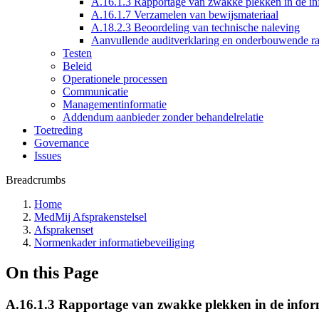
A.16.1.3 Rapportage van zwakke plekken in de inf
A.16.1.7 Verzamelen van bewijsmateriaal
A.18.2.3 Beoordeling van technische naleving
Aanvullende auditverklaring en onderbouwende r
Testen
Beleid
Operationele processen
Communicatie
Managementinformatie
Addendum aanbieder zonder behandelrelatie
Toetreding
Governance
Issues
Breadcrumbs
Home
MedMij Afsprakenstelsel
Afsprakenset
Normenkader informatiebeveiliging
On this Page
A.16.1.3 Rapportage van zwakke plekken in de inform