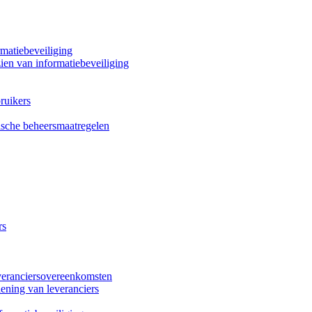
rmatiebeveiliging
zien van informatiebeveiliging
ruikers
fische beheersmaatregelen
rs
veranciersovereenkomsten
ening van leveranciers