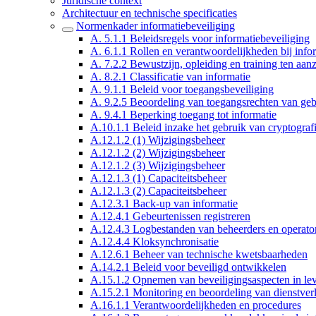
Juridische context
Architectuur en technische specificaties
Normenkader informatiebeveiliging
A. 5.1.1 Beleidsregels voor informatiebeveiliging
A. 6.1.1 Rollen en verantwoordelijkheden bij info
A. 7.2.2 Bewustzijn, opleiding en training ten aan
A. 8.2.1 Classificatie van informatie
A. 9.1.1 Beleid voor toegangsbeveiliging
A. 9.2.5 Beoordeling van toegangsrechten van geb
A. 9.4.1 Beperking toegang tot informatie
A.10.1.1 Beleid inzake het gebruik van cryptogra
A.12.1.2 (1) Wijzigingsbeheer
A.12.1.2 (2) Wijzigingsbeheer
A.12.1.2 (3) Wijzigingsbeheer
A.12.1.3 (1) Capaciteitsbeheer
A.12.1.3 (2) Capaciteitsbeheer
A.12.3.1 Back-up van informatie
A.12.4.1 Gebeurtenissen registreren
A.12.4.3 Logbestanden van beheerders en operato
A.12.4.4 Kloksynchronisatie
A.12.6.1 Beheer van technische kwetsbaarheden
A.14.2.1 Beleid voor beveiligd ontwikkelen
A.15.1.2 Opnemen van beveiligingsaspecten in le
A.15.2.1 Monitoring en beoordeling van dienstverl
A.16.1.1 Verantwoordelijkheden en procedures