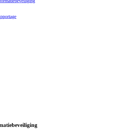
ormatiebeveiliging
apportage
atiebeveiliging