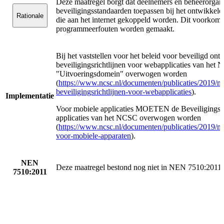
Deze maatregel borgt dat deelnemers en beheerorgani
beveiligingsstandaarden toepassen bij het ontwikkel
Rationale
die aan het internet gekoppeld worden. Dit voorkomt
programmeerfouten worden gemaakt.
Bij het vaststellen voor het beleid voor beveiligd
beveiligingsrichtlijnen voor webapplicaties van het 
"Uitvoeringsdomein" overwogen worden
(
https://www.ncsc.nl/documenten/publicaties/2019/me
beveiligingsrichtlijnen-voor-webapplicaties
).
Implementatie
Voor mobiele applicaties MOETEN de Beveiligingsri
applicaties van het NCSC overwogen worden
(
https://www.ncsc.nl/documenten/publicaties/2019/mei
voor-mobiele-apparaten
).
NEN
Deze maatregel bestond nog niet in NEN 7510:2011
7510:2011