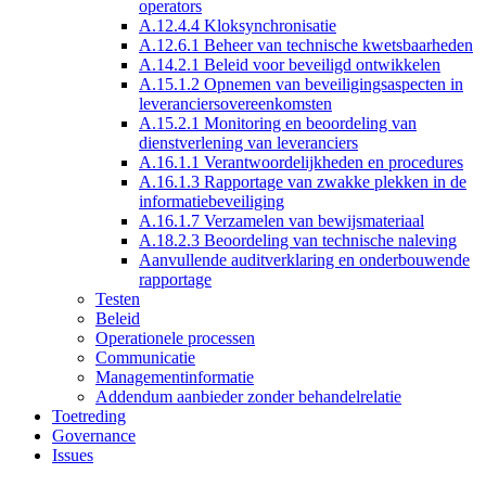
operators
A.12.4.4 Kloksynchronisatie
A.12.6.1 Beheer van technische kwetsbaarheden
A.14.2.1 Beleid voor beveiligd ontwikkelen
A.15.1.2 Opnemen van beveiligingsaspecten in
leveranciersovereenkomsten
A.15.2.1 Monitoring en beoordeling van
dienstverlening van leveranciers
A.16.1.1 Verantwoordelijkheden en procedures
A.16.1.3 Rapportage van zwakke plekken in de
informatiebeveiliging
A.16.1.7 Verzamelen van bewijsmateriaal
A.18.2.3 Beoordeling van technische naleving
Aanvullende auditverklaring en onderbouwende
rapportage
Testen
Beleid
Operationele processen
Communicatie
Managementinformatie
Addendum aanbieder zonder behandelrelatie
Toetreding
Governance
Issues