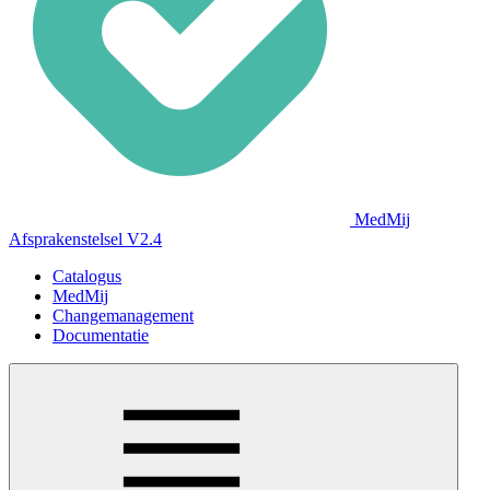
MedMij
Afsprakenstelsel V2.4
Catalogus
MedMij
Changemanagement
Documentatie