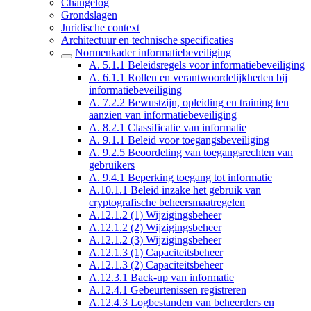
Changelog
Grondslagen
Juridische context
Architectuur en technische specificaties
Normenkader informatiebeveiliging
A. 5.1.1 Beleidsregels voor informatiebeveiliging
A. 6.1.1 Rollen en verantwoordelijkheden bij
informatiebeveiliging
A. 7.2.2 Bewustzijn, opleiding en training ten
aanzien van informatiebeveiliging
A. 8.2.1 Classificatie van informatie
A. 9.1.1 Beleid voor toegangsbeveiliging
A. 9.2.5 Beoordeling van toegangsrechten van
gebruikers
A. 9.4.1 Beperking toegang tot informatie
A.10.1.1 Beleid inzake het gebruik van
cryptografische beheersmaatregelen
A.12.1.2 (1) Wijzigingsbeheer
A.12.1.2 (2) Wijzigingsbeheer
A.12.1.2 (3) Wijzigingsbeheer
A.12.1.3 (1) Capaciteitsbeheer
A.12.1.3 (2) Capaciteitsbeheer
A.12.3.1 Back-up van informatie
A.12.4.1 Gebeurtenissen registreren
A.12.4.3 Logbestanden van beheerders en