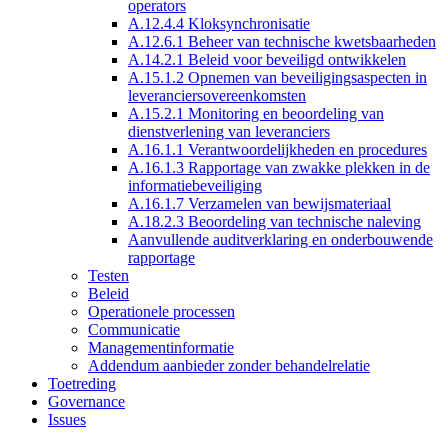
operators
A.12.4.4 Kloksynchronisatie
A.12.6.1 Beheer van technische kwetsbaarheden
A.14.2.1 Beleid voor beveiligd ontwikkelen
A.15.1.2 Opnemen van beveiligingsaspecten in
leveranciersovereenkomsten
A.15.2.1 Monitoring en beoordeling van
dienstverlening van leveranciers
A.16.1.1 Verantwoordelijkheden en procedures
A.16.1.3 Rapportage van zwakke plekken in de
informatiebeveiliging
A.16.1.7 Verzamelen van bewijsmateriaal
A.18.2.3 Beoordeling van technische naleving
Aanvullende auditverklaring en onderbouwende
rapportage
Testen
Beleid
Operationele processen
Communicatie
Managementinformatie
Addendum aanbieder zonder behandelrelatie
Toetreding
Governance
Issues