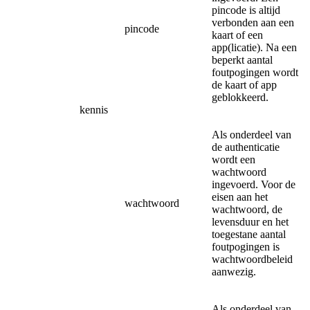
pincode is altijd
verbonden aan een
pincode
kaart of een
app(licatie). Na een
beperkt aantal
foutpogingen wordt
de kaart of app
geblokkeerd.
kennis
Als onderdeel van
de authenticatie
wordt een
wachtwoord
ingevoerd. Voor de
eisen aan het
wachtwoord
wachtwoord, de
levensduur en het
toegestane aantal
foutpogingen is
wachtwoordbeleid
aanwezig.
Als onderdeel van