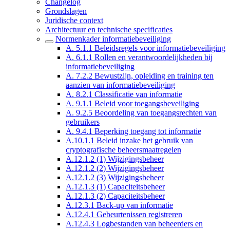
Changelog
Grondslagen
Juridische context
Architectuur en technische specificaties
Normenkader informatiebeveiliging
A. 5.1.1 Beleidsregels voor informatiebeveiliging
A. 6.1.1 Rollen en verantwoordelijkheden bij
informatiebeveiliging
A. 7.2.2 Bewustzijn, opleiding en training ten
aanzien van informatiebeveiliging
A. 8.2.1 Classificatie van informatie
A. 9.1.1 Beleid voor toegangsbeveiliging
A. 9.2.5 Beoordeling van toegangsrechten van
gebruikers
A. 9.4.1 Beperking toegang tot informatie
A.10.1.1 Beleid inzake het gebruik van
cryptografische beheersmaatregelen
A.12.1.2 (1) Wijzigingsbeheer
A.12.1.2 (2) Wijzigingsbeheer
A.12.1.2 (3) Wijzigingsbeheer
A.12.1.3 (1) Capaciteitsbeheer
A.12.1.3 (2) Capaciteitsbeheer
A.12.3.1 Back-up van informatie
A.12.4.1 Gebeurtenissen registreren
A.12.4.3 Logbestanden van beheerders en