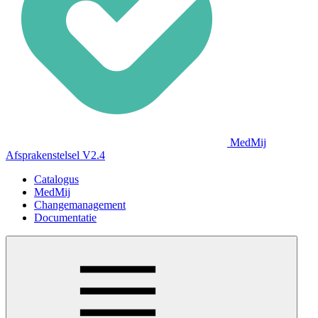
MedMij
Afsprakenstelsel V2.4
Catalogus
MedMij
Changemanagement
Documentatie