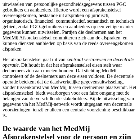
uitwisselen van persoonlijke gezondheidsgegevens tussen PGO-
gebruikers en aanbieders. Hiertoe wordt een afsprakenstelsel
overeengekomen, bestaande uit afspraken op juridisch,
organisatorisch, financieel, communicatief, semantisch en technisch
gebied, zodat PGO-gebruikers en aanbieders op een veilige manier
gegevens kunnen uitwisselen. Partijen die deelnemen aan het
MedMij Afsprakenstelsel committeren zich aan de afspraken, en
kunnen diensten aanbieden op basis van de reeds overeengekomen
afspraken.
Het afsprakenstelsel gaat uit van
centraal vertrouwen en decentrale
operatie
. Dit houdt in dat het afsprakenstelsel eisen stelt waar
deelnemers zich aan moeten houden. Dat stichting MedMij
controleert of de deelnemers aan deze eisen voldoen. De decentrale
operatie betekent dat de daadwerkelijke gegevensuitwisseling,
zonder tussenkomst van MedMij, tussen deelnemers plaatsvindt. Het
afsprakenstelsel biedt waarborgen voor een faire omgang met de
belangen van de verschillende stakeholders. Bij de uitwisseling van
gegevens via het MedMij-netwerk wordt uitgegaan van decentrale
voorzieningen, tenzij er alleen een centrale voorziening beschikbaar
is.
De waarde van het MedMij
Afsprakenstelsel voor de persoon en zijn