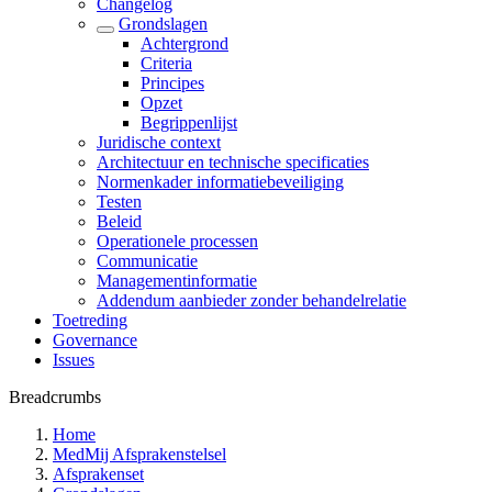
Changelog
Grondslagen
Achtergrond
Criteria
Principes
Opzet
Begrippenlijst
Juridische context
Architectuur en technische specificaties
Normenkader informatiebeveiliging
Testen
Beleid
Operationele processen
Communicatie
Managementinformatie
Addendum aanbieder zonder behandelrelatie
Toetreding
Governance
Issues
Breadcrumbs
Home
MedMij Afsprakenstelsel
Afsprakenset