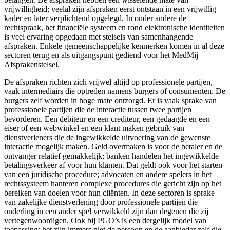
vrijwilligheid; veelal zijn afspraken eerst ontstaan in een vrijwillig
kader en later verplichtend opgelegd. In onder andere de
rechtspraak, het financiële systeem en rond elektronische identiteiten
is veel ervaring opgedaan met stelsels van samenhangende
afspraken. Enkele gemeenschappelijke kenmerken komen in al deze
sectoren terug en als uitgangspunt gediend voor het MedMij
Afsprakenstelsel.
De afspraken richten zich vrijwel altijd op professionele partijen,
vaak intermediairs die optreden namens burgers of consumenten. De
burgers zelf worden in hoge mate ontzorgd. Er is vaak sprake van
professionele partijen die de interactie tussen twee partijen
bevorderen. Een debiteur en een crediteur, een gedaagde en een
eiser of een webwinkel en een klant maken gebruik van
dienstverleners die de ingewikkelde uitvoering van de gewenste
interactie mogelijk maken. Geld overmaken is voor de betaler en de
ontvanger relatief gemakkelijk; banken handelen het ingewikkelde
betalingsverkeer af voor hun klanten. Dat geldt ook voor het starten
van een juridische procedure; advocaten en andere spelers in het
rechtssysteem hanteren complexe procedures die gericht zijn op het
bereiken van doelen voor hun cliënten. In deze sectoren is sprake
van zakelijke dienstverlening door professionele partijen die
onderling in een ander spel verwikkeld zijn dan degenen die zij
vertegenwoordigen. Ook bij PGO’s is een dergelijk model van
toepassing; het zijn immers niet de persoon en de aanbieder zelf die