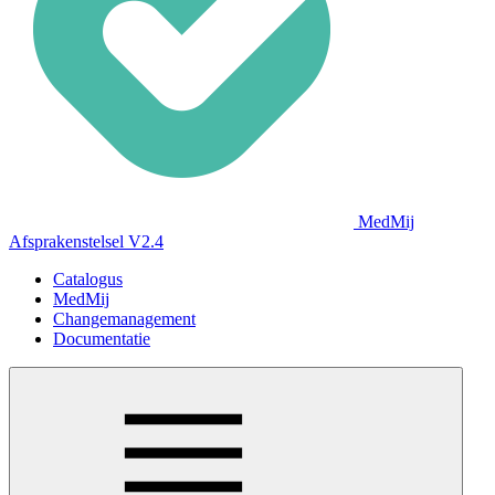
MedMij
Afsprakenstelsel V2.4
Catalogus
MedMij
Changemanagement
Documentatie