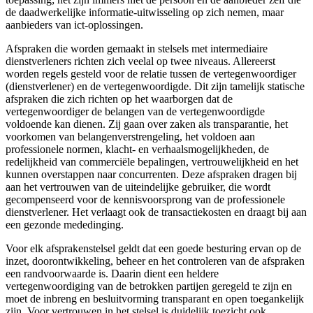
de daadwerkelijke informatie-uitwisseling op zich nemen, maar
aanbieders van ict-oplossingen.
Afspraken die worden gemaakt in stelsels met intermediaire
dienstverleners richten zich veelal op twee niveaus. Allereerst
worden regels gesteld voor de relatie tussen de vertegenwoordiger
(dienstverlener) en de vertegenwoordigde. Dit zijn tamelijk statische
afspraken die zich richten op het waarborgen dat de
vertegenwoordiger de belangen van de vertegenwoordigde
voldoende kan dienen. Zij gaan over zaken als transparantie, het
voorkomen van belangenverstrengeling, het voldoen aan
professionele normen, klacht- en verhaalsmogelijkheden, de
redelijkheid van commerciële bepalingen, vertrouwelijkheid en het
kunnen overstappen naar concurrenten. Deze afspraken dragen bij
aan het vertrouwen van de uiteindelijke gebruiker, die wordt
gecompenseerd voor de kennisvoorsprong van de professionele
dienstverlener. Het verlaagt ook de transactiekosten en draagt bij aan
een gezonde mededinging.
Voor elk afsprakenstelsel geldt dat een goede besturing ervan op de
inzet, doorontwikkeling, beheer en het controleren van de afspraken
een randvoorwaarde is. Daarin dient een heldere
vertegenwoordiging van de betrokken partijen geregeld te zijn en
moet de inbreng en besluitvorming transparant en open toegankelijk
zijn. Voor vertrouwen in het stelsel is duidelijk toezicht ook