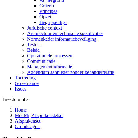
Achtergrond
Criteria
Principes
Opzet
Begrippenlijst
Juridische context
Architectuur en technische specificaties
Normenkader informatiebeveiliging
Testen
Beleid
Operationele processen
Communicatie
Managementinformatie
Addendum aanbieder zonder behandelrelatie
Toetreding
Governance
Issues
Breadcrumbs
Home
MedMij Afsprakenstelsel
Afsprakenset
Grondslagen